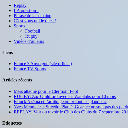
Replay
LA question !
Phrase de la semaine
C’est vous qui le dites !
Sports
Football
Rugby
Vidéos d’ailleurs
Liens
France 3 Auvergne (site officiel)
France TV Sports
Articles récents
Mars attaque pour le Clermont Foot
RUGBY. Zac Guildford avec les Waratahs pour 10 mois
Franck Azéma et l’arbitrage qui « fout les glandes »
Yves Meunier : « Streetle, Planté, Gear, ce ne sont pas des per
REPLAY. Voir ou revoir le Club des Clubs du 7 septembre 20
Étiquettes