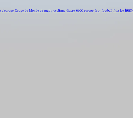
ercc
hum
e d'europe
Coupe du Monde de rugby
cyclisme
diacre
europe
foot
football
fritz lee