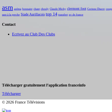
asm
clermont foot
azéma
bonnaire
chant
chouly
Claude Michy
Corinne Diacre
coup
top 14
Stade Aurillacois
saut à la perche
transfert
xv de france
Contact
Ecrivez au Club Des Clubs
Télécharger gratuitement l’application franceinfo
Télécharger
© 2026 France Télévisions