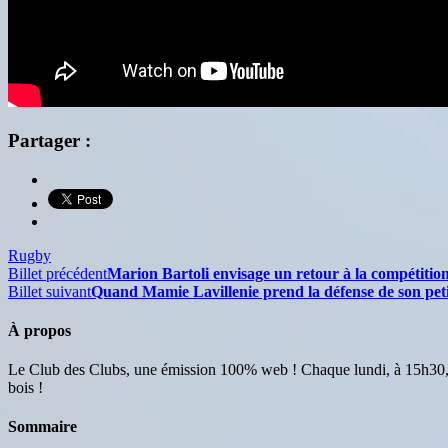
Partager :
Rugby
Billet précédent
Marion Bartoli envisage un retour à la compétition
Billet suivant
Quand Mamie Lavillenie prend la défense de son pe
À propos
Le Club des Clubs, une émission 100% web ! Chaque lundi, à 15h30, 
bois !
Sommaire