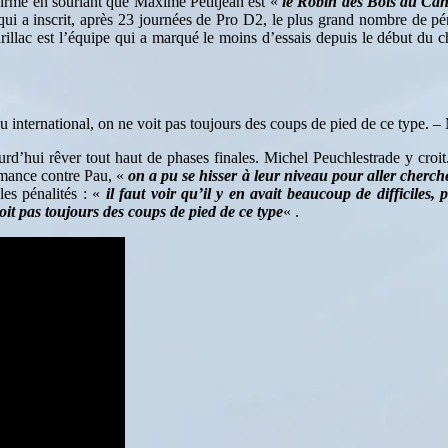
firme en souriant que Maxime Petitjean est «
le Robin des Bois du Can
 qui a inscrit, après 23 journées de Pro D2, le plus grand nombre de 
illac est l’équipe qui a marqué le moins d’essais depuis le début du 
international, on ne voit pas toujours des coups de pied de ce type. 
rd’hui rêver tout haut de phases finales. Michel Peuchlestrade y croit.
rmance contre Pau, «
on a pu se hisser à leur niveau pour aller chercher
les pénalités : «
il faut voir qu’il y en avait beaucoup de difficiles
it pas toujours des coups de pied de ce type
« .