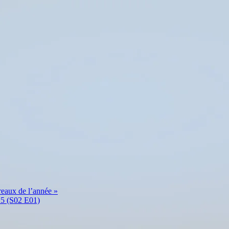
dreaux de l’année »
15 (S02 E01)