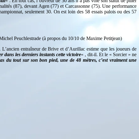
tal
« . En tout cas, l’ouvreur de 30 ans n’a pas volé son statut de pilier
pénalités (87), devant Agen (77) et Carcassonne (75). Une performance
championnat, seulement 30. On est loin des 58 essais palois ou des 57
– Michel Peuchlestrade (à propos du 10/10 de Maxime Petitjean)
 L’ancien entraîneur de Brive et d’Aurillac estime que les joueurs de
 dans les derniers instants cette victoire
« , dit-il. Et le « Sorcier » ne
, pas du tout sur son bon pied, une de 48 mètres, c’est vraiment une