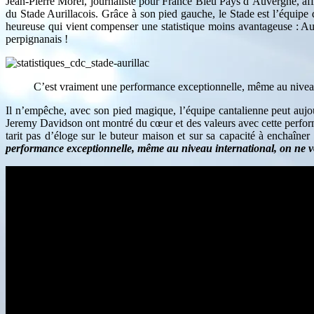
Jean-Pierre Morel, journaliste pour France Bleu Pays d’Auvergne, af
du Stade Aurillacois. Grâce à son pied gauche, le Stade est l’équipe
heureuse qui vient compenser une statistique moins avantageuse : Aur
perpignanais !
C’est vraiment une performance exceptionnelle, même au niveau 
Il n’empêche, avec son pied magique, l’équipe cantalienne peut aujou
Jeremy Davidson ont montré du cœur et des valeurs avec cette perfo
tarit pas d’éloge sur le buteur maison et sur sa capacité à enchaîner 
performance exceptionnelle, même au niveau international, on ne vo