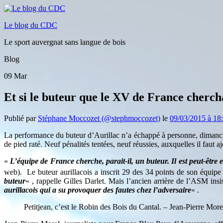
Le blog du CDC
Le sport auvergnat sans langue de bois
Blog
09
Mar
Et si le buteur que le XV de France chercha
Publié par
Stéphane Moccozet (@stephmoccozet)
le
09/03/2015 à 18
La performance du buteur d’Aurillac n’a échappé à personne, dimanche
de pied raté. Neuf pénalités tentées, neuf réussies, auxquelles il faut a
«
L’équipe de France cherche, parait-il, un buteur. Il est peut-être
web). Le buteur aurillacois a inscrit 29 des 34 points de son équipe 
buteur
« , rappelle Gilles Darlet. Mais l’ancien arrière de l’ASM insis
aurillacois qui a su provoquer des fautes chez l’adversaire
« .
Petitjean, c’est le Robin des Bois du Cantal. – Jean-Pierre Mo