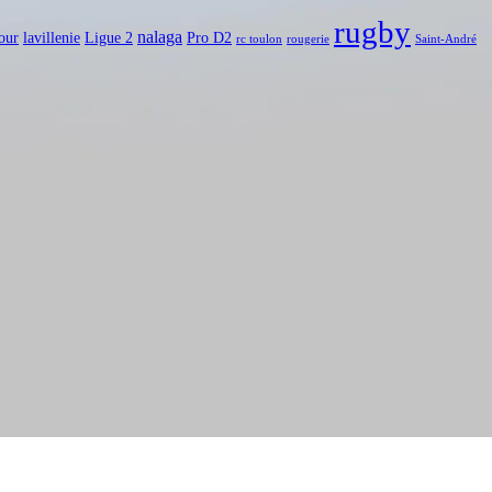
rugby
nalaga
our
lavillenie
Ligue 2
Pro D2
rc toulon
rougerie
Saint-André