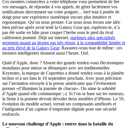
Ces montres connectées à votre téléphone vous permettent de lire
vos messages, de répondre à vos appels, de gérer facilement vos
notifications directement sur votre poignet… bref tout à portée de
doigt pour une expérience numérique encore plus intuitive et
ergonomique. Qu’on nous promet. Car nous nous ferons une idée
bien précise après avoir testé la Galaxy Gear qui, espérons-le, n’a
pas été sortie en hâte pour couper l’herbe sous le pied du rival
californien pommé. Déjà sur internet,
quelques sites spécialisés
grognent quand au design pas très réussi, à la compatibilité limitée et
au prix élevé de la Galaxy Gear
. Rassurez-vous tout de même : ces
montres intelligentes donnent aussi l’heure. Ouf.
Quid d’Apple, donc ? Absent des grands rendez-vous électroniques
mondiaux pour mieux se démarquer avec ses traditionnelles
Keynotes, la marque de Cupertino a donné rendez-vous à la planète
techno et à ses fans le 10 septembre prochain. Avec pour précision
sur l’invitation envoyée à la presse américaine que l’événement
promet «d’illuminer la journée de chacun». On aime la sobriété
d’Apple quand elle communique ;-). Si l’on se base sur les rumeurs,
la firme à la pomme devrait dévoiler deux modèles d’iPhone. Le 5S,
évolution du modèle actuel, verrait ses composants améliorés et
l’intégration d’un capteur d’empreinte digitale pour une sécurité
renforcée.
Le nouveau challenge d’Apple : entrer dans la bataille du