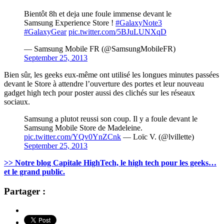
Bientôt 8h et deja une foule immense devant le
Samsung Experience Store !
#GalaxyNote3
#GalaxyGear
pic.twitter.com/5BJuLUNXqD
— Samsung Mobile FR (@SamsungMobileFR)
September 25, 2013
Bien sûr, les geeks eux-même ont utilisé les longues minutes passées
devant le Store à attendre l’ouverture des portes et leur nouveau
gadget high tech pour poster aussi des clichés sur les réseaux
sociaux.
Samsung a plutot reussi son coup. Il y a foule devant le
Samsung Mobile Store de Madeleine.
pic.twitter.com/YQv0YnZCnk
— Loïc V. (@lvillette)
September 25, 2013
>> Notre blog Capitale HighTech, le high tech pour les geeks…
et le grand public.
Partager :