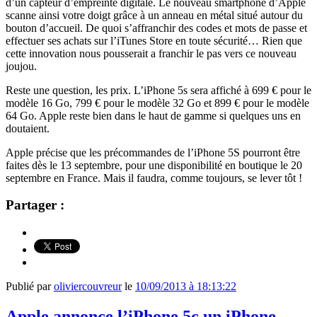
d’un capteur d’empreinte digitale. Le nouveau smartphone d’Apple
scanne ainsi votre doigt grâce à un anneau en métal situé autour du
bouton d’accueil. De quoi s’affranchir des codes et mots de passe et
effectuer ses achats sur l’iTunes Store en toute sécurité… Rien que
cette innovation nous pousserait a franchir le pas vers ce nouveau
joujou.
Reste une question, les prix. L’iPhone 5s sera affiché à 699 € pour le
modèle 16 Go, 799 € pour le modèle 32 Go et 899 € pour le modèle
64 Go. Apple reste bien dans le haut de gamme si quelques uns en
doutaient.
Apple précise que les précommandes de l’iPhone 5S pourront être
faites dès le 13 septembre, pour une disponibilité en boutique le 20
septembre en France. Mais il faudra, comme toujours, se lever tôt !
Partager :
Publié par
oliviercouvreur
le
10/09/2013 à 18:13:22
Apple annonce l’iPhone 5c un iPhone