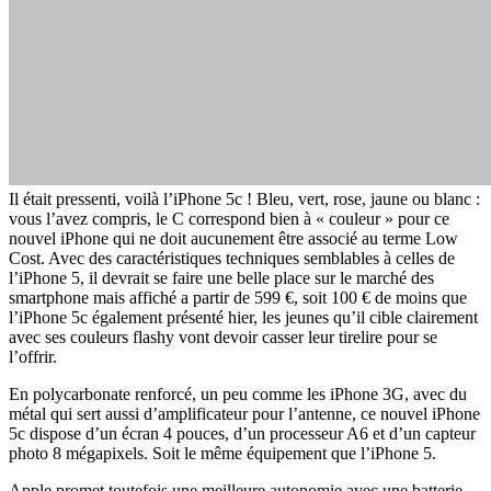
Il était pressenti, voilà l’iPhone 5c ! Bleu, vert, rose, jaune ou blanc :
vous l’avez compris, le C correspond bien à « couleur » pour ce
nouvel iPhone qui ne doit aucunement être associé au terme Low
Cost. Avec des caractéristiques techniques semblables à celles de
l’iPhone 5, il devrait se faire une belle place sur le marché des
smartphone mais affiché a partir de 599 €, soit 100 € de moins que
l’iPhone 5c également présenté hier, les jeunes qu’il cible clairement
avec ses couleurs flashy vont devoir casser leur tirelire pour se
l’offrir.
En polycarbonate renforcé, un peu comme les iPhone 3G, avec du
métal qui sert aussi d’amplificateur pour l’antenne, ce nouvel iPhone
5c dispose d’un écran 4 pouces, d’un processeur A6 et d’un capteur
photo 8 mégapixels. Soit le même équipement que l’iPhone 5.
Apple promet toutefois une meilleure autonomie avec une batterie