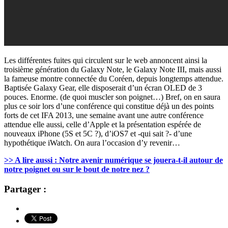
Les différentes fuites qui circulent sur le web annoncent ainsi la
troisième génération du Galaxy Note, le Galaxy Note III, mais aussi
la fameuse montre connectée du Coréen, depuis longtemps attendue.
Baptisée Galaxy Gear, elle disposerait d’un écran OLED de 3
pouces. Enorme. (de quoi muscler son poignet…) Bref, on en saura
plus ce soir lors d’une conférence qui constitue déjà un des points
forts de cet IFA 2013, une semaine avant une autre conférence
attendue elle aussi, celle d’Apple et la présentation espérée de
nouveaux iPhone (5S et 5C ?), d’iOS7 et -qui sait ?- d’une
hypothétique iWatch. On aura l’occasion d’y revenir…
>> A lire aussi : Notre avenir numérique se jouera-t-il autour de
notre poignet ou sur le bout de notre nez ?
Partager :