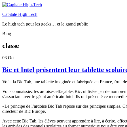
Capitale High-Tech
Le high tech pour les geeks… et le grand public
Blog
classe
03
Oct
Bic et Intel présentent leur tablette scolair
Voila la Bic Tab, une tablette imaginée et fabriquée en France, fruit de 
Vous connaissiez les ardoises effaçables Bic, utilisées par de nombreux
s’associant avec le géant américain Intel. Ils ont présenté ce mercred
«Le principe de l’ardoise Bic Tab repose sur des principes simples. C
directeur de Bic Europe.
Avec cette Bic Tab, les élèves peuvent apprendre à lire, à écrire, effe
les arrivées des manuels scolaires au format numerique pour être cons