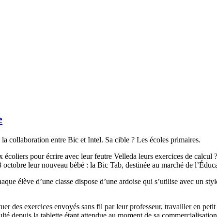
e
la collaboration entre Bic et Intel. Sa cible ? Les écoles primaires.
 écoliers pour écrire avec leur feutre Velleda leurs exercices de calcul 
i 3 octobre leur nouveau bébé : la Bic Tab, destinée au marché de l’Éduca
haque élève d’une classe dispose d’une ardoise qui s’utilise avec un st
ctuer des exercices envoyés sans fil par leur professeur, travailler en p
ulté depuis la tablette étant attendue au moment de sa commercialisatio