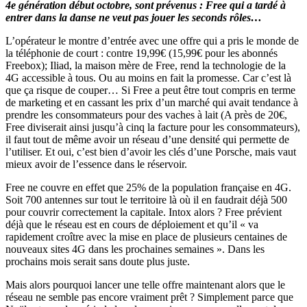
4e génération début octobre, sont prévenus : Free qui a tardé à
entrer dans la danse ne veut pas jouer les seconds rôles…
L’opérateur le montre d’entrée avec une offre qui a pris le monde de
la téléphonie de court : contre 19,99€ (15,99€ pour les abonnés
Freebox); Iliad, la maison mère de Free, rend la technologie de la
4G accessible à tous. Ou au moins en fait la promesse. Car c’est là
que ça risque de couper… Si Free a peut être tout compris en terme
de marketing et en cassant les prix d’un marché qui avait tendance à
prendre les consommateurs pour des vaches à lait (A près de 20€,
Free diviserait ainsi jusqu’à cinq la facture pour les consommateurs),
il faut tout de même avoir un réseau d’une densité qui permette de
l’utiliser. Et oui, c’est bien d’avoir les clés d’une Porsche, mais vaut
mieux avoir de l’essence dans le réservoir.
Free ne couvre en effet que 25% de la population française en 4G.
Soit 700 antennes sur tout le territoire là où il en faudrait déjà 500
pour couvrir correctement la capitale. Intox alors ? Free prévient
déjà que le réseau est en cours de déploiement et qu’il « va
rapidement croître avec la mise en place de plusieurs centaines de
nouveaux sites 4G dans les prochaines semaines ». Dans les
prochains mois serait sans doute plus juste.
Mais alors pourquoi lancer une telle offre maintenant alors que le
réseau ne semble pas encore vraiment prêt ? Simplement parce que