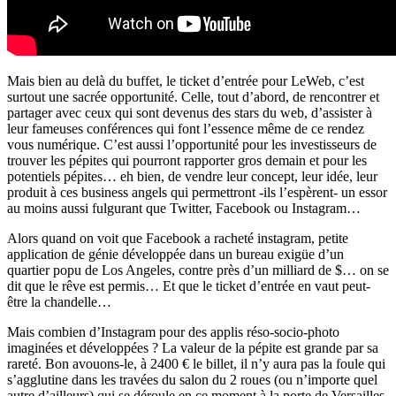
Mais bien au delà du buffet, le ticket d’entrée pour LeWeb, c’est
surtout une sacrée opportunité. Celle, tout d’abord, de rencontrer et
partager avec ceux qui sont devenus des stars du web, d’assister à
leur fameuses conférences qui font l’essence même de ce rendez
vous numérique. C’est aussi l’opportunité pour les investisseurs de
trouver les pépites qui pourront rapporter gros demain et pour les
potentiels pépites… eh bien, de vendre leur concept, leur idée, leur
produit à ces business angels qui permettront -ils l’espèrent- un essor
au moins aussi fulgurant que Twitter, Facebook ou Instagram…
Alors quand on voit que Facebook a racheté instagram, petite
application de génie développée dans un bureau exigüe d’un
quartier popu de Los Angeles, contre près d’un milliard de $… on se
dit que le rêve est permis… Et que le ticket d’entrée en vaut peut-
être la chandelle…
Mais combien d’Instagram pour des applis réso-socio-photo
imaginées et développées ? La valeur de la pépite est grande par sa
rareté. Bon avouons-le, à 2400 € le billet, il n’y aura pas la foule qui
s’agglutine dans les travées du salon du 2 roues (ou n’importe quel
autre d’ailleurs) qui se déroule en ce moment à la porte de Versailles.