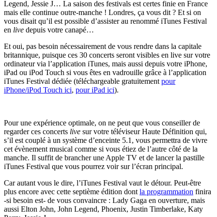
Legend, Jessie J… La saison des festivals est certes finie en France
mais elle continue outre-manche ! Londres, ça vous dit ? Et si on
vous disait qu’il est possible d’assister au renommé iTunes Festival
en
live
depuis votre canapé…
Et oui, pas besoin nécessairement de vous rendre dans la capitale
britannique, puisque ces 30 concerts seront visibles en live sur votre
ordinateur via l’application iTunes, mais aussi depuis votre iPhone,
iPad ou iPod Touch si vous êtes en vadrouille grâce à l’application
iTunes Festival dédiée (téléchargeable gratuitement
pour
iPhone/iPod Touch ici
,
pour iPad ici
).
Pour une expérience optimale, on ne peut que vous conseiller de
regarder ces concerts
live
sur votre téléviseur Haute Définition qui,
s’il est couplé à un système d’enceinte 5.1, vous permettra de vivre
cet évènement musical comme si vous étiez de l’autre côté de la
manche. Il suffit de brancher une Apple TV et de lancer la pastille
iTunes Festival que vous pourrez voir sur l’écran principal.
Car autant vous le dire, l’iTunes Festival vaut le détour. Peut-être
plus encore avec cette septième édition dont
la programmation
finira
-si besoin est- de vous convaincre : Lady Gaga en ouverture, mais
aussi Elton John, John Legend, Phoenix, Justin Timberlake, Katy