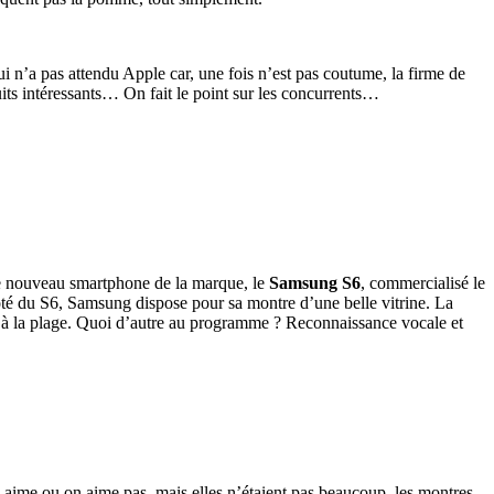
i n’a pas attendu Apple car, une fois n’est pas coutume, la firme de
its intéressants… On fait le point sur les concurrents…
 le nouveau smartphone de la marque, le
Samsung S6
, commercialisé le
é du S6, Samsung dispose pour sa montre d’une belle vitrine. La
se à la plage. Quoi d’autre au programme ? Reconnaissance vocale et
n aime ou on aime pas, mais elles n’étaient pas beaucoup, les montres