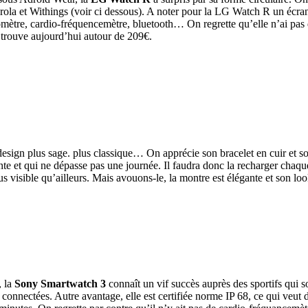
ola et Withings (voir ci dessous). A noter pour la LG Watch R un écran P
domètre, cardio-fréquencemètre, bluetooth… On regrette qu’elle n’ai pa
a trouve aujourd’hui autour de 209€.
sign plus sage. plus classique… On apprécie son bracelet en cuir et son
te et qui ne dépasse pas une journée. Il faudra donc la recharger chaqu
plus visible qu’ailleurs. Mais avouons-le, la montre est élégante et son 
, la
Sony Smartwatch 3
connaît un vif succès auprès des sportifs qui sou
ectées. Autre avantage, elle est certifiée norme IP 68, ce qui veut dire 