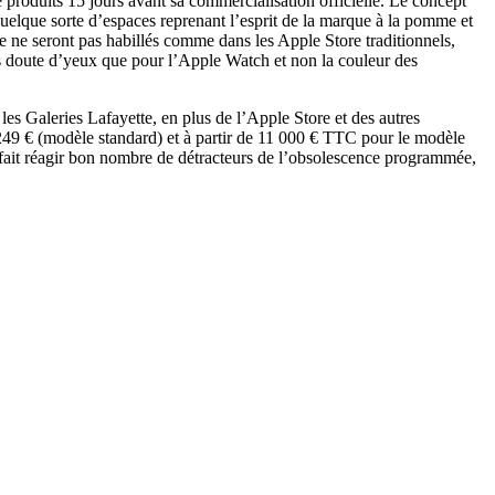
 produits 15 jours avant sa commercialisation officielle. Le concept
quelque sorte d’espaces reprenant l’esprit de la marque à la pomme et
e ne seront pas habillés comme dans les Apple Store traditionnels,
ns doute d’yeux que pour l’Apple Watch et non la couleur des
 les Galeries Lafayette, en plus de l’Apple Store et des autres
49 € (modèle standard) et à partir de 11 000 € TTC pour le modèle
 fait réagir bon nombre de détracteurs de l’obsolescence programmée,