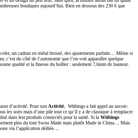
 et un design un peu brut. Sans quoi, la montre aurait fait un quasi
e nombreuses boutiques aujourd’hui. Bien en dessous des 230 € que
bracelet, un cadran en métal brossé, des ajustements parfaits… Même si
nt, c’est du côté de l’autonomie que l’on voit apparaître quelque
nne qualité et la finesse du boîtier : seulement 7,6mm de hauteur.
ueur d’activité. Pour son
Activité
, Withings a fait appel au savoir-
us les soirs mais d’une pile tout ce qu’il y a de classique à remplacer
lisé dans lest produits connectés pour la santé. Si la
Withings
usement plus du tout Swiss Made mais plutôt Made in China… Mais
tphone via l’application dédiée…