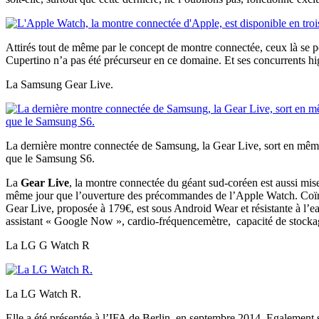
Attirés tout de même par le concept de montre connectée, ceux là se po
Cupertino n’a pas été précurseur en ce domaine. Et ses concurrents hi
La Samsung Gear Live.
La dernière montre connectée de Samsung, la Gear Live, sort en mê
que le Samsung S6.
La
Gear Live
, la montre connectée du géant sud-coréen est aussi mis
même jour que l’ouverture des précommandes de l’Apple Watch. Coïnci
Gear Live, proposée à 179€, est sous Android Wear et résistante à l’e
assistant « Google Now », cardio-fréquencemètre, capacité de stocka
La LG G Watch R
La LG Watch R.
Elle a été présentée à l’IFA de Berlin, en septembre 2014. Egalement