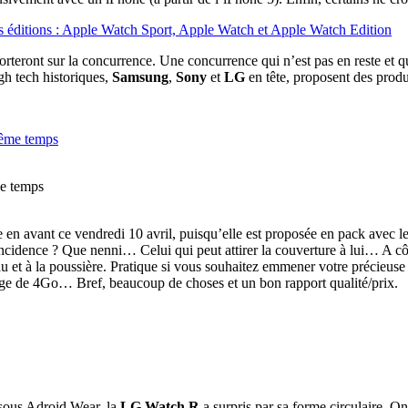
rteront sur la concurrence. Une concurrence qui n’est pas en reste et qu
gh tech historiques,
Samsung
,
Sony
et
LG
en tête, proposent des produ
me temps
e en avant ce vendredi 10 avril, puisqu’elle est proposée en pack avec
dence ? Que nenni… Celui qui peut attirer la couverture à lui… A côt
au et à la poussière. Pratique si vous souhaitez emmener votre précieu
ge de 4Go… Bref, beaucoup de choses et un bon rapport qualité/prix.
 sous Adroid Wear, la
LG Watch R
a surpris par sa forme circulaire. O