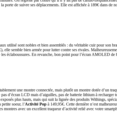
utes. On regrette par contre qu’il n’y ait pas de cardio-fréquancemètre
ui la porte de suivre ses déplacements. Elle est affichée à 189€ dans d
iaux utilisé sont nobles et bien assemblés : du véritable cuir pour son 
€), elle semble bien armée pour lutter contre ses rivales. Malheureuseme
que les éclaboussures. En revanche, bon point pour l’écran AMOLED de bo
ritablement une montre connectée, mais plutôt un montre dotée d’un traq
 pas d’écran LCD mais d’aiguilles, pas de batterie lithium à recharger to
 exposés plus hauts, mais qui suit la lignée des produits Withings, spécia
etite soeur, l’
Activité Pop
à 149,95€. Cette dernière n’est malheure
olies montres avec un excellent traqueur d’activité relié avec votre smar