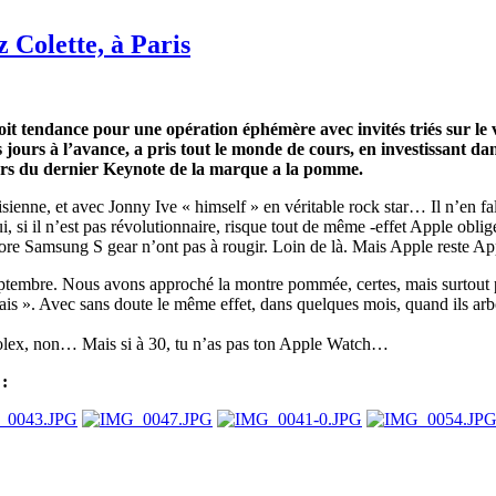
Colette, à Paris
roit tendance pour une opération éphémère avec invités triés sur l
jours à l’avance, a pris tout le monde de cours, en investissant dan
rs du dernier Keynote de la marque a la pomme.
sienne, et avec Jonny Ive « himself » en véritable rock star… Il n’en fall
 si il n’est pas révolutionnaire, risque tout de même -effet Apple obl
amsung S gear n’ont pas à rougir. Loin de là. Mais Apple reste Apple e
tembre. Nous avons approché la montre pommée, certes, mais surtout p
is ». Avec sans doute le même effet, dans quelques mois, quand ils arbor
e Rolex, non… Mais si à 30, tu n’as pas ton Apple Watch…
 :