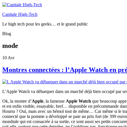
Capitale High-Tech
Le high tech pour les geeks… et le grand public
Blog
mode
10
Avr
Montres connectées : l’Apple Watch en p
L’Apple Watch va débarquer dans un marché déjà bien occupé par ses
Ok, la montre d’
Apple
, la fameuse
Apple Watch
que beaucoup appela
et est enfin visible, essayable, bref… disponible en précommande dan
Hourra ? Oui, mais avec un bémol tout de même… Car même si le travai
connecté que la pomme a développé se paie au prix fort (
de 399 euros
mondiale qui est consacrée à sa sortie, ce sont aussi ses petits concu
soit-elle, surtout que cette dernière, ne l’oublions pas, fonctionne ex