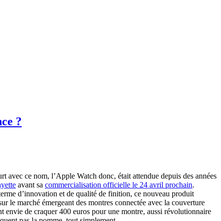
ce ?
t avec ce nom, l’Apple Watch donc, était attendue depuis des années
yette
avant sa
commercialisation officielle le 24 avril prochain
.
rme d’innovation et de qualité de finition, ce nouveau produit
r sur le marché émergeant des montres connectée avec la couverture
ent envie de craquer 400 euros pour une montre, aussi révolutionnaire
croquent pas la pomme, tout simplement.