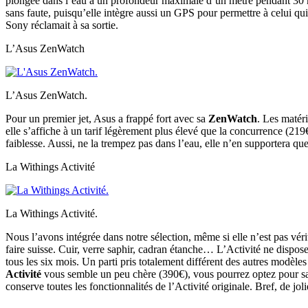
plongée dans l’eau à un profondeur maximale d’un mètre pendant 30 min
sans faute, puisqu’elle intègre aussi un GPS pour permettre à celui q
Sony réclamait à sa sortie.
L’Asus ZenWatch
L’Asus ZenWatch.
Pour un premier jet, Asus a frappé fort avec sa
ZenWatch
. Les matér
elle s’affiche à un tarif légèrement plus élevé que la concurrence (219
faiblesse. Aussi, ne la trempez pas dans l’eau, elle n’en supportera 
La Withings Activité
La Withings Activité.
Nous l’avons intégrée dans notre sélection, même si elle n’est pas vé
faire suisse. Cuir, verre saphir, cadran étanche… L’Activité ne dispose
tous les six mois. Un parti pris totalement différent des autres modèles
Activité
vous semble un peu chère (390€), vous pourrez optez pour sa p
conserve toutes les fonctionnalités de l’Activité originale. Bref, de j