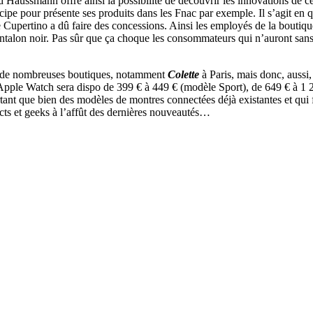
Haussmann offre ainsi la possibilité de découvrir les innovations de ce
cipe pour présente ses produits dans les Fnac par exemple. Il s’agit en 
 Cupertino a dû faire des concessions. Ainsi l
es employés de la boutiqu
 pantalon noir. Pas sûr que ça choque les consommateurs qui n’auront sa
ans de nombreuses boutiques, notamment
Colette
à Paris, mais donc, aussi,
pple Watch sera dispo de 399 € à 449 € (modèle Sport), de 649 € à 1 2
tant que bien des modèles de montres connectées déjà existantes et qui
cts et geeks à l’affût des dernières nouveautés…