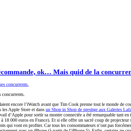
récommande, ok… Mais quid de la concurren
 concurrents.
ient encore l’iWatch avant que Tim Cook prenne tout le monde de cour
s les Apple Store et dans
un Shop in Shop de prestige aux Galeries Lafa
l d’Apple pour sortir sa montre connectée a été remarquable tant en te
 à 18 000 euros en France).
Et si elle offre un sacré coup de projecteu
rrents qui vont en profiter. Car tous les consommateurs n’ont pas forcém
clusivement avec un iPhone (à partir de l’iPhone 5). Enfin, certains ne 