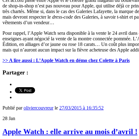
Cet accord passé entre Apple et le célèbre grand magasin du boulevard 
de shop-in-shop n’est pas nouveau pour Apple, qui utilise déjà ce prin
très chartés. Même si, dans le cas des Galeries Lafayette, la marque de
mais devront respecter le
dress-code
des Galeries, à savoir t-shirt et
vêtements d’un vendeur…
Pour rappel, l’Apple Watch sera disponible à la vente le 24 avril d
enseignes ayant négocié la vente de la montre connectée pommée. L’A
Édition, en alliages d’or jaune ou rose 18 carats… Un coût plus impor
mais qui n’auront aucun impact sur la fièvre acheteuse des Apple addi
>> A lire aussi : L’Apple Watch en démo chez Colette à Paris
Partager :
Publié par
oliviercouvreur
le
27/03/2015 à 16:35:52
28
Jan
Apple Watch : elle arrive au mois d’avril !