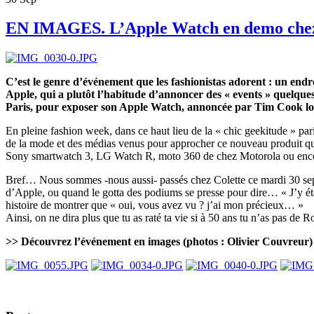
EN IMAGES. L’Apple Watch en demo chez 
C’est le genre d’événement que les fashionistas adorent : un end
Apple, qui a plutôt l’habitude d’annoncer des « events » quelques 
Paris, pour exposer son Apple Watch, annoncée par Tim Cook lo
En pleine fashion week, dans ce haut lieu de la « chic geekitude » pari
de la mode et des médias venus pour approcher ce nouveau produit qui,
Sony smartwatch 3, LG Watch R, moto 360 de chez Motorola ou encore S
Bref… Nous sommes -nous aussi- passés chez Colette ce mardi 30 sep
d’Apple, ou quand le gotta des podiums se presse pour dire… « J’y éta
histoire de montrer que « oui, vous avez vu ? j’ai mon précieux… »
Ainsi, on ne dira plus que tu as raté ta vie si à 50 ans tu n’as pas d
>> Découvrez l’événement en images (photos : Olivier Couvreur)