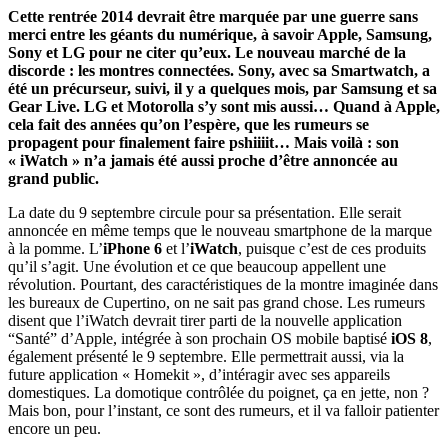
Cette rentrée 2014 devrait être marquée par une guerre sans
merci entre les géants du numérique, à savoir Apple, Samsung,
Sony et LG pour ne citer qu’eux. Le nouveau marché de la
discorde : les montres connectées. Sony, avec sa Smartwatch, a
été un précurseur, suivi, il y a quelques mois, par Samsung et sa
Gear Live. LG et Motorolla s’y sont mis aussi… Quand à Apple,
cela fait des années qu’on l’espère, que les rumeurs se
propagent pour finalement faire pshiiiit… Mais voilà : son
« iWatch » n’a jamais été aussi proche d’être annoncée au
grand public.
La date du 9 septembre circule pour sa présentation. Elle serait
annoncée en même temps que le nouveau smartphone de la marque
à la pomme. L’
iPhone 6
et l’
iWatch
, puisque c’est de ces produits
qu’il s’agit. Une évolution et ce que beaucoup appellent une
révolution. Pourtant, des caractéristiques de la montre imaginée dans
les bureaux de Cupertino, on ne sait pas grand chose. Les rumeurs
disent que l’iWatch devrait tirer parti de la nouvelle application
“Santé” d’Apple, intégrée à son prochain OS mobile baptisé
iOS 8
,
également présenté le 9 septembre. Elle permettrait aussi, via la
future application « Homekit », d’intéragir avec ses appareils
domestiques. La domotique contrôlée du poignet, ça en jette, non ?
Mais bon, pour l’instant, ce sont des rumeurs, et il va falloir patienter
encore un peu.