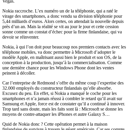
Vegas.
Nokia raccroche. L’ex numéro un de la téléphonie, qui a raté le
virage des smartphones, a donc vendu sa division téléphonie pour
5,44 milliards d’euros. Alors certes, on attendait la nouvelle depuis
près d’un an. Mais la réalité se vit au jour le jour et cette cession
sonne comme un constat d’échec pour la firme finlandaise, qui va
devoir se réinventer.
Nokia, à qui l’on doit pour beaucoup nos premiers contacts avec les
téléphone mobiles, va donc permettre à Microsoft d’adopter le
modèle Apple, en maîtrisant aussi bien le produit et son OS, de la
conception à la production, jusqu’à la commercialisation. Comme
une dernière chance pour les Windows Phone dont les ventes
peinent à décoller.
Car l’entreprise de Redmond s’offre du même coup l’expertise des
32.000 employés du constructeur finlandais qu’elle absorbe.
Excusez du peu. En effet, si Nokia a manqué le coche pour les
smartphones et n’a jamais réussi à combler le retard qu’il avait sur
Samsung et Apple, force est de constater qu’il a continué à innover.
Trop tard sans doute, mais les faits sont là : Microsoft se donne les
moyens de contre-attaquer les iPhones et autre Galaxy S…
Quid de Nokia donc ? Cette opération permet à la maison
finlandaise de survivre à travers le géant américain. Car ses compte