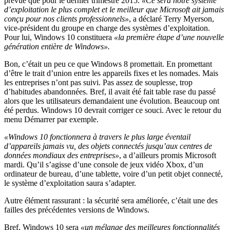
prévue que pour le dernier trimestre 2015.
«Ce sera notre système
d’exploitation le plus complet et le meilleur que Microsoft ait jamais
conçu pour nos clients professionnels»
, a déclaré Terry Myerson,
vice-président du groupe en charge des systèmes d’exploitation.
Pour lui, Windows 10 constituera
«la première étape d’une nouvelle
génération entière de Windows».
Bon, c’était un peu ce que Windows 8 promettait. En promettant
d’être le trait d’union entre les appareils fixes et les nomades. Mais
les entreprises n’ont pas suivi. Pas assez de souplesse, trop
d’habitudes abandonnées. Bref, il avait été fait table rase du passé
alors que les utilisateurs demandaient une évolution. Beaucoup ont
été perdus. Windows 10 devrait corriger ce souci. Avec le retour du
menu Démarrer par exemple.
«Windows 10 fonctionnera à travers le plus large éventail
d’appareils jamais vu, des objets connectés jusqu’aux centres de
données mondiaux des entreprises»
, a d’ailleurs promis Microsoft
mardi. Qu’il s’agisse d’une console de jeux vidéo Xbox, d’un
ordinateur de bureau, d’une tablette, voire d’un petit objet connecté,
le système d’exploitation saura s’adapter.
Autre élément rassurant : la sécurité sera améliorée, c’était une des
failles des précédentes versions de Windows.
Bref, Windows 10 sera
«un mélange des meilleures fonctionnalités