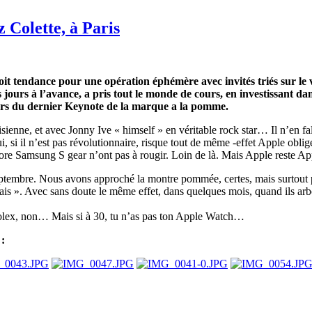
Colette, à Paris
roit tendance pour une opération éphémère avec invités triés sur l
jours à l’avance, a pris tout le monde de cours, en investissant dan
rs du dernier Keynote de la marque a la pomme.
sienne, et avec Jonny Ive « himself » en véritable rock star… Il n’en fall
 si il n’est pas révolutionnaire, risque tout de même -effet Apple obl
amsung S gear n’ont pas à rougir. Loin de là. Mais Apple reste Apple e
tembre. Nous avons approché la montre pommée, certes, mais surtout p
is ». Avec sans doute le même effet, dans quelques mois, quand ils arbor
e Rolex, non… Mais si à 30, tu n’as pas ton Apple Watch…
 :