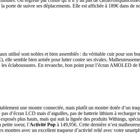
utes. On regrette par contre qu’il n’y ait pas de cardio-fréquancemètre
ui la porte de suivre ses déplacements. Elle est affichée à 189€ dans d
iaux utilisé sont nobles et bien assemblés : du véritable cuir pour son 
€), elle semble bien armée pour lutter contre ses rivales. Malheureuseme
que les éclaboussures. En revanche, bon point pour l’écran AMOLED de bo
ritablement une montre connectée, mais plutôt un montre dotée d’un traq
 pas d’écran LCD mais d’aiguilles, pas de batterie lithium à recharger to
 exposés plus hauts, mais qui suit la lignée des produits Withings, spécia
etite soeur, l’
Activité Pop
à 149,95€. Cette dernière n’est malheure
olies montres avec un excellent traqueur d’activité relié avec votre smar