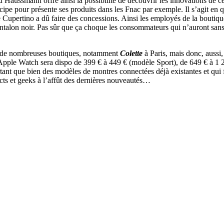
Haussmann offre ainsi la possibilité de découvrir les innovations de ce
cipe pour présente ses produits dans les Fnac par exemple. Il s’agit en 
 Cupertino a dû faire des concessions. Ainsi l
es employés de la boutiqu
 pantalon noir. Pas sûr que ça choque les consommateurs qui n’auront sa
ans de nombreuses boutiques, notamment
Colette
à Paris, mais donc, aussi,
pple Watch sera dispo de 399 € à 449 € (modèle Sport), de 649 € à 1 2
tant que bien des modèles de montres connectées déjà existantes et qui
cts et geeks à l’affût des dernières nouveautés…