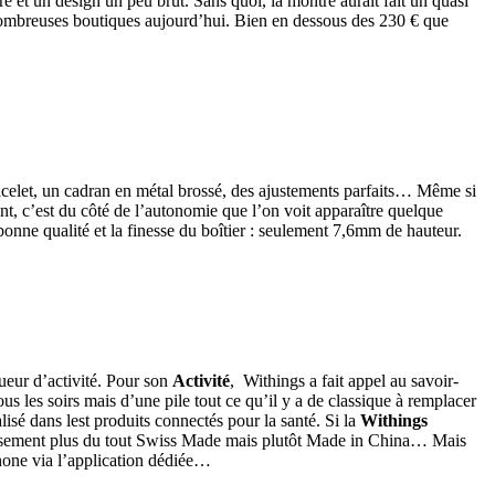
 et un design un peu brut. Sans quoi, la montre aurait fait un quasi
e nombreuses boutiques aujourd’hui. Bien en dessous des 230 € que
bracelet, un cadran en métal brossé, des ajustements parfaits… Même si
nt, c’est du côté de l’autonomie que l’on voit apparaître quelque
nne qualité et la finesse du boîtier : seulement 7,6mm de hauteur.
ueur d’activité. Pour son
Activité
, Withings a fait appel au savoir-
us les soirs mais d’une pile tout ce qu’il y a de classique à remplacer
lisé dans lest produits connectés pour la santé. Si la
Withings
usement plus du tout Swiss Made mais plutôt Made in China… Mais
tphone via l’application dédiée…