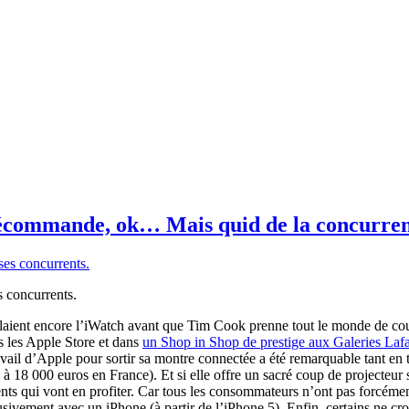
récommande, ok… Mais quid de la concurren
 concurrents.
ient encore l’iWatch avant que Tim Cook prenne tout le monde de cour
s les Apple Store et dans
un Shop in Shop de prestige aux Galeries Lafa
l d’Apple pour sortir sa montre connectée a été remarquable tant en te
 à 18 000 euros en France).
Et si elle offre un sacré coup de projecteu
rrents qui vont en profiter. Car tous les consommateurs n’ont pas forcém
clusivement avec un iPhone (à partir de l’iPhone 5). Enfin, certains ne 