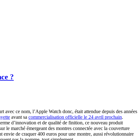
ce ?
t avec ce nom, l’Apple Watch donc, était attendue depuis des années
yette
avant sa
commercialisation officielle le 24 avril prochain
.
rme d’innovation et de qualité de finition, ce nouveau produit
r sur le marché émergeant des montres connectée avec la couverture
ent envie de craquer 400 euros pour une montre, aussi révolutionnaire
croquent pas la pomme, tout simplement.