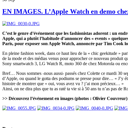
EN IMAGES. L’Apple Watch en demo chez 
C’est le genre d’événement que les fashionistas adorent : un end
Apple, qui a plutôt l’habitude d’annoncer des « events » quelques 
Paris, pour exposer son Apple Watch, annoncée par Tim Cook lo
En pleine fashion week, dans ce haut lieu de la « chic geekitude » pari
de la mode et des médias venus pour approcher ce nouveau produit qui,
Sony smartwatch 3, LG Watch R, moto 360 de chez Motorola ou encore S
Bref… Nous sommes -nous aussi- passés chez Colette ce mardi 30 sep
d’Apple, ou quand le gotta des podiums se presse pour dire… « J’y éta
histoire de montrer que « oui, vous avez vu ? j’ai mon précieux… »
Ainsi, on ne dira plus que tu as raté ta vie si à 50 ans tu n’as pas d
>> Découvrez l’événement en images (photos : Olivier Couvreur)