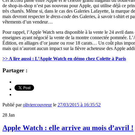
Cet accord passé entre Apple et le célèbre grand magasin du boulevard 
de shop-in-shop n’est pas nouveau pour Apple, qui utilise déjà ce prin
très chartés. Même si, dans le cas des Galeries Lafayette, la marque de
mais devront respecter le
dress-code
des Galeries, à savoir t-shirt et
vêtements d’un vendeur…
Pour rappel, l’Apple Watch sera disponible à la vente le 24 avril d
enseignes ayant négocié la vente de la montre connectée pommée. L’A
Édition, en alliages d’or jaune ou rose 18 carats… Un coût plus impor
mais qui n’auront aucun impact sur la fièvre acheteuse des Apple addi
>> A lire aussi : L’Apple Watch en démo chez Colette à Paris
Partager :
Publié par
oliviercouvreur
le
27/03/2015 à 16:35:52
28
Jan
Apple Watch : elle arrive au mois d’avril !