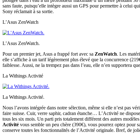
plongée dans l’eau à un profondeur maximale d’un mètre pendant 30 min
sans faute, puisqu’elle intègre aussi un GPS pour permettre à celui q
Sony réclamait à sa sortie.
L’Asus ZenWatch
L’Asus ZenWatch.
Pour un premier jet, Asus a frappé fort avec sa
ZenWatch
. Les matér
elle s’affiche à un tarif légèrement plus élevé que la concurrence (219
faiblesse. Aussi, ne la trempez pas dans l’eau, elle n’en supportera 
La Withings Activité
La Withings Activité.
Nous l’avons intégrée dans notre sélection, même si elle n’est pas vé
faire suisse. Cuir, verre saphir, cadran étanche… L’Activité ne dispose
tous les six mois. Un parti pris totalement différent des autres modèles
Activité
vous semble un peu chère (390€), vous pourrez optez pour sa p
conserve toutes les fonctionnalités de l’Activité originale. Bref, de j