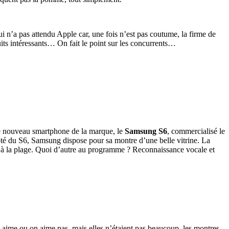
i n’a pas attendu Apple car, une fois n’est pas coutume, la firme de
its intéressants… On fait le point sur les concurrents…
 le nouveau smartphone de la marque, le
Samsung S6
, commercialisé le
é du S6, Samsung dispose pour sa montre d’une belle vitrine. La
se à la plage. Quoi d’autre au programme ? Reconnaissance vocale et
n aime ou on aime pas, mais elles n’étaient pas beaucoup, les montres