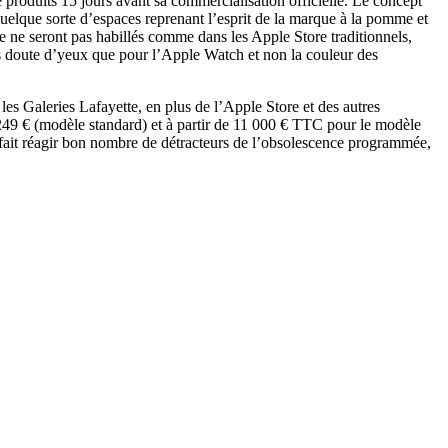
 produits 15 jours avant sa commercialisation officielle. Le concept
quelque sorte d’espaces reprenant l’esprit de la marque à la pomme et
e ne seront pas habillés comme dans les Apple Store traditionnels,
ns doute d’yeux que pour l’Apple Watch et non la couleur des
 les Galeries Lafayette, en plus de l’Apple Store et des autres
49 € (modèle standard) et à partir de 11 000 € TTC pour le modèle
 fait réagir bon nombre de détracteurs de l’obsolescence programmée,