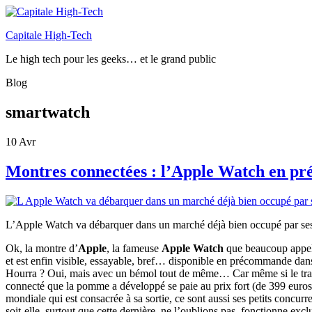
Capitale High-Tech
Le high tech pour les geeks… et le grand public
Blog
smartwatch
10
Avr
Montres connectées : l’Apple Watch en p
L’Apple Watch va débarquer dans un marché déjà bien occupé par ses
Ok, la montre d’
Apple
, la fameuse
Apple Watch
que beaucoup appela
et est enfin visible, essayable, bref… disponible en précommande dan
Hourra ? Oui, mais avec un bémol tout de même… Car même si le travai
connecté que la pomme a développé se paie au prix fort (
de 399 euros
mondiale qui est consacrée à sa sortie, ce sont aussi ses petits concu
soit-elle, surtout que cette dernière, ne l’oublions pas, fonctionne ex