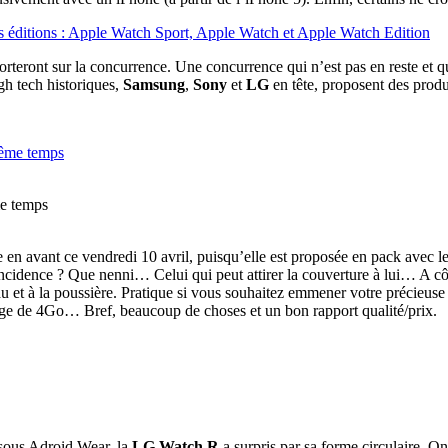
rteront sur la concurrence. Une concurrence qui n’est pas en reste et qu
gh tech historiques,
Samsung
,
Sony
et
LG
en tête, proposent des produ
me temps
e en avant ce vendredi 10 avril, puisqu’elle est proposée en pack avec
dence ? Que nenni… Celui qui peut attirer la couverture à lui… A côt
au et à la poussière. Pratique si vous souhaitez emmener votre précieu
ge de 4Go… Bref, beaucoup de choses et un bon rapport qualité/prix.
 sous Adroid Wear, la
LG Watch R
a surpris par sa forme circulaire. O