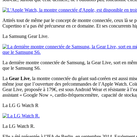
Attirés tout de même par le concept de montre connectée, ceux là se po
Cupertino n’a pas été précurseur en ce domaine. Et ses concurrents hi
La Samsung Gear Live.
La dernière montre connectée de Samsung, la Gear Live, sort en mê
que le Samsung S6.
La
Gear Live
, la montre connectée du géant sud-coréen est aussi mis
même jour que l’ouverture des précommandes de l’Apple Watch. Coïnci
Gear Live, proposée à 179€, est sous Android Wear et résistante à l’e
assistant « Google Now », cardio-fréquencemètre, capacité de stocka
La LG G Watch R
La LG Watch R.
Elle a été présentée à l’IFA de Berlin, en septembre 2014. Egalement