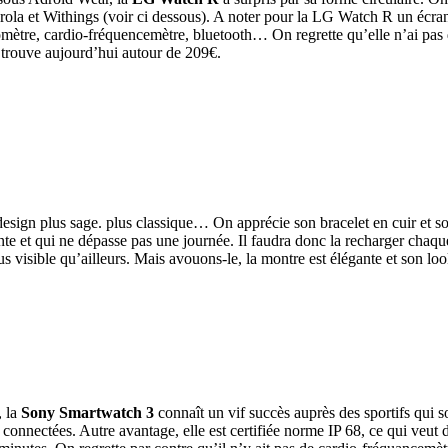
ola et Withings (voir ci dessous). A noter pour la LG Watch R un écran P
domètre, cardio-fréquencemètre, bluetooth… On regrette qu’elle n’ai pa
a trouve aujourd’hui autour de 209€.
sign plus sage. plus classique… On apprécie son bracelet en cuir et son
te et qui ne dépasse pas une journée. Il faudra donc la recharger chaqu
plus visible qu’ailleurs. Mais avouons-le, la montre est élégante et son 
, la
Sony Smartwatch 3
connaît un vif succès auprès des sportifs qui sou
ectées. Autre avantage, elle est certifiée norme IP 68, ce qui veut dire 