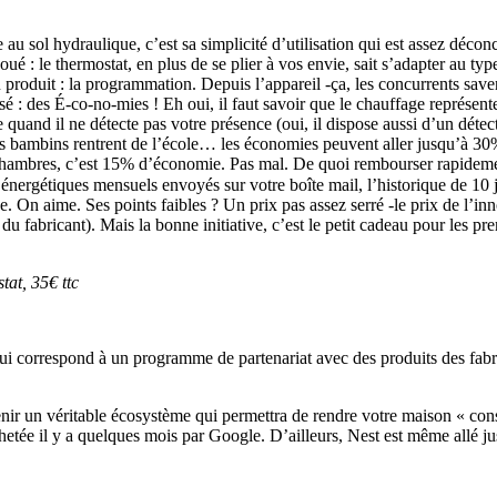
 sol hydraulique, c’est sa simplicité d’utilisation qui est assez déconc
 joué : le thermostat, en plus de se plier à vos envie, sait s’adapter au 
 produit : la programmation. Depuis l’appareil -ça, les concurrents saven
isé : des É-co-no-mies ! Eh oui, il faut savoir que le chauffage représen
quand il ne détecte pas votre présence (oui, il dispose aussi d’un dét
 les bambins rentrent de l’école… les économies peuvent aller jusqu’à
hambres, c’est 15% d’économie. Pas mal. De quoi rembourser rapidement l
s énergétiques mensuels envoyés sur votre boîte mail, l’historique de 10 
. On aime. Ses points faibles ? Un prix pas assez serré -le prix de l’inn
 du fabricant). Mais la bonne initiative, c’est le petit cadeau pour les p
tat, 35€ ttc
, qui correspond à un programme de partenariat avec des produits des 
evenir un véritable écosystème qui permettra de rendre votre maison « co
achetée il y a quelques mois par Google. D’ailleurs, Nest est même allé j