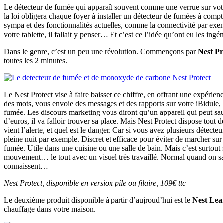
Le détecteur de fumée qui apparaît souvent comme une verrue sur votr
la loi obligera chaque foyer à installer un détecteur de fumées à com
sympa et des fonctionnalités actuelles, comme la connectivité par ex
votre tablette, il fallait y penser… Et c’est ce l’idée qu’ont eu les ing
Dans le genre, c’est un peu une révolution. Commençons par
Nest Pr
toutes les 2 minutes.
Le Nest Protect vise à faire baisser ce chiffre, en offrant une expérie
des mots, vous envoie des messages et des rapports sur votre iBidule
fumée. Les discours marketing vous diront qu’un appareil qui peut sau
d’euros, il va falloir trouver sa place. Mais Nest Protect dispose tou
vient l’alerte, et quel est le danger. Car si vous avez plusieurs détec
pleine nuit par exemple. Discret et efficace pour éviter de marcher sur 
fumée. Utile dans une cuisine ou une salle de bain. Mais c’est surtou
mouvement… le tout avec un visuel très travaillé. Normal quand on sait
connaissent…
Nest Protect, disponible en version pile ou filaire, 109€ ttc
Le deuxième produit disponible à partir d’aujroud’hui est le
Nest Lea
chauffage dans votre maison.