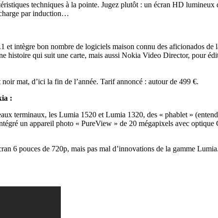
ctéristiques techniques à la pointe. Jugez plutôt : un écran HD lumineu
echarge par induction…
.1 et intègre bon nombre de logiciels maison connu des aficionados de
’une histoire qui suit une carte, mais aussi Nokia Video Director, pour 
oir mat, d’ici la fin de l’année. Tarif annoncé : autour de 499 €.
kia :
ux terminaux, les Lumia 1520 et Lumia 1320, des « phablet » (entend
tégré un appareil photo « PureView » de 20 mégapixels avec optique Car
cran 6 pouces de 720p, mais pas mal d’innovations de la gamme Lumia. I