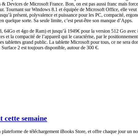
& Devices de Microsoft France. Bon, on est pas aussi franc mais force 
ur. Tournant sur Windows 8.1 et équipée de Microsoft Office, elle veut 
usqu’à présent, polyvalence et puissance pour les PC, compacité, ergonomi
 en quelque sorte. Sa seule limite, c’est peut-être son manque d’Apps.
el i3, 64Go et 4go de Ram) et jusqu’à 1949€ pour la version 512 Go avec
nces et la compacité de l’appareil qui le caractérise, par le positionneme
es tablettes grand public. La tablette Microsoft pour tous, ce ne sera donc
 Surface 2 est toujours disponible, autour de 300 €.
t cette semaine
 sa plateforme de téléchargement iBooks Store, et offre chaque jour un 