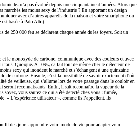
 domicile- n’a pas évolué depuis une cinquantaine d’années. Alors que
es marchés les moins sexy de l’industrie ? En apportant un design
muniquer avec d’autres appareils de la maison et votre smartphone ou
e est basée à Palo Alto).
s de 250 000 feu se déclarent chaque année ds les foyers. Soit un
 fumée et le monoxyde de carbone, communique avec des couleurs et avec
 tous. Quoique. A 109€, ca fait tout de même cher le détecteur de
t moins sexy qui inondent le marché et s’échangent à une quinzaine
de de carbone. Ensuite, c’est la possibilité de savoir exactement d’où
ité de veilleuse, qui s’allume lors de votre passage dans le couloir en
 seront reconnaissants. Enfin, il sait reconnaître la vapeur de la
us soyez, vous saurez ce qui a été detecté chez vous : fumée,
. « L’expérience utilisateur », comme ils l’appellent, ils
au fil des jours apprendre votre mode de vie pour adapter votre