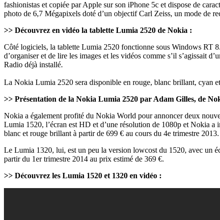
fashionistas et copiée par Apple sur son iPhone 5c et dispose de cara
photo de 6,7 Mégapixels doté d’un objectif Carl Zeiss, un mode de r
>> Découvrez en vidéo la tablette Lumia 2520 de Nokia :
Côté logiciels, la tablette Lumia 2520 fonctionne sous Windows RT 8
d’organiser et de lire les images et les vidéos comme s’il s’agissait d
Radio déjà installé.
La Nokia Lumia 2520 sera disponible en rouge, blanc brillant, cyan et n
>> Présentation de la Nokia Lumia 2520 par Adam Gilles, de No
Nokia a également profité du Nokia World pour annoncer deux nouvea
Lumia 1520, l’écran est HD et d’une résolution de 1080p et Nokia a in
blanc et rouge brillant à partir de 699 € au cours du 4e trimestre 2013.
Le Lumia 1320, lui, est un peu la version lowcost du 1520, avec un é
partir du 1er trimestre 2014 au prix estimé de 369 €.
>> Découvrez les Lumia 1520 et 1320 en vidéo :