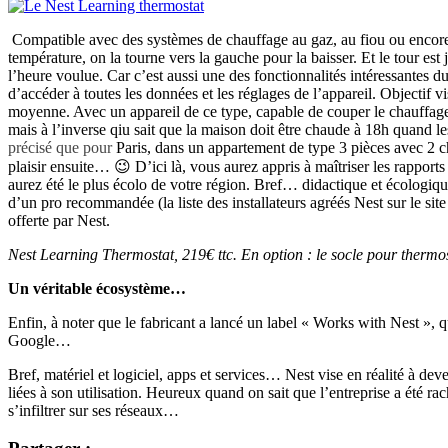
Compatible avec des systèmes de chauffage au gaz, au fiou ou encore au
température, on la tourne vers la gauche pour la baisser. Et le tour est
l’heure voulue. Car c’est aussi une des fonctionnalités intéressantes du
d’accéder à toutes les données et les réglages de l’appareil. Objectif v
moyenne. Avec un appareil de ce type, capable de couper le chauffage 
mais à l’inverse qiu sait que la maison doit être chaude à 18h quand
précisé que pour
Paris, dans un appartement de type 3 pièces avec 2 c
plaisir ensuite… 😉 D’ici là, vous aurez appris à maîtriser les rapport
aurez été le plus écolo de votre région. Bref… didactique et écologique
d’un pro recommandée (la liste des installateurs agréés Nest sur le site
offerte par Nest.
Nest Learning Thermostat, 219€ ttc. En option : le socle pour thermos
Un véritable écosystème…
Enfin, à noter que le fabricant a lancé un label « Works with Nest »
Google…
Bref, matériel et logiciel, apps et services… Nest vise en réalité à d
liées à son utilisation. Heureux quand on sait que l’entreprise a été r
s’infiltrer sur ses réseaux…