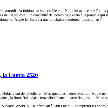
bords arrondis, la finition est impeccable et l’iPad mini avec écran Reti
tes de l’AppStore. Un concentré de technologie enfin à la pointe à qui i
l doute qu’Apple le réserve à une prochaine mouture… dans un an ?
e, la Lumia 2520
Nokia vient de dévoiler en effet, quelques heures avant qu’Apple ne lèv
ines, la firme finlandaise fera officiellement partie du giron de Microso
ière ?- Nokia World, qui se déroulait à Abu Dhabi. Elle reprend les codes