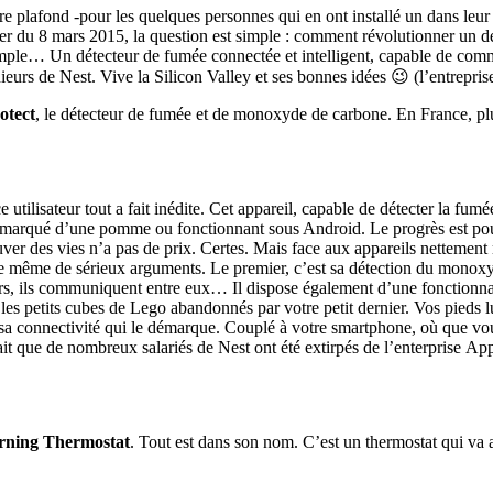
e plafond -pour les quelques personnes qui en ont installé un dans leur
pter du 8 mars 2015, la question est simple : comment révolutionner un d
emple… Un détecteur de fumée connectée et intelligent, capable de com
énieurs de Nest. Vive la Silicon Valley et ses bonnes idées 😉 (l’entrepris
otect
, le détecteur de fumée et de monoxyde de carbone. En France, plu
nce utilisateur tout a fait inédite. Cet appareil, capable de détecter la
, marqué d’une pomme ou fonctionnant sous Android. Le progrès est pour
ver des vies n’a pas de prix. Certes. Mais face aux appareils nettemen
t de même de sérieux arguments. Le premier, c’est sa détection du monoxy
teurs, ils communiquent entre eux… Il dispose également d’une fonctionnal
les petits cubes de Lego abandonnés par votre petit dernier. Vos pieds lui
t sa connectivité qui le démarque. Couplé à votre smartphone, où que vo
 que de nombreux salariés de Nest ont été extirpés de l’enterprise Apple
rning Thermostat
. Tout est dans son nom. C’est un thermostat qui va 