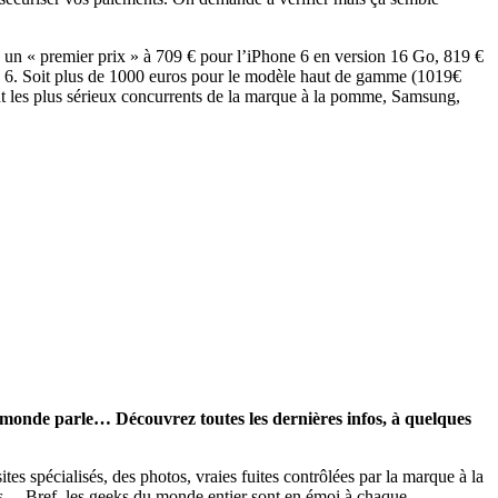
ce un « premier prix » à 709 € pour l’iPhone 6 en version 16 Go, 819 €
e 6. Soit plus de 1000 euros pour le modèle haut de gamme (1019€
eront les plus sérieux concurrents de la marque à la pomme, Samsung,
e monde parle… Découvrez toutes les dernières infos, à quelques
tes spécialisés, des photos, vraies fuites contrôlées par la marque à la
es… Bref, les geeks du monde entier sont en émoi à chaque