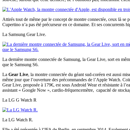
Attirés tout de même par le concept de montre connectée, ceux là se po
Cupertino n’a pas été précurseur en ce domaine. Et ses concurrents hi
La Samsung Gear Live.
La dernière montre connectée de Samsung, la Gear Live, sort en mê
que le Samsung S6.
La
Gear Live
, la montre connectée du géant sud-coréen est aussi mis
même jour que l’ouverture des précommandes de l’Apple Watch. Coïnci
Gear Live, proposée à 179€, est sous Android Wear et résistante à l’e
assistant « Google Now », cardio-fréquencemètre, capacité de stocka
La LG G Watch R
La LG Watch R.
Elle a été présentée à l’IFA de Berlin, en septembre 2014. Egalement