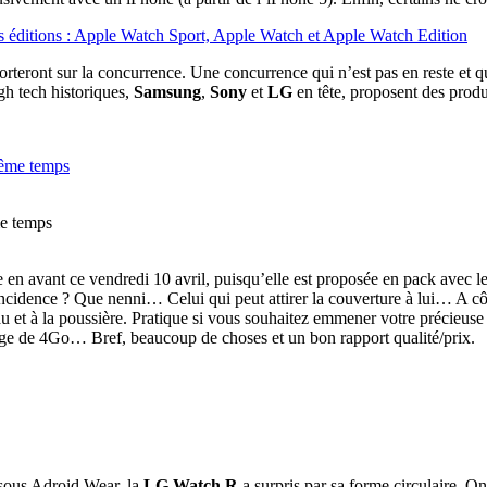
rteront sur la concurrence. Une concurrence qui n’est pas en reste et qu
gh tech historiques,
Samsung
,
Sony
et
LG
en tête, proposent des produ
me temps
e en avant ce vendredi 10 avril, puisqu’elle est proposée en pack avec
dence ? Que nenni… Celui qui peut attirer la couverture à lui… A côt
au et à la poussière. Pratique si vous souhaitez emmener votre précieu
ge de 4Go… Bref, beaucoup de choses et un bon rapport qualité/prix.
 sous Adroid Wear, la
LG Watch R
a surpris par sa forme circulaire. O