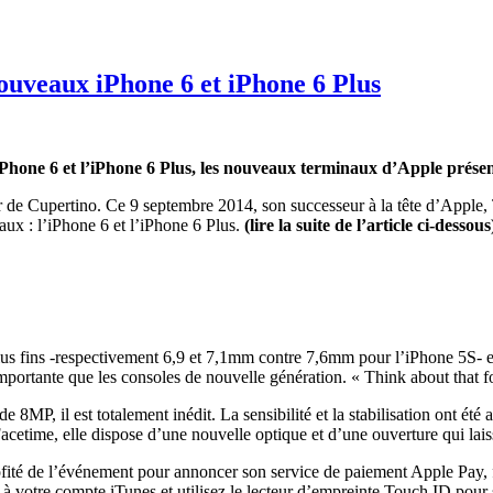
ouveaux iPhone 6 et iPhone 6 Plus
 l’iPhone 6 et l’iPhone 6 Plus, les nouveaux terminaux d’Apple pré
 de Cupertino. Ce 9 septembre 2014, son successeur à la tête d’Apple, 
aux : l’iPhone 6 et l’iPhone 6 Plus.
(lire la suite de l’article ci-dessous
us fins -respectivement 6,9 et 7,1mm contre 7,6mm pour l’iPhone 5S- et 
importante que les consoles de nouvelle génération. « Think about that 
MP, il est totalement inédit. La sensibilité et la stabilisation ont été 
 Facetime, elle dispose d’une nouvelle optique et d’une ouverture qui la
ofité de l’événement pour annoncer son service de paiement Apple Pay,
ée à votre compte iTunes et utilisez le lecteur d’empreinte Touch ID pou