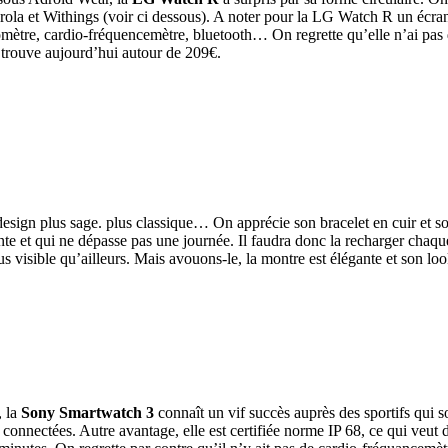
ola et Withings (voir ci dessous). A noter pour la LG Watch R un écran P
domètre, cardio-fréquencemètre, bluetooth… On regrette qu’elle n’ai pa
a trouve aujourd’hui autour de 209€.
sign plus sage. plus classique… On apprécie son bracelet en cuir et son
te et qui ne dépasse pas une journée. Il faudra donc la recharger chaqu
plus visible qu’ailleurs. Mais avouons-le, la montre est élégante et son 
, la
Sony Smartwatch 3
connaît un vif succès auprès des sportifs qui sou
ectées. Autre avantage, elle est certifiée norme IP 68, ce qui veut dire 