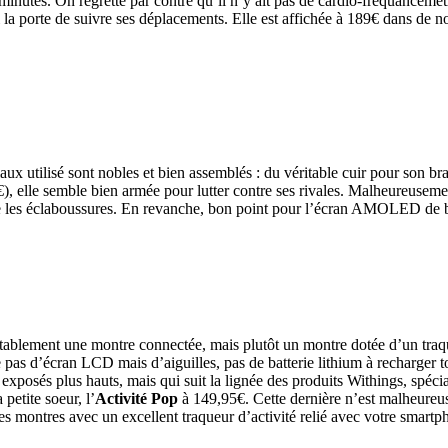
utes. On regrette par contre qu’il n’y ait pas de cardio-fréquancemètre
ui la porte de suivre ses déplacements. Elle est affichée à 189€ dans d
iaux utilisé sont nobles et bien assemblés : du véritable cuir pour son 
€), elle semble bien armée pour lutter contre ses rivales. Malheureuseme
que les éclaboussures. En revanche, bon point pour l’écran AMOLED de bo
ritablement une montre connectée, mais plutôt un montre dotée d’un traq
 pas d’écran LCD mais d’aiguilles, pas de batterie lithium à recharger to
 exposés plus hauts, mais qui suit la lignée des produits Withings, spécia
etite soeur, l’
Activité Pop
à 149,95€. Cette dernière n’est malheure
olies montres avec un excellent traqueur d’activité relié avec votre smar