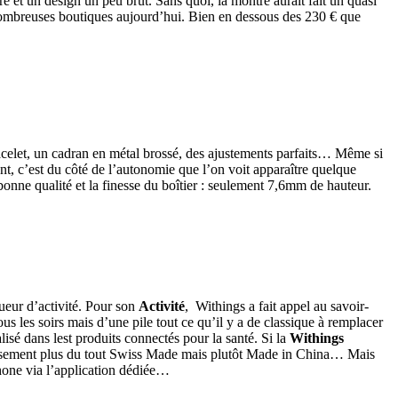
 et un design un peu brut. Sans quoi, la montre aurait fait un quasi
e nombreuses boutiques aujourd’hui. Bien en dessous des 230 € que
bracelet, un cadran en métal brossé, des ajustements parfaits… Même si
nt, c’est du côté de l’autonomie que l’on voit apparaître quelque
nne qualité et la finesse du boîtier : seulement 7,6mm de hauteur.
ueur d’activité. Pour son
Activité
, Withings a fait appel au savoir-
us les soirs mais d’une pile tout ce qu’il y a de classique à remplacer
lisé dans lest produits connectés pour la santé. Si la
Withings
usement plus du tout Swiss Made mais plutôt Made in China… Mais
tphone via l’application dédiée…