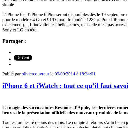
simple.
L’iPhone 6 et l’iPhone 6 Plus seront disponibles dès le 19 septembre e
pour le modèle 64 Go et 919 € pour le modèle 128Go. Pour l’iPhone 6
exactement)… L’inovation est belle, certes, mais elle n’est pas accessi
Sony et LG en tête.
Partager :
Publié par
oliviercouvreur
le
09/09/2014 à 18:34:01
iPhone 6 et iWatch : tout ce qu’il faut sav
La magie des sacro-saintes Keynotes d’Apple, les dernières rumeu
heures de la présentation officielle des nouveaux produits de la
Tout est orchestré depuis des mois. Le compte à rebours s’affiche en gra
pomme ou fakes imaginés par des pros du design détaillent chaque jo