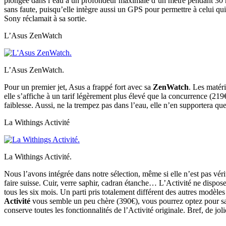
plongée dans l’eau à un profondeur maximale d’un mètre pendant 30 min
sans faute, puisqu’elle intègre aussi un GPS pour permettre à celui q
Sony réclamait à sa sortie.
L’Asus ZenWatch
L’Asus ZenWatch.
Pour un premier jet, Asus a frappé fort avec sa
ZenWatch
. Les matér
elle s’affiche à un tarif légèrement plus élevé que la concurrence (219
faiblesse. Aussi, ne la trempez pas dans l’eau, elle n’en supportera 
La Withings Activité
La Withings Activité.
Nous l’avons intégrée dans notre sélection, même si elle n’est pas vé
faire suisse. Cuir, verre saphir, cadran étanche… L’Activité ne dispose
tous les six mois. Un parti pris totalement différent des autres modèles
Activité
vous semble un peu chère (390€), vous pourrez optez pour sa p
conserve toutes les fonctionnalités de l’Activité originale. Bref, de j