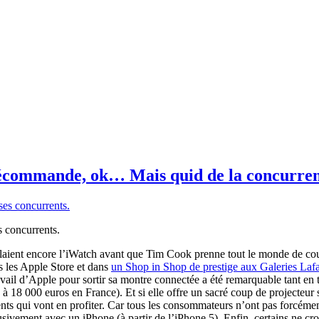
récommande, ok… Mais quid de la concurren
 concurrents.
ient encore l’iWatch avant que Tim Cook prenne tout le monde de cour
s les Apple Store et dans
un Shop in Shop de prestige aux Galeries Lafa
l d’Apple pour sortir sa montre connectée a été remarquable tant en te
 à 18 000 euros en France).
Et si elle offre un sacré coup de projecteu
rrents qui vont en profiter. Car tous les consommateurs n’ont pas forcém
clusivement avec un iPhone (à partir de l’iPhone 5). Enfin, certains ne 