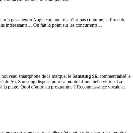
i n’a pas attendu Apple car, une fois n’est pas coutume, la firme de
its intéressants… On fait le point sur les concurrents…
 le nouveau smartphone de la marque, le
Samsung S6
, commercialisé le
é du S6, Samsung dispose pour sa montre d’une belle vitrine. La
se à la plage. Quoi d’autre au programme ? Reconnaissance vocale et
n aime ou on aime pas, mais elles n’étaient pas beaucoup, les montres