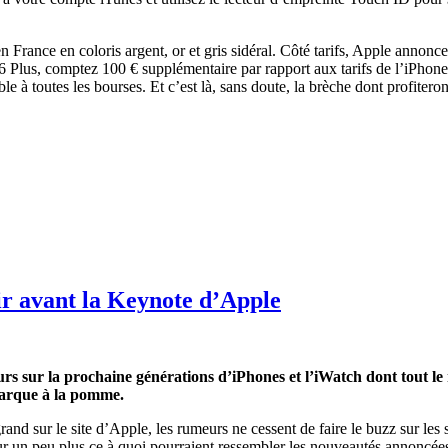
n France en coloris argent, or et gris sidéral. Côté tarifs, Apple annon
 Plus, comptez 100 € supplémentaire par rapport aux tarifs de l’iPhon
ble à toutes les bourses. Et c’est là, sans doute, la brèche dont profit
oir avant la Keynote d’Apple
rs sur la prochaine générations d’iPhones et l’iWatch dont tout l
 marque à la pomme.
nd sur le site d’Apple, les rumeurs ne cessent de faire le buzz sur les si
ur un peu plus ce à quoi pourraient ressembler les nouveautés annoncé