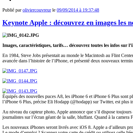
Publié par
oliviercouvreur
le
09/09/2014 à 19:37:48
Keynote Apple : découvrez en images les n
Images, caractéristiques, tarifs… découvrez toutes les infos sur
En 1984, Steve Jobs présentait au monde le Macintosh au Flint Center
avancée dans l’histoire de l’iPhone, et présenté deux nouveaux termin
Équipés des nouvelles puces A8, les iPhone 6 et iPhone 6 Plus sont pl
l’iPhone 6 Plus, précise Eli Hodapp (@hodapp) sur Twitter, est plus 
Au niveau du capteur photo, Apple annonce que s’il dispose toujours de 8
journalistes sur l’écran géant de la salle, bluffant. Quand à la camera
Les nouveaux iPhones seront livrés avec iOS 8. Apple a d’ailleurs pr
Le mode d’emploi ? Scannez votre carte de crédit ou utilisez celle li