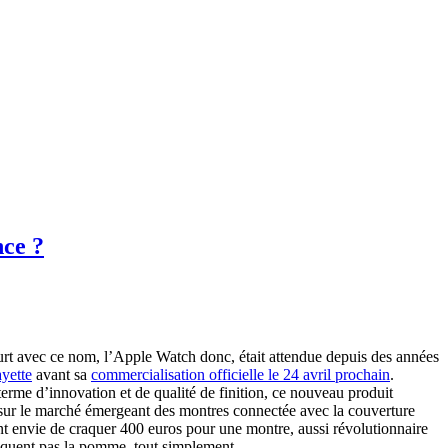
ce ?
t avec ce nom, l’Apple Watch donc, était attendue depuis des années
yette
avant sa
commercialisation officielle le 24 avril prochain
.
rme d’innovation et de qualité de finition, ce nouveau produit
r sur le marché émergeant des montres connectée avec la couverture
ent envie de craquer 400 euros pour une montre, aussi révolutionnaire
croquent pas la pomme, tout simplement.