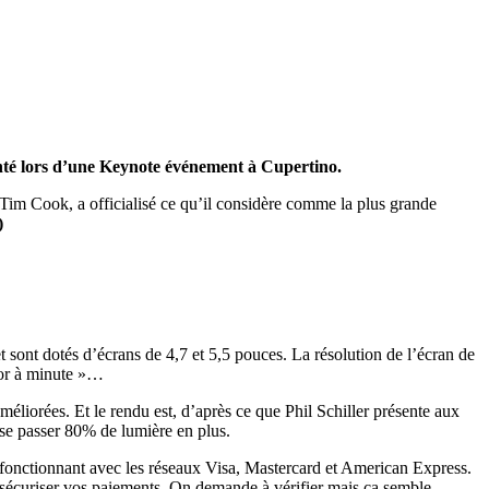
senté lors d’une Keynote événement à Cupertino.
Tim Cook, a officialisé ce qu’il considère comme la plus grande
)
sont dotés d’écrans de 4,7 et 5,5 pouces. La résolution de l’écran de
for à minute »…
améliorées. Et le rendu est, d’après ce que Phil Schiller présente aux
isse passer 80% de lumière en plus.
 fonctionnant avec les réseaux Visa, Mastercard et American Express.
r sécuriser vos paiements. On demande à vérifier mais ça semble