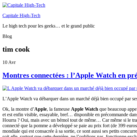
Capitale High-Tech
Le high tech pour les geeks… et le grand public
Blog
tim cook
10
Avr
Montres connectées : l’Apple Watch en p
L’Apple Watch va débarquer dans un marché déjà bien occupé par ses
Ok, la montre d’
Apple
, la fameuse
Apple Watch
que beaucoup appela
et est enfin visible, essayable, bref… disponible en précommande dan
Hourra ? Oui, mais avec un bémol tout de même… Car même si le travai
connecté que la pomme a développé se paie au prix fort (
de 399 euros
mondiale qui est consacrée à sa sortie, ce sont aussi ses petits concu
soit-elle, surtout que cette dernière, ne l’oublions pas, fonctionne ex