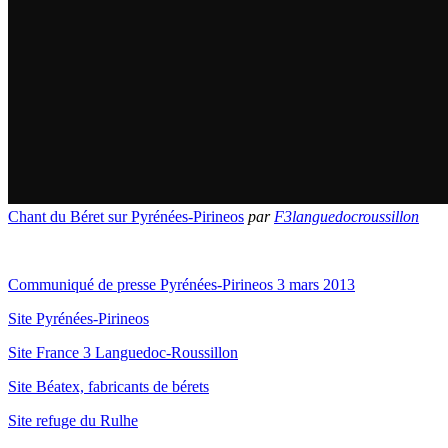
Chant du Béret sur Pyrénées-Pirineos
par
F3languedocroussillon
Communiqué de presse Pyrénées-Pirineos 3 mars 2013
Site Pyrénées-Pirineos
Site France 3 Languedoc-Roussillon
Site Béatex, fabricants de bérets
Site refuge du Rulhe