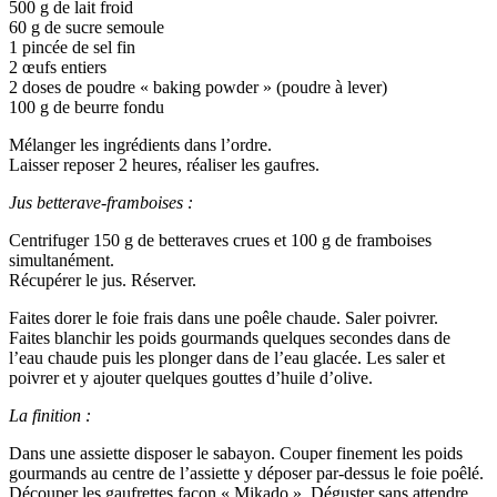
500 g de lait froid
60 g de sucre semoule
1 pincée de sel fin
2 œufs entiers
2 doses de poudre « baking powder » (poudre à lever)
100 g de beurre fondu
Mélanger les ingrédients dans l’ordre.
Laisser reposer 2 heures, réaliser les gaufres.
Jus betterave-framboises :
Centrifuger 150 g de betteraves crues et 100 g de framboises
simultanément.
Récupérer le jus. Réserver.
Faites dorer le foie frais dans une poêle chaude. Saler poivrer.
Faites blanchir les poids gourmands quelques secondes dans de
l’eau chaude puis les plonger dans de l’eau glacée. Les saler et
poivrer et y ajouter quelques gouttes d’huile d’olive.
La finition :
Dans une assiette disposer le sabayon. Couper finement les poids
gourmands au centre de l’assiette y déposer par-dessus le foie poêlé.
Découper les gaufrettes façon « Mikado ». Déguster sans attendre…