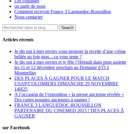
Les coulisses
on parle de nous
Comment recevoir France 3 Languedoc-Roussillon
Nous contacter
Articles récents
Je dis oui à mes envies vous propose la recette d’une crème
brûlée au foie gras…ça vous tente ?
Je dis oui à mes envies et je fête l’Hérault dans mon assiette
les 11 et 12 décembre prochain au Domaine d’Ô à
Montpellier
DES PLACES À GAGNER POUR LE MATCH
USAP/COLOMIERS DIMANCHE 29 NOVEMBRE
14H25
A l’occasion de l’exposition « la presse ancienne révélée »
Des cartes postales anciennes à gagner !
FRANCE 3 LANGUEDOC-ROUSSILLON
PARTENAIRE DU CINEMED 2015 ! DES PLACES À
GAGNER
sur Facebook