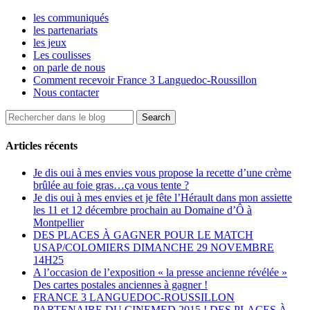
les communiqués
les partenariats
les jeux
Les coulisses
on parle de nous
Comment recevoir France 3 Languedoc-Roussillon
Nous contacter
Articles récents
Je dis oui à mes envies vous propose la recette d’une crème
brûlée au foie gras…ça vous tente ?
Je dis oui à mes envies et je fête l’Hérault dans mon assiette
les 11 et 12 décembre prochain au Domaine d’Ô à
Montpellier
DES PLACES À GAGNER POUR LE MATCH
USAP/COLOMIERS DIMANCHE 29 NOVEMBRE
14H25
A l’occasion de l’exposition « la presse ancienne révélée »
Des cartes postales anciennes à gagner !
FRANCE 3 LANGUEDOC-ROUSSILLON
PARTENAIRE DU CINEMED 2015 ! DES PLACES À