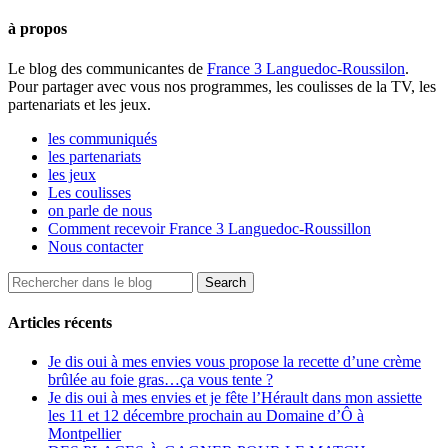
à propos
Le blog des communicantes de
France 3 Languedoc-Roussilon
.
Pour partager avec vous nos programmes, les coulisses de la TV, les
partenariats et les jeux.
les communiqués
les partenariats
les jeux
Les coulisses
on parle de nous
Comment recevoir France 3 Languedoc-Roussillon
Nous contacter
Articles récents
Je dis oui à mes envies vous propose la recette d’une crème
brûlée au foie gras…ça vous tente ?
Je dis oui à mes envies et je fête l’Hérault dans mon assiette
les 11 et 12 décembre prochain au Domaine d’Ô à
Montpellier