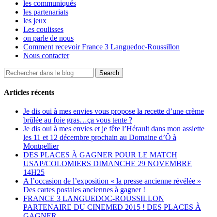
les communiqués
les partenariats
les jeux
Les coulisses
on parle de nous
Comment recevoir France 3 Languedoc-Roussillon
Nous contacter
Articles récents
Je dis oui à mes envies vous propose la recette d’une crème
brûlée au foie gras…ça vous tente ?
Je dis oui à mes envies et je fête l’Hérault dans mon assiette
les 11 et 12 décembre prochain au Domaine d’Ô à
Montpellier
DES PLACES À GAGNER POUR LE MATCH
USAP/COLOMIERS DIMANCHE 29 NOVEMBRE
14H25
A l’occasion de l’exposition « la presse ancienne révélée »
Des cartes postales anciennes à gagner !
FRANCE 3 LANGUEDOC-ROUSSILLON
PARTENAIRE DU CINEMED 2015 ! DES PLACES À
GAGNER