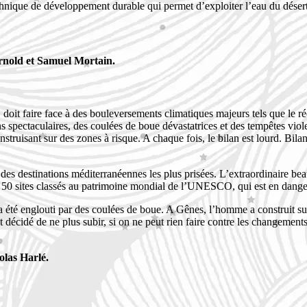
hnique de développement durable qui permet d’exploiter l’eau du désert 
rnold et Samuel Mortain.
 doit faire face à des bouleversements climatiques majeurs tels que le 
ions spectaculaires, des coulées de boue dévastatrices et des tempêtes vi
truisant sur des zones à risque. A chaque fois, le bilan est lourd. Bila
destinations méditerranéennes les plus prisées. L’extraordinaire beauté 
de 50 sites classés au patrimoine mondial de l’UNESCO, qui est en dange
 été englouti par des coulées de boue. A Gênes, l’homme a construit sur le
 décidé de ne plus subir, si on ne peut rien faire contre les changement
olas Harlé.