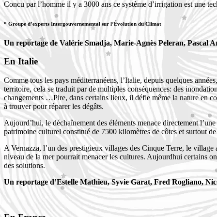
Concu par l’homme il y a 3000 ans ce système d’irrigation est une tec
*
Groupe d’experts Intergouvernemental sur l’
Évolution du Climat
Un reportage de Valérie Smadja, Marie-Agnès Peleran, Pascal A
En Italie
Comme tous les pays méditerranéens, l’Italie, depuis quelques années,
territoire, cela se traduit par de multiples conséquences: des inondat
changements …Pire, dans certains lieux, il défie même la nature en cons
à trouver pour réparer les dégâts.
Aujourd’hui, le déchaînement des éléments menace directement l’une des 
patrimoine culturel constitué de 7500 kilomètres de côtes et surtout 
A Vernazza, l’un des prestigieux villages des Cinque Terre, le village a
niveau de la mer pourrait menacer les cultures. Aujourdhui certains ont
des solutions.
Un reportage d’Estelle Mathieu, Syvie Garat, Fred Rogliano, Nic