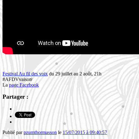
Festival Au fil des voix
du 29 juillet au 2 août, 21h
#AFDVvaison
La
page Facebook
Partager :
Publié par
pzumthormasson
le
15/07/2015 à 09:40:57