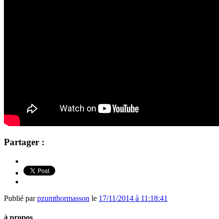
Partager :
Publié par
pzumthormasson
le
17/11/2014 à 11:18:41
à propos