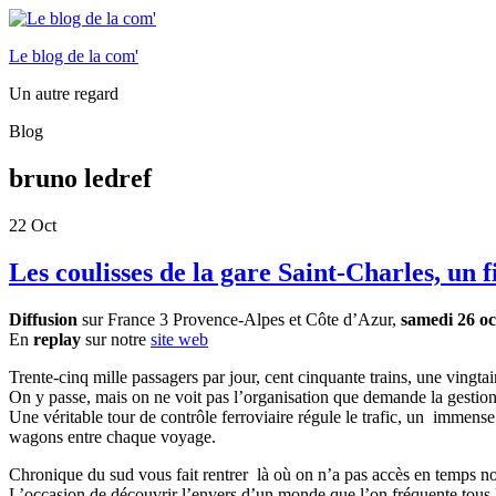
Le blog de la com'
Un autre regard
Blog
bruno ledref
22
Oct
Les coulisses de la gare Saint-Charles, un
Diffusion
sur France 3 Provence-Alpes et Côte d’Azur,
samedi 26 oc
En
replay
sur notre
site web
Trente-cinq mille passagers par jour, cent cinquante trains, une vingta
On y passe, mais on ne voit pas l’organisation que demande la gestion 
Une véritable tour de contrôle ferroviaire régule le trafic, un immense
wagons entre chaque voyage.
Chronique du sud vous fait rentrer là où on n’a pas accès en temps n
L’occasion de découvrir l’envers d’un monde que l’on fréquente tous l