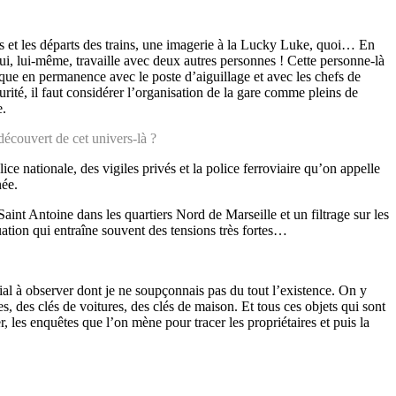
ées et les départs des trains, une imagerie à la Lucky Luke, quoi… En
qui, lui-même, travaille avec deux autres personnes ! Cette personne-là
ique en permanence avec le poste d’aiguillage et avec les chefs de
urité, il faut considérer l’organisation de la gare comme pleins de
e.
découvert de cet univers-là ?
ce nationale, des vigiles privés et la police ferroviaire qu’on appelle
née.
Saint Antoine dans les quartiers Nord de Marseille et un filtrage sur les
uation qui entraîne souvent des tensions très fortes…
nial à observer dont je ne soupçonnais pas du tout l’existence. On y
s, des clés de voitures, des clés de maison. Et tous ces objets qui sont
, les enquêtes que l’on mène pour tracer les propriétaires et puis la