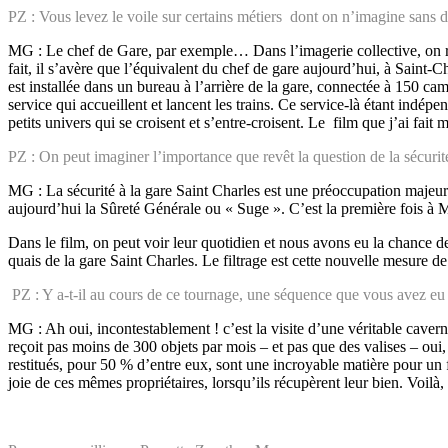
PZ : Vous levez le voile sur certains métiers dont on n’imagine sans d
MG : Le chef de Gare, par exemple… Dans l’imagerie collective, on retie
fait, il s’avère que l’équivalent du chef de gare aujourd’hui, à Saint-
est installée dans un bureau à l’arrière de la gare, connectée à 150 c
service qui accueillent et lancent les trains. Ce service-là étant indép
petits univers qui se croisent et s’entre-croisent. Le film que j’ai fait m
PZ : On peut imaginer l’importance que revêt la question de la sécurit
MG : La sécurité à la gare Saint Charles est une préoccupation majeure. 
aujourd’hui la Sûreté Générale ou « Suge ». C’est la première fois à M
Dans le film, on peut voir leur quotidien et nous avons eu la chance de 
quais de la gare Saint Charles. Le filtrage est cette nouvelle mesure d
PZ : Y a-t-il au cours de ce tournage, une séquence que vous avez eu p
MG : Ah oui, incontestablement ! c’est la visite d’une véritable cavern
reçoit pas moins de 300 objets par mois – et pas que des valises – oui, 
restitués, pour 50 % d’entre eux, sont une incroyable matière pour un f
joie de ces mêmes propriétaires, lorsqu’ils récupèrent leur bien. Voilà, 