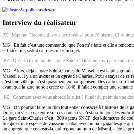
Interview du réalisateur
PZ : Maxime Giacometti, vous avez réalisé pour l’émission Chronique
MG : En fait c’est une commande que l’on m’a faite et elle a rencontr
et l’idée m’a séduit car c’est un vrai sujet.
PZ : Qu’est-ce qui fait de la gare Saint-Charles un cas à part entière
MG : Alors, déjà la gare Saint-Charles de Marseille est la plus grande g
Marseille. Il y a un
avant
et un
après
St-Charles. Pour essayer de se r
c’est une ville qui s’est quasiment embourgeoisée. Des cadres sup’ ont
avant que la gare ne soit créée en 1848, il fallait compter une semaine 
PZ : Comment avez-vous abordé le sujet ? Plutôt du point de vue des u
MG : On pourrait faire un film tout entier consacré à l’histoire de la ga
Donc, on s’est concentré sur ces coulisses, c’est-à-dire tous les endroit
La gare Saint-Charles c’est : 300 agents SNCF, des kilomètres de couloir
Imaginez une espèce de vaisseau spatial avec un mur gigantesque qui pe
on apprend que ce poste-là, qui répond au nom de Mistral, a été le pro