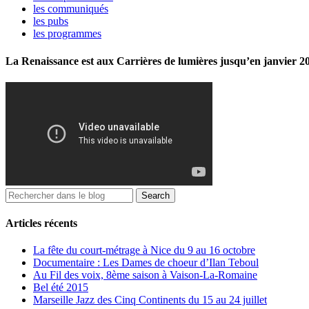
les communiqués
les pubs
les programmes
La Renaissance est aux Carrières de lumières jusqu’en janvier 2
Articles récents
La fête du court-métrage à Nice du 9 au 16 octobre
Documentaire : Les Dames de choeur d’Ilan Teboul
Au Fil des voix, 8ème saison à Vaison-La-Romaine
Bel été 2015
Marseille Jazz des Cinq Continents du 15 au 24 juillet