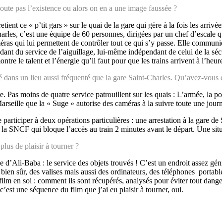
oute pas l’existence ou alors on en a une image faussée ?
nt ce « p’tit gars » sur le quai de la gare qui gère à la fois les arriv
Charles, c’est une équipe de 60 personnes, dirigées par un chef d’escale 
améras qui lui permettent de contrôler tout ce qui s’y passe. Elle commun
endant du service de l’aiguillage, lui-même indépendant de celui de la séc
ontre le talent et l’énergie qu’il faut pour que les trains arrivent à l’heur
é dans un lieu aussi fréquenté que la gare Saint-Charles. Qu’avez-vous 
Pas moins de quatre service patrouillent sur les quais : L’armée, la poli
arseille que la « Suge » autorise des caméras à la suivre toute une jour
participer à deux opérations particulières : une arrestation à la gare de 
e la SNCF qui bloque l’accès au train 2 minutes avant le départ. Une sit
lus de plaisir à tourner ?
e d’Ali-Baba : le service des objets trouvés ! C’est un endroit assez gé
bien sûr, des valises mais aussi des ordinateurs, des téléphones portable
ilm en soi : comment ils sont récupérés, analysés pour éviter tout danger
c’est une séquence du film que j’ai eu plaisir à tourner, oui.