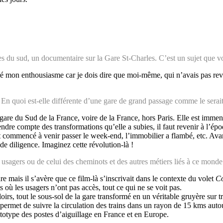
s du sud, un documentaire sur la Gare St-Charles. C’est un sujet que
é mon enthousiasme car je dois dire que moi-même, qui n’avais pas revu l
 ? En quoi est-elle différente d’une gare de grand passage comme le sera
are du Sud de la France, voire de la France, hors Paris. Elle est immense,
endre compte des transformations qu’elle a subies, il faut revenir à l’
 commencé à venir passer le week-end, l’immobilier a flambé, etc. Avant 
de diligence. Imaginez cette révolution-là !
sagers ou de celui des cheminots et des autres métiers liés à ce monde 
re mais il s’avère que ce film-là s’inscrivait dans le contexte du volet
Co
s où les usagers n’ont pas accès, tout ce qui ne se voit pas.
s, tout le sous-sol de la gare transformé en un véritable gruyère sur tro
rmet de suivre la circulation des trains dans un rayon de 15 kms autour
totype des postes d’aiguillage en France et en Europe.