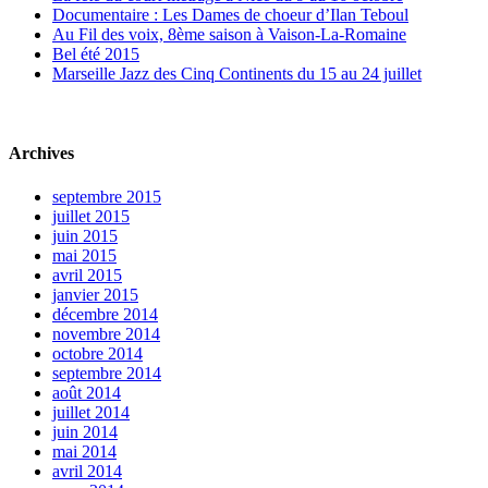
Documentaire : Les Dames de choeur d’Ilan Teboul
Au Fil des voix, 8ème saison à Vaison-La-Romaine
Bel été 2015
Marseille Jazz des Cinq Continents du 15 au 24 juillet
Archives
septembre 2015
juillet 2015
juin 2015
mai 2015
avril 2015
janvier 2015
décembre 2014
novembre 2014
octobre 2014
septembre 2014
août 2014
juillet 2014
juin 2014
mai 2014
avril 2014