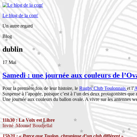
Le blog de la com'
Un autre regard
Blog
dublin
17
Mai
Samedi : une journée aux couleurs de l’Ov
Pour la première fois de leur histoire, le
Rugby Club Toulonnais
et l’
A
Suspense à l’apogée, puisque c’est à l’un des deux protagonistes que 
Une journée aux couleurs du ballon ovale. A vivre sur les antennes
11h30 : La Voix est Libre
Invité :
Mourad Boudjellal
15h20
:
«
Parce que Toulon, chronique d’un club différent »