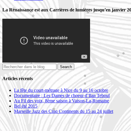
La Renaissance est aux Carrières de lumières jusqu’en janvier 2
Articles récents
La fête du court-métrage à Nice du 9 au 16 octobre
Documentaire : Les Dames de choeur d’Ilan Teboul
Au Fil des voix, 8ème saison à Vaison-La-Romaine
Bel été 2015
Marseille Jazz des Cinq Continents du 15 au 24 juillet