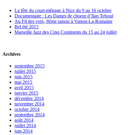
La fête du court-métrage à Nice du 9 au 16 octobre
Documentaire : Les Dames de choeur d’Ilan Teboul
Au Fil des voix, 8ème saison à Vaison-La-Romaine
Bel été 2015
Marseille Jazz des Cinq Continents du 15 au 24 juillet
Archives
septembre 2015
juillet 2015
juin 2015
mai 2015
avril 2015
janvier 2015
décembre 2014
novembre 2014
octobre 2014
septembre 2014
août 2014
juillet 2014
juin 2014