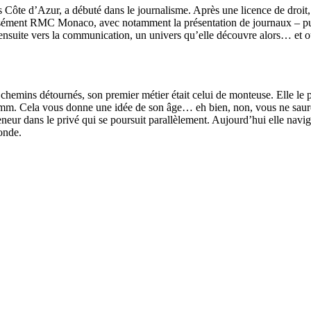
ôte d’Azur, a débuté dans le journalisme. Après une licence de droit,
cisément RMC Monaco, avec notamment la présentation de journaux – puis 
ensuite vers la communication, un univers qu’elle découvre alors… et où
chemins détournés, son premier métier était celui de monteuse. Elle le p
5mm. Cela vous donne une idée de son âge… eh bien, non, vous ne saurez r
r dans le privé qui se poursuit parallèlement. Aujourd’hui elle navigue 
onde.