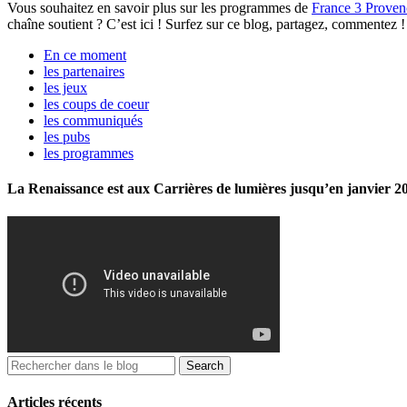
Vous souhaitez en savoir plus sur les programmes de
France 3 Proven
chaîne soutient ? C’est ici ! Surfez sur ce blog, partagez, commentez
En ce moment
les partenaires
les jeux
les coups de coeur
les communiqués
les pubs
les programmes
La Renaissance est aux Carrières de lumières jusqu’en janvier 2
Articles récents