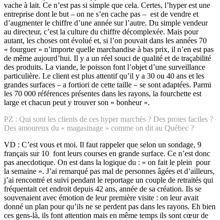
vache à lait. Ce n’est pas si simple que cela. Certes, l’hyper est une
entreprise dont le but – on ne s’en cache pas – est de vendre et
d’augmenter le chiffre d’une année sur l’autre. Du simple vendeur
au directeur, c’est la culture du chiffre décomplexée. Mais pour
autant, les choses ont évolué et, si l’on pouvait dans les années 70
« fourguer » n’importe quelle marchandise à bas prix, il n’en est pas
de même aujourd’hui. Il y a un réel souci de qualité et de traçabilité
des produits. La viande, le poisson font l’objet d’une surveillance
particulière. Le client est plus attentif qu’il y a 30 ou 40 ans et les
grandes surfaces – a fortiori de cette taille – se sont adaptées. Parmi
les 70 000 références présentes dans les rayons, la fourchette est
large et chacun peut y trouver son « bonheur ».
PZ : Qui sont les clients de ces hyper marchés ? Des proies faciles ?
Des amoureux du « magasinage » comme on dit au Québec ?
VD : C’est vous et moi. Il faut rappeler que selon un sondage, 9
français sur 10 font leurs courses en grande surface. Ce n’est donc
pas anecdotique. On est dans la logique du : « on fait le plein pour
la semaine ». J’ai remarqué pas mal de personnes âgées et d’ailleurs,
j’ai rencontré et suivi pendant le reportage un couple de retraités qui
fréquentait cet endroit depuis 42 ans, année de sa création. Ils se
souvenaient avec émotion de leur première visite : on leur avait
donné un plan pour qu’ils ne se perdent pas dans les rayons. Eh bien
ces gens-là, ils font attention mais en même temps ils sont cœur de