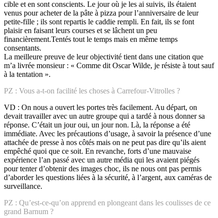
cible et en sont conscients. Le jour où je les ai suivis, ils étaient
venus pour acheter de la pâte à pizza pour l’anniversaire de leur
petite-fille ; ils sont repartis le caddie rempli. En fait, ils se font
plaisir en faisant leurs courses et se lâchent un peu
financièrement.Tentés tout le temps mais en même temps
consentants.
La meilleure preuve de leur objectivité tient dans une citation que
m’a livrée monsieur : « Comme dit Oscar Wilde, je résiste à tout sauf
à la tentation ».
PZ : Vous a-t-on facilité les choses à Carrefour-Vitrolles ?
VD : On nous a ouvert les portes très facilement. Au départ, on
devait travailler avec un autre groupe qui a tardé à nous donner sa
réponse. C’était un jour oui, un jour non. Là, la réponse a été
immédiate. Avec les précautions d’usage, à savoir la présence d’une
attachée de presse à nos côtés mais on ne peut pas dire qu’ils aient
empêché quoi que ce soit. En revanche, forts d’une mauvaise
expérience l’an passé avec un autre média qui les avaient piégés
pour tenter d’obtenir des images choc, ils ne nous ont pas permis
d’aborder les questions liées à la sécurité, à l’argent, aux caméras de
surveillance.
PZ : Qu’est-ce-qu’on apprend en plongeant dans les coulisses de ce
grand Barnum ?