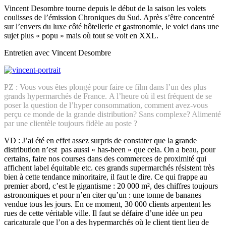
Vincent Desombre tourne depuis le début de la saison les volets
coulisses de l’émission Chroniques du Sud. Après s’être concentré
sur l’envers du luxe côté hôtellerie et gastronomie, le voici dans une
sujet plus « popu » mais où tout se voit en XXL.
Entretien avec Vincent Desombre
PZ : Vous vous êtes plongé pour faire ce film dans l’un des plus
grands hypermarchés de France.
A l’heure où il est fréquent de se
poser la question de l’hyper consommation, comment avez-vous
perçu ce monde de la grande distribution? Sans complexe? Alimenté
par une clientèle toujours fidèle au poste ?
VD : J’ai été en effet assez surpris de constater que la grande
distribution n’est pas aussi « has-been » que cela. On a beau, pour
certains, faire nos courses dans des commerces de proximité qui
affichent label équitable etc. ces grands supermarchés résistent très
bien à cette tendance minoritaire, il faut le dire. Ce qui frappe au
premier abord, c’est le gigantisme : 20 000 m², des chiffres toujours
astronomiques et pour n’en citer qu’un : une tonne de bananes
vendue tous les jours. En ce moment, 30 000 clients arpentent les
rues de cette véritable ville. Il faut se défaire d’une idée un peu
caricaturale que l’on a des hypermarchés où le client tient lieu de