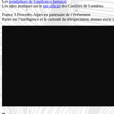
Les
installations de Gianfranco Iannuzzi
Les infos pratiques sur le
site officiel
des Carrières de Lumières
France 3 Provence-Alpes est partenaire de l’événement
Parier sur l’intelligence et la curiosité du téléspectateur, donner env