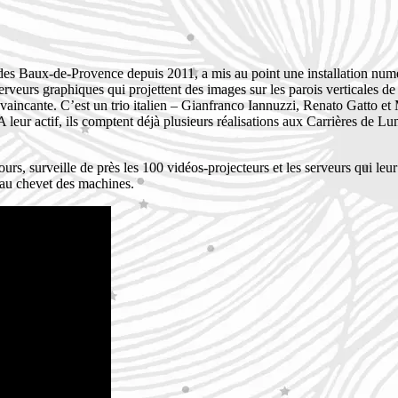
s des Baux-de-Provence depuis 2011, a mis au point une installation num
serveurs graphiques qui projettent des images sur les parois verticales de l
convaincante. C’est un trio italien – Gianfranco Iannuzzi, Renato Gatto et
eur actif, ils comptent déjà plusieurs réalisations aux Carrières de L
jours, surveille de près les 100 vidéos-projecteurs et les serveurs qui le
au chevet des machines.