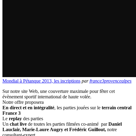
Mondial à Pétanque 2013, les incriptions
par
france3provencealpes
Sur notre site Web, une couverture maximale pour fêter cet
évènement sportif international de haute volée.
Notre offre proposera
En direct et en intégralité
, les parties jouées sur le
terrain central
France 3
Le
replay
des parties
Un
chat live
de toutes les parties filmées co-animé par
Daniel
Lauclair, Marie-Laure Augry et Frédéric Guillout,
notre
consultant-expert.