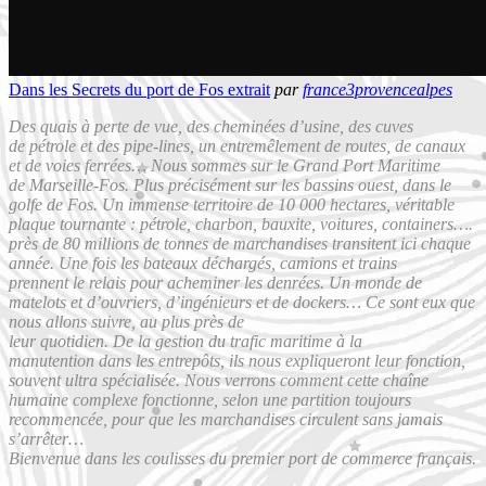
Dans les Secrets du port de Fos extrait
par
france3provencealpes
Des quais à perte de vue, des cheminées d’usine, des cuves
de pétrole et des pipe-lines, un entremêlement de routes, de canaux
et de voies ferrées… Nous sommes sur le Grand Port Maritime
de Marseille-Fos. Plus précisément sur les bassins ouest, dans le
golfe de Fos. Un immense territoire de 10 000 hectares, véritable
plaque tournante : pétrole, charbon, bauxite, voitures, containers….
près de 80 millions de tonnes de marchandises transitent ici chaque
année. Une fois les bateaux déchargés, camions et trains
prennent le relais pour acheminer les denrées. Un monde de
matelots et d’ouvriers, d’ingénieurs et de dockers… Ce sont eux que
nous allons suivre, au plus près de
leur quotidien. De la gestion du trafic maritime à la
manutention dans les entrepôts, ils nous expliqueront leur fonction,
souvent ultra spécialisée. Nous verrons comment cette chaîne
humaine complexe fonctionne, selon une partition toujours
recommencée, pour que les marchandises circulent sans jamais
s’arrêter…
Bienvenue dans les coulisses du premier port de commerce français.