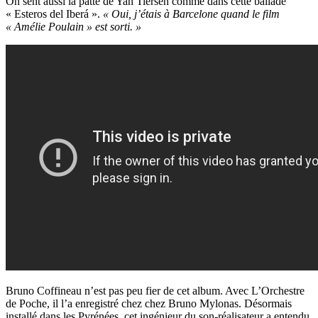
On sent aussi la patte de Yan Tiersen comme dans cette ballade
«
Esteros del Iberá »
.
« Oui, j’étais à Barcelone quand le film
« Amélie Poulain » est sorti. »
Bruno Coffineau n’est pas peu fier de cet album. Avec L’Orchestre
de Poche, il l’a enregistré chez chez Bruno Mylonas. Désormais
installé dans les Pyrénées, cet ingénieur du son-réalisateur a entendu