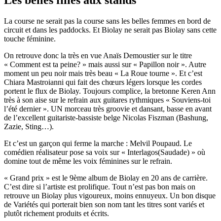
Les belles filles aux stands
La course ne serait pas la course sans les belles femmes en bord de
circuit et dans les paddocks. Et Biolay ne serait pas Biolay sans cette
touche féminine.
On retrouve donc la très en vue Anaïs Demoustier sur le titre
« Comment est ta peine? » mais aussi sur « Papillon noir ». Autre
moment un peu noir mais très beau « La Roue tourne ». Et c’est
Chiara Mastroianni qui fait des chœurs légers lorsque les cordes
portent le flux de Biolay. Toujours complice, la bretonne Keren Ann
très à son aise sur le refrain aux guitares rythmiques « Souviens-toi
l’été dernier ». UN morceau très groovie et dansant, basse en avant
de l’excellent guitariste-bassiste belge Nicolas Fiszman (Bashung,
Zazie, Sting…).
Et c’est un garçon qui ferme la marche : Melvil Poupaud. Le
comédien réalisateur pose sa voix sur « Interlagos(Saudade) » où
domine tout de même les voix féminines sur le refrain.
« Grand prix » est le 9ème album de Biolay en 20 ans de carrière.
C’est dire si l’artiste est prolifique. Tout n’est pas bon mais on
retrouve un Biolay plus vigoureux, moins ennuyeux. Un bon disque
de Variétés qui porterait bien son nom tant les titres sont variés et
plutôt richement produits et écrits.