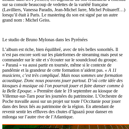
sur sa console beaucoup de vedettes de la variété française
(Lavilliers, Vanessa Paradis, Jean-Michel Jarre, Michel Polnareff…)
lorsqu’il était à Paris. Le mastering du son est signé par un autre
grand nom : Michel Geiss.
Le studio de Bruno Mylonas dans les Pyrénées
L’album est riche, bien équilibré, avec de très belles sonorités. Il
n’est pas encore sorti sur les plateformes de streaming mais peut se
commander sur le site et s’écouter sur le soundcloud du groupe.
« Paran
á »
va aussi partir en tournée, même si le contexte de
pandémie et la grandeur de cette formation n’aident pas.
« A 11
musiciens, c’est très compliqué. Mais nous sommes une formation
acoustique. Donc nous pouvons jouer partout. D’où cette idée des
kiosques à musique où l’on pourrait jouer et faire danser comme à
la Belle Epoque. »
Première date le 19 septembre au kiosque de
Villemur-sur-Tarn pour les journées du patrimoine. L’Orchestre de
Poche travaille aussi sur un projet sur toute l’Occitanie pour jouer
dans des lieux liés au patrimoine de la région. En attendant de
revenir sentir les effluves des chutes
d’Iguazú
pour danser en
milonga sur l’autre rive de l’Atlantique.