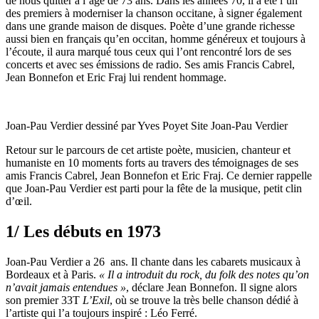
de nous quitter à l’âge de 73 ans. Dans les années 70, il a été l’un
des premiers à moderniser la chanson occitane, à signer également
dans une grande maison de disques. Poète d’une grande richesse
aussi bien en français qu’en occitan, homme généreux et toujours à
l’écoute, il aura marqué tous ceux qui l’ont rencontré lors de ses
concerts et avec ses émissions de radio. Ses amis Francis Cabrel,
Jean Bonnefon et Eric Fraj lui rendent hommage.
Joan-Pau Verdier dessiné par Yves Poyet Site Joan-Pau Verdier
Retour sur le parcours de cet artiste poète, musicien, chanteur et
humaniste en 10 moments forts au travers des témoignages de ses
amis Francis Cabrel, Jean Bonnefon et Eric Fraj. Ce dernier rappelle
que Joan-Pau Verdier est parti pour la fête de la musique, petit clin
d’œil.
1/ Les débuts en 1973
Joan-Pau Verdier a 26 ans. Il chante dans les cabarets musicaux à
Bordeaux et à Paris.
« Il a introduit du rock, du folk des notes qu’on
n’avait jamais entendues »
, déclare Jean Bonnefon. Il signe alors
son premier 33T
L’Exil
, où se trouve la très belle chanson dédié à
l’artiste qui l’a toujours inspiré : Léo Ferré
.