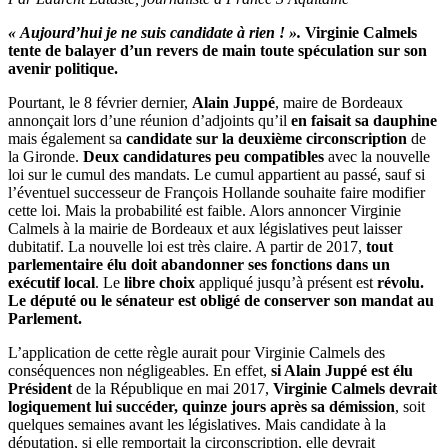
« Aujourd’hui je ne suis candidate à rien ! ».
Virginie Calmels
tente de balayer d’un revers de main toute spéculation sur son
avenir politique.
Pourtant, le 8 février dernier,
Alain Juppé
, maire de Bordeaux
annonçait lors d’une réunion d’adjoints qu’il
en faisait sa dauphine
mais également sa
candidate sur la deuxième circonscription
de
la Gironde.
Deux candidatures peu compatibles
avec la nouvelle
loi sur le cumul des mandats. Le cumul appartient au passé, sauf si
l’éventuel successeur de François Hollande souhaite faire modifier
cette loi. Mais la probabilité est faible. Alors annoncer Virginie
Calmels à la mairie de Bordeaux et aux législatives peut laisser
dubitatif. La nouvelle loi est très claire. A partir de 2017,
tout
parlementaire élu doit abandonner ses fonctions dans un
exécutif local
. Le
libre choix
appliqué jusqu’à présent est
révolu.
Le député ou le sénateur est obligé de conserver son mandat au
Parlement.
L’application de cette règle aurait pour Virginie Calmels des
conséquences non négligeables. En effet,
si Alain Juppé est élu
Président
de la République en mai 2017,
Virginie Calmels devrait
logiquement lui succéder, quinze jours après sa démission
, soit
quelques semaines avant les législatives. Mais candidate à la
députation, si elle remportait la circonscription, elle devrait