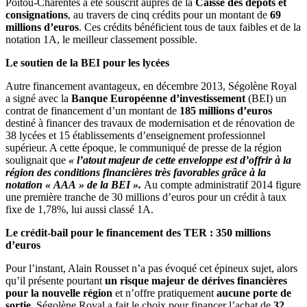
Poitou-Charentes a été souscrit auprès de la
Caisse des dépôts et
consignations
, au travers de cinq crédits pour un montant de
69
millions d’euros
. Ces crédits bénéficient tous de taux faibles et de la
notation 1A, le meilleur classement possible.
Le soutien de la BEI pour les lycées
Autre financement avantageux, en décembre 2013, Ségolène Royal
a signé avec la
Banque Européenne d’investissement
(BEI) un
contrat de financement d’un montant de
185 millions d’euros
destiné à financer des travaux de modernisation et de rénovation de
38 lycées et 15 établissements d’enseignement professionnel
supérieur. A cette époque, le communiqué de presse de la région
soulignait que
« l’atout majeur de cette enveloppe est d’offrir à la
région des conditions financières très favorables grâce à la
notation « AAA » de la BEI ».
Au compte administratif 2014 figure
une première tranche de 30 millions d’euros pour un crédit à taux
fixe de 1,78%, lui aussi classé 1A.
Le crédit-bail pour le financement des TER : 350 millions
d’euros
Pour l’instant, Alain Rousset n’a pas évoqué cet épineux sujet, alors
qu’il présente pourtant
un risque majeur de dérives financières
pour la nouvelle région
et n’offre pratiquement
aucune porte de
sortie
. Ségolène Royal a fait le choix pour financer l’achat de
32