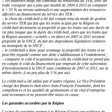
– ces matériels neufs ont contribué au renouveau du TER, avec un
trafic voyageur qui a plus que doublé de 2004 à 2015 (à comparer
à + 55 % au niveau national) et une augmentation des ressources
affectées au financement du service des TER ;
– le choix du crédit-bail a été fait compte tenu du mode de gestion
du service TER qui fait que les trains acquis par la Région en
crédit-bail deviennent sa propriété et que les trains ont une durée de
vie plus longue que la durée du crédit-bail, alors que les trains que
la Région auraient « achetés » en direct en 2007 et 2011 seraient
propriété de la SNCF, du fait des dispositions législatives relatives
au monopole de la SNCF ;
– le crédit-bail a donc pour avantage la propriété des trains et ne
peut être regardé comme une dette s’additionnant à l’endettement ;
– comparer le coût d’acquisition au coût du crédit-bail ne prend pas
en compte le coût du financement par emprunt de cette subvention
d’investissement à la SNCF (aux conditions de 2007 et 2011, sur la
même durée, à un peu plus de 3 % par an).
Le crédit-bail a été utilisé par d’autres régions.
Le Vice-Président
chargé des finances était alors Jean-François Fountaine, dont les
compétences et les qualités de gestionnaire et de chef d’entreprise
sont reconnues et ne peuvent être mises en cause.
Les garanties accordées par la Région
L’octroi de garanties permet à la Région d’avoir une politique de