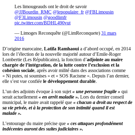
Les limougeauds ont le droit de savoir
@JJBourdin_RMC
@lepopulaire_fr
@FBLimousin
@F3Limousin
@goodlimfr
pic.twitter.com/BDHL490vut
— Limoges Reconquête (@LimReconquete)
31 mars
2016
D’origine marocaine,
Latifa Ramhaoui
a d’abord occupé, en 2014
lors de l’élection de la nouvelle majorité autour d’Emile-Roger
Lombertie (Les Républicains), la fonction d’
adjointe au maire
chargée de l’intégration, de la lutte contre l’exclusion et la
cohésion sociale
, après avoir milité dans des associations comme
« Ni putes, ni soumises » et « SOS Racisme ». Depuis l’an dernier,
elle s’est vue confiée
le développement durable
.
L’un des adjoints évoque à son sujet
« une personne fragile »
qui
serait actuellement
« en arrêt maladie ».
Lors du dernier conseil
municipal, le maire avait rappelé que
« chacun a droit au respect de
sa vie privée, et à la protection de son intimité quand il est
malade ».
L’entourage du maire précise que
« ces attaques profondément
indécentes auront des suites judiciaires ».