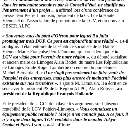
dans les prochaine semaines par le Conseil d’état, ne signifie pas
l’enterrement d’un projet »,
a affirmé lors d’une conférence de
presse Jean-Pierre Limousin, président de la CCI de la Haute-
Vienne et de l’association de promotion de la LGV, et du nouveau
CESER ALPC.
« Souvenez-vous du pont d’Oléron pour lequel il a fallu
promulguer trois DUP. Ce pont est aujourd’hui une réalité »,
a-t-il
souligné. Il était entouré de la sénatrice socialiste de la Haute-
Vienne, Marie-Françoise Perol-Dumont, qui considère que
« la
LGV est vitale pour l’avenir de notre région »,
du député socialiste
et ancien maire de Limoges Alain Rodet, du maire Les Républicains
de Limoges Emile-Roger Lombertie ou encore du porcelainier
Michel Bernardaud.
« Il ne s’agit pas seulement de faire venir de
l’emploi et des entreprises, mais plus encore de maintenir l’activité
existante sur nos territoires »,
a ajouté M. Limousin. Il a écrit en ce
sens avec le président PS de la Région ALPC, Alain Rousset,
au
président de la République François Hollande
.
Et le président de la CCI de balayer les arguments sur l’absence
rentabilité de la LGV Poitiers-Limoges.
« Vous connaissez un
équipement public rentable ? Moi je n’en connais pas. A ce jour, il
n’y a que deux lignes TGV rentables dans le monde: Tokyo-
Osaka et Paris-Lyon »,
a-t-il affirmé.