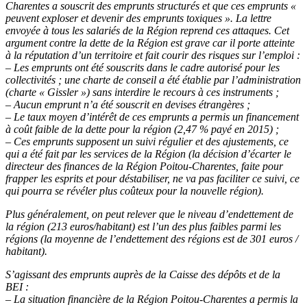
Charentes a souscrit des emprunts structurés et que ces emprunts «
peuvent exploser et devenir des emprunts toxiques ». La lettre
envoyée à tous les salariés de la Région reprend ces attaques.
Cet
argument contre la dette de la Région est grave car il porte atteinte
à la réputation d’un territoire et fait courir des risques sur l’emploi :
– Les emprunts ont été souscrits dans le cadre autorisé pour les
collectivités ; une charte de conseil a été établie par l’administration
(charte « Gissler ») sans interdire le recours à ces instruments ;
– Aucun emprunt n’a été souscrit en devises étrangères ;
– Le taux moyen d’intérêt de ces emprunts a permis un financement
à coût faible de la dette pour la région (2,47 % payé en 2015) ;
– Ces emprunts supposent un suivi régulier et des ajustements, ce
qui a été fait par les services de la Région (la décision d’écarter le
directeur des finances de la Région Poitou-Charentes, faite pour
frapper les esprits et pour déstabiliser, ne va pas faciliter ce suivi, ce
qui pourra se révéler plus coûteux pour la nouvelle région).
Plus généralement, on peut relever que le niveau d’endettement de
la région (213 euros/habitant) est l’un des plus faibles parmi les
régions (la moyenne de l’endettement des régions est de 301 euros /
habitant).
S’agissant des emprunts auprès de la Caisse des dépôts et de la
BEI :
– La situation financière de la Région Poitou-Charentes a permis la