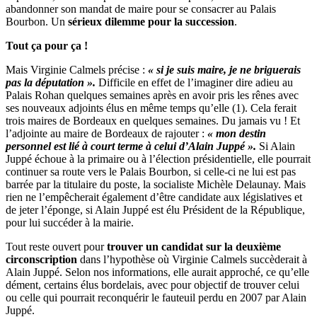
abandonner son mandat de maire pour se consacrer au Palais
Bourbon. Un
sérieux dilemme pour la succession
.
Tout ça pour ça !
Mais Virginie Calmels précise :
« si je suis maire, je ne briguerais
pas la députation ».
Difficile en effet de l’imaginer dire adieu au
Palais Rohan quelques semaines après en avoir pris les rênes avec
ses nouveaux adjoints élus en même temps qu’elle (1). Cela ferait
trois maires de Bordeaux en quelques semaines. Du jamais vu ! Et
l’adjointe au maire de Bordeaux de rajouter :
« mon destin
personnel est lié à court terme à celui d’Alain Juppé ».
Si Alain
Juppé échoue à la primaire ou à l’élection présidentielle, elle pourrait
continuer sa route vers le Palais Bourbon, si celle-ci ne lui est pas
barrée par la titulaire du poste, la socialiste Michèle Delaunay. Mais
rien ne l’empêcherait également d’être candidate aux législatives et
de jeter l’éponge, si Alain Juppé est élu Président de la République,
pour lui succéder à la mairie.
Tout reste ouvert pour
trouver un candidat sur la deuxième
circonscription
dans l’hypothèse où Virginie Calmels succèderait à
Alain Juppé. Selon nos informations, elle aurait approché, ce qu’elle
dément, certains élus bordelais, avec pour objectif de trouver celui
ou celle qui pourrait reconquérir le fauteuil perdu en 2007 par Alain
Juppé.