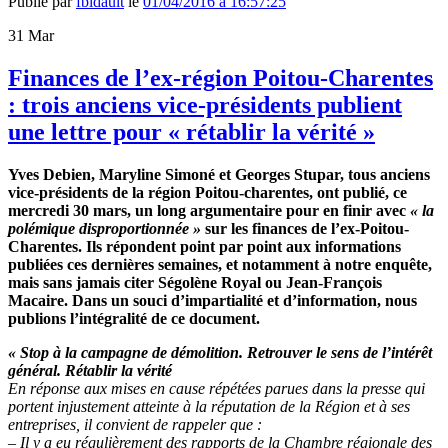
Publié par
fbidault
le
01/04/2016 à 16:57:25
31
Mar
Finances de l’ex-région Poitou-Charentes
: trois anciens vice-présidents publient
une lettre pour « rétablir la vérité »
Yves Debien, Maryline Simoné et Georges Stupar, tous anciens
vice-présidents de la région Poitou-charentes, ont publié, ce
mercredi 30 mars, un long argumentaire pour en finir avec
« la
polémique disproportionnée »
sur les finances de l’ex-Poitou-
Charentes. Ils répondent point par point aux informations
publiées ces dernières semaines, et notamment à notre enquête,
mais sans jamais citer Ségolène Royal ou Jean-François
Macaire. Dans un souci d’impartialité et d’information, nous
publions l’intégralité de ce document.
« Stop à la campagne de démolition.
Retrouver le sens de l’intérêt
général.
Rétablir la vérité
En réponse aux mises en cause répétées parues dans la presse qui
portent injustement atteinte à la réputation de la Région et à ses
entreprises, il convient de rappeler que :
– Il y a eu régulièrement des rapports de la Chambre régionale des