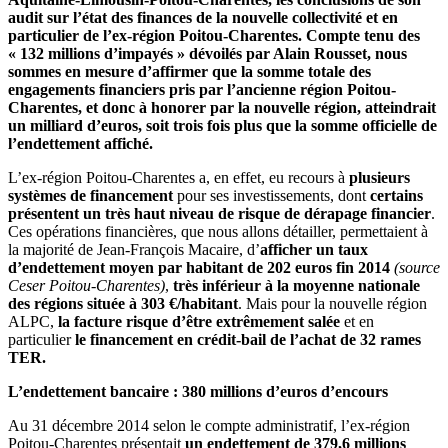
audit sur l’état des finances de la nouvelle collectivité et en
particulier de l’ex-région Poitou-Charentes. Compte tenu des
« 132 millions d’impayés » dévoilés par Alain Rousset, nous
sommes en mesure d’affirmer que la somme totale des
engagements financiers pris par l’ancienne région Poitou-
Charentes, et donc à honorer par la nouvelle région, atteindrait
un milliard d’euros, soit trois fois plus que la somme officielle de
l’endettement affiché.
L’ex-région Poitou-Charentes a, en effet, eu recours à
plusieurs
systèmes de financement
pour ses investissements, dont
certains
présentent un très haut niveau de risque de dérapage financier
.
Ces opérations financières, que nous allons détailler, permettaient à
la majorité de Jean-François Macaire, d’
afficher un taux
d’endettement moyen par habitant de 202 euros fin 2014
(source
Ceser Poitou-Charentes)
,
très inférieur à la moyenne nationale
des régions située à 303 €/habitant
. Mais pour la nouvelle région
ALPC,
la facture risque d’être extrêmement salée
et en
particulier
le financement en crédit-bail de l’achat de 32 rames
TER.
L’endettement bancaire : 380 millions d’euros d’encours
Au 31 décembre 2014 selon le compte administratif, l’ex-région
Poitou-Charentes présentait
un endettement de 379,6 millions