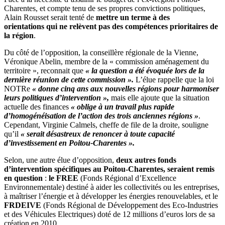
Charentes, et compte tenu de ses propres convictions politiques,
Alain Rousset serait tenté de
mettre un terme à des
orientations qui ne relèvent pas des compétences prioritaires de
la région
.
Du côté de l’opposition, la conseillère régionale de la Vienne,
Véronique Abelin, membre de la « commission aménagement du
territoire », reconnait que
« la question a été évoquée lors de la
dernière réunion de cette commission ».
L’élue rappelle que la loi
NOTRe
« donne cinq ans aux nouvelles régions pour harmoniser
leurs politiques d’intervention »,
mais elle ajoute que la situation
actuelle des finances
« oblige à un travail plus rapide
d’homogénéisation de l’action des trois anciennes régions »
.
Cependant, Virginie Calmels, cheffe de file de la droite, souligne
qu’il
« serait désastreux de renoncer à toute capacité
d’investissement en Poitou-Charentes ».
Selon, une autre élue d’opposition,
deux autres fonds
d’intervention spécifiques au Poitou-Charentes, seraient remis
en question
:
le FREE
(Fonds Régional d’Excellence
Environnementale) destiné à aider les collectivités ou les entreprises,
à maîtriser l’énergie et à développer les énergies renouvelables, et le
FRDEIVE
(Fonds Régional de Développement des Eco-Industries
et des Véhicules Electriques) doté de 12 millions d’euros lors de sa
création en 2010.