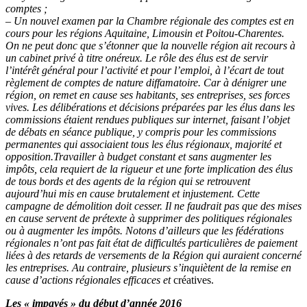
comptes ;
– Un nouvel examen par la Chambre régionale des comptes est en
cours pour les régions Aquitaine, Limousin et Poitou-Charentes.
On ne peut donc que s’étonner que la nouvelle région ait recours à
un cabinet privé à titre onéreux.
Le rôle des élus est de servir
l’intérêt général pour l’activité et pour l’emploi, à l’écart de tout
règlement de comptes de nature diffamatoire. Car à dénigrer une
région, on remet en cause ses habitants, ses entreprises, ses forces
vives.
Les délibérations et décisions préparées par les élus dans les
commissions étaient rendues publiques sur internet, faisant l’objet
de débats en séance publique, y compris pour les commissions
permanentes qui associaient tous les élus régionaux, majorité et
opposition.
Travailler à budget constant et sans augmenter les
impôts, cela requiert de la rigueur et une forte implication des élus
de tous bords et des agents de la région qui se retrouvent
aujourd’hui mis en cause brutalement et injustement. Cette
campagne de démolition doit cesser.
Il ne faudrait pas que des mises
en cause servent de prétexte à supprimer des politiques régionales
ou à augmenter les impôts. Notons d’ailleurs que les fédérations
régionales n’ont pas fait état de difficultés particulières de paiement
liées à des retards de versements de la Région qui auraient concerné
les entreprises. Au contraire, plusieurs s’inquiètent de la remise en
cause d’actions régionales efficaces et
créatives.
Les « impayés » du début d’année 2016