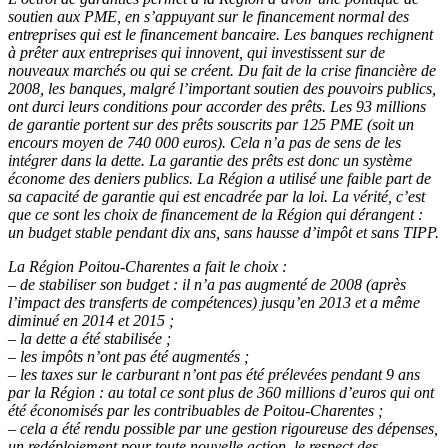
soutien aux PME, en s’appuyant sur le financement normal des
entreprises qui est le financement bancaire. Les banques rechignent
à prêter aux entreprises qui innovent, qui investissent sur de
nouveaux marchés ou qui se créent. Du fait de la crise financière de
2008, les banques, malgré l’important soutien des pouvoirs publics,
ont durci leurs conditions pour accorder des prêts.
Les 93 millions
de garantie portent sur des prêts souscrits par 125 PME (soit un
encours moyen de 740 000 euros). Cela n’a pas de sens de les
intégrer dans la dette.
La garantie des prêts est donc un système
économe des deniers publics.
La Région a utilisé une faible part de
sa capacité de garantie qui est encadrée
par la loi.
La vérité, c’est
que ce sont les choix de financement de la Région qui dérangent :
un budget stable pendant dix ans, sans hausse d’impôt et sans TIPP.
La Région Poitou-Charentes a fait le choix :
– de stabiliser son budget : il n’a pas augmenté de 2008 (après
l’impact des transferts de compétences) jusqu’en 2013 et a même
diminué en 2014 et 2015 ;
– la dette a été stabilisée ;
– les impôts n’ont pas été augmentés ;
– les taxes sur le carburant n’ont pas été prélevées pendant 9 ans
par la Région : au total ce sont plus de 360 millions d’euros qui ont
été économisés par les contribuables de Poitou-Charentes ;
– cela a été rendu possible par une gestion rigoureuse des dépenses,
un redéploiement pour toute nouvelle action, le respect des