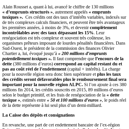
Alain Rousset a, quant à lui, avancé le chiffre de 130 millions
« d’emprunts structurés »
, autrement appelés
« emprunts
toxiques ».
Ces crédits ont des taux d’intérêts variables, indexés sur
de très complexes calculs financiers, et peuvent être très avantageux
les premières années, à moins de 3%, et devenir
complètement
incontrôlables avec des taux dépassant les 15%
. Leur
renégociation est très complexe et souvent très coûteuse, les
organismes prêteurs imposant de lourdes pénalités financières. Dans
Sud-Ouest, le président de la commission des finances Olivier
Chartier a, lui, évoqué jusqu’à
« 200 millions d’emprunts
potentiellement toxiques ».
Il faut comprendre que
l’encours de la
dette
(380 millions d’euros)
correspond au capital restant du et
pas au coût réel de l’endettement
(capital + intérêts). La charge
pour la nouvelle région sera donc bien supérieure et
plus les taux
des crédits seront défavorables plus le remboursement final sera
important pour la nouvelle région ALPC.
Si l’on ajoute à ces 380
millions fin 2014, les crédits souscrits en 2015, 89 millions d’euros
selon le budget primitif, et les frais de renégociation de la
« dette
toxique »
, estimés entre
« 50 et 100 millions d’euros »
, le poids réel
de la dette représente à lui seul plus d’un demi-milliard.
La Caisse des dépôts et consignations
En revanche, une part de cet endettement bancaire de l’ex-région