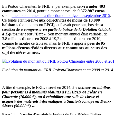
En Poitou-Charentes, le FRIL a, par exemple, servi à
aider 403
communes en 2014
, pour un montant total de
9.372.987 euros
,
selon
une note interne de la direction du budget de septembre 2015
.
Ce fonds était
réservé aux collectivités de moins de 10.000
habitants
(communes ou EPCI), et il avait pour but, lors de sa
création de
« compenser en partie la baisse de la Dotation Globale
d’Equipement par l’Etat ».
Son montant annuel était variable, de
3.8 millions d’euros en 2008 à 19,2 millions d’euros en 2010,
comme le montre ce tableau, mais le FRIL a apporté
près de 95
millions d’euros d’aides directes aux communes au cours des
sept dernières années.
Evolution du montant du FRIL Poitou-Charentes entre 2008 et 2014
A titre d’exemple, le FRIL a servi en 2014, à
« acheter un minibus
pour personnes à mobilités réduites à l’EHPAD de Fléac en
Charente (10.000 €), ou à réhabiliter une salle de classe et
acquérir des matériels informatiques à Sainte-Néomaye en Deux-
Sèvres (50.000 €) ».
Face à la nécessité d’assainir le budget de l’ex-Région Poitou-