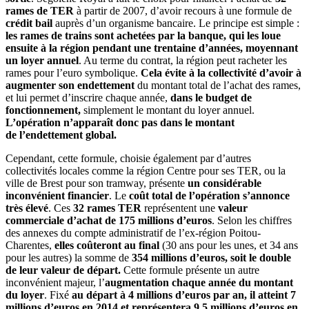
rames de TER
à partir de 2007, d’avoir recours à une formule de
crédit bail
auprès d’un organisme bancaire. Le principe est simple :
les rames de trains sont achetées par la banque, qui les loue
ensuite à la région pendant une trentaine d’années, moyennant
un loyer annuel
. Au terme du contrat, la région peut racheter les
rames pour l’euro symbolique.
Cela évite à la collectivité d’avoir à
augmenter son endettement
du montant total de l’achat des rames,
et lui permet d’inscrire chaque année,
dans le budget de
fonctionnement,
simplement le montant du loyer annuel.
L’opération n’apparaît donc pas dans le montant
de l’endettement global.
Cependant, cette formule, choisie également par d’autres
collectivités locales comme la région Centre pour ses TER, ou la
ville de Brest pour son tramway, présente
un considérable
inconvénient financier
. Le
coût total de l’opération s’annonce
très élevé
. Ces
32 rames TER
représentent une
valeur
commerciale d’achat de 175 millions d’euros
. Selon les chiffres
des annexes du compte administratif de l’ex-région Poitou-
Charentes,
elles coûteront au final
(30 ans pour les unes, et 34 ans
pour les autres) la somme de
354 millions d’euros, soit le double
de leur valeur de départ.
Cette formule présente un autre
inconvénient majeur, l’
augmentation chaque année du montant
du loyer
. Fixé
au départ à 4 millions d’euros par an, il atteint 7
millions d’euros en 2014 et représentera 9,5 millions d’euros en