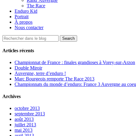
Rand’Auvergne
The Race
Enduro Kid
Portrait
À propos
Nous contacter
Articles récents
Championnat de France : finales grandioses à Vorey-sur-Arzon
Double Miroir
Auvergne, terre d’enduro !
Marc Bourgeois remporte The Race 2013
Championnats du monde d’enduro: France 3 Auvergne au coeur
Archives
octobre 2013
septembre 2013
août 2013
juillet 2013
mai 2013
avril 2013