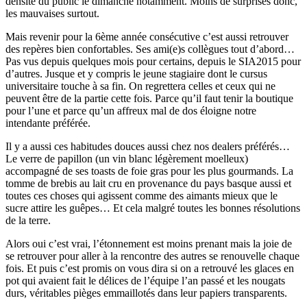
densité du public le dimanche notamment. Moins de surprises donc,
les mauvaises surtout.
Mais revenir pour la 6ème année consécutive c’est aussi retrouver
des repères bien confortables. Ses ami(e)s collègues tout d’abord…
Pas vus depuis quelques mois pour certains, depuis le SIA2015 pour
d’autres. Jusque et y compris le jeune stagiaire dont le cursus
universitaire touche à sa fin. On regrettera celles et ceux qui ne
peuvent être de la partie cette fois. Parce qu’il faut tenir la boutique
pour l’une et parce qu’un affreux mal de dos éloigne notre
intendante préférée.
Il y a aussi ces habitudes douces aussi chez nos dealers préférés…
Le verre de papillon (un vin blanc légèrement moelleux)
accompagné de ses toasts de foie gras pour les plus gourmands. La
tomme de brebis au lait cru en provenance du pays basque aussi et
toutes ces choses qui agissent comme des aimants mieux que le
sucre attire les guêpes… Et cela malgré toutes les bonnes résolutions
de la terre.
Alors oui c’est vrai, l’étonnement est moins prenant mais la joie de
se retrouver pour aller à la rencontre des autres se renouvelle chaque
fois. Et puis c’est promis on vous dira si on a retrouvé les glaces en
pot qui avaient fait le délices de l’équipe l’an passé et les nougats
durs, véritables pièges emmaillotés dans leur papiers transparents.