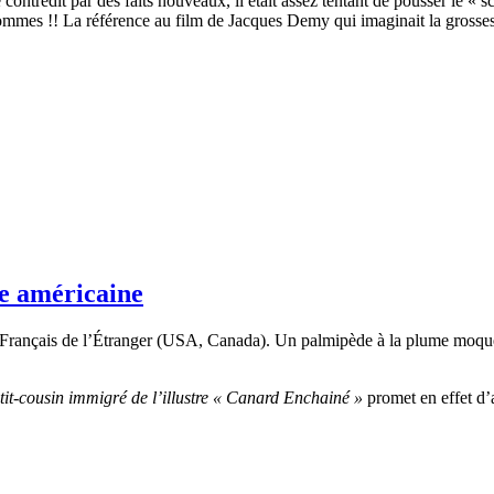
contredit par des faits nouveaux, il était assez tentant de pousser le « s
s hommes !! La référence au film de Jacques Demy qui imaginait la gros
ne américaine
des Français de l’Étranger (USA, Canada). Un palmipède à la plume moque
etit-cousin immigré de l’illustre « Canard Enchainé »
promet en effet d