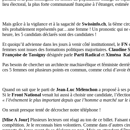
lieu électoral, la plus forte communauté française à l’étranger, estim
Mais grâce à la vigilance et à la sagacité de
Swissinfo.ch
, la 6ème cir
très probablement représentés par…une femme ! Un pronostic qui ne do
heure, les 5 candidats déclarés sont des candidates !
Et quoiqu’il advienne dans les jours à venir côté institutionnel, le
FN
e
femmes sont issues des formations politiques majoritaires.
Claudine 
Françoise de Tassigny
désignée parle
Parti Radical
et
Xiména Kai
Pas besoin de chercher un architecte machiavélique et féministe derriè
ces 5 femmes ont plusieurs points en commun, comme celui d’avoir ét
Quand on sait que le parti de
Jean-Luc Mélenchon
a proposé à ses p
Si le
Front National
venait lui aussi à choisir une candidate, l’électi
« l’événement le plus important depuis que l’homme a marché sur le l
On serait presque tenté de décrocher notre téléphone !
[Mise A Jour]
Plusieurs lecteurs ont réagi au ton de ce billet. Faisant
compétition. Je le reconnais bien volontiers. Comme dans d’autres circo