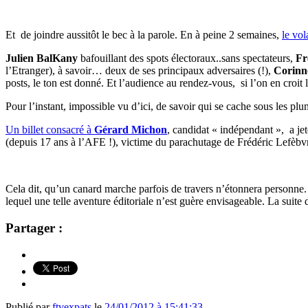
Et de joindre aussitôt le bec à la parole. En à peine 2 semaines,
le vol
Julien BalKany
bafouillant des spots électoraux..sans spectateurs,
Fr
l’Etranger), à savoir… deux de ses principaux adversaires (!),
Corinn
posts, le ton est donné. Et l’audience au rendez-vous, si l’on en croit
Pour l’instant, impossible vu d’ici, de savoir qui se cache sous les p
Un billet consacré à
Gérard Michon
, candidat « indépendant », a je
(depuis 17 ans à l’AFE !), victime du parachutage de Frédéric Lefèbv
Cela dit, qu’un canard marche parfois de travers n’étonnera personne.
lequel une telle aventure éditoriale n’est guère envisageable. La suite 
Partager :
Publié par
ftvexpats
le
24/01/2012 à 15:41:33