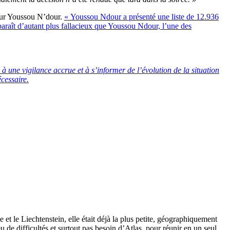
teur Youssou N’dour.
« Youssou Ndour a présenté une liste de 12.936
 paraît d’autant plus fallacieux que Youssou Ndour, l’une des
à une vigilance accrue et à s’informer de l’évolution de la situation
écessaire.
et le Liechtenstein, elle était déjà la plus petite, géographiquement
u de difficultés et surtout pas besoin d’Atlas, pour réunir en un seul