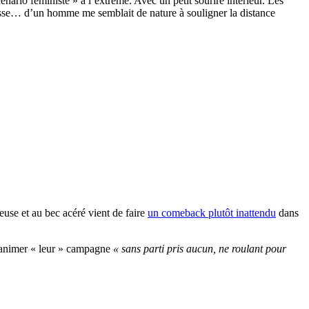
cénario féministe » à l’extrême. Avec un petit sourire intérieur. Les
sesse… d’un homme me semblait de nature à souligner la distance
use et au bec acéré vient de faire
un comeback plutôt inattendu
dans
’animer « leur » campagne
« sans parti pris aucun, ne roulant pour