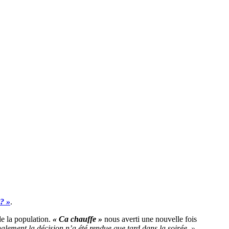
 ? »
.
e la population.
« Ca chauffe »
nous averti une nouvelle fois
nalement la décision n’a été rendue que tard dans la soirée. »