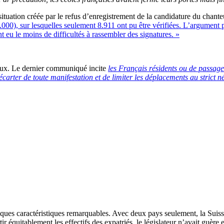
 situation créée par le refus d’enregistrement de la candidature du chan
0.000), sur lesquelles seulement 8.911 ont pu être vérifiées. L’argument
nt eu le moins de difficultés à rassembler des signatures. »
ieux. Le dernier communiqué incite
les Français résidents ou de passage 
écarter de toute manifestation et de limiter les déplacements au strict n
ques caractéristiques remarquables. Avec deux pays seulement, la Suisse 
 équitablement les effectifs des expatriés, le législateur n’avait guère e