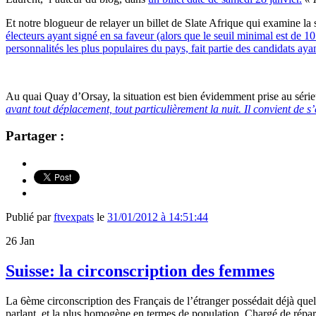
Et notre blogueur de relayer un billet de Slate Afrique qui examine la
électeurs ayant signé en sa faveur (alors que le seuil minimal est de 1
personnalités les plus populaires du pays, fait partie des candidats aya
Au quai Quay d’Orsay, la situation est bien évidemment prise au sér
avant tout déplacement, tout particulièrement la nuit. Il convient de s’
Partager :
Publié par
ftvexpats
le
31/01/2012 à 14:51:44
26
Jan
Suisse: la circonscription des femmes
La 6ème circonscription des Français de l’étranger possédait déjà quel
parlant, et la plus homogène en termes de population. Chargé de répartir