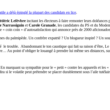
atile a déjà épinglé la plupart des candidats en lice
.
édéric Lefèvbre
incitant les électeurs à faire remonter leurs doléances
e Narrassiguin
et
Carole Granade
, les candidates du PS et du Mode
 le « coin coin » d’autosatisfaction qui annonce près de 2000 aficionado
lumes du palmipède. Un confrère expatrié ? Un blogueur inspiré ? Un sou
té le trouble. Abandonnant le ton caustique qui fait sa raison d’être, L
re… Au point d’obliger le louangé à prendre lui même ses distances, su
 En marquant sa sympathie pour le « petit » contre les appareils et les 
dira si le volatile peut prétendre se placer durablement sous l’aile tutéla