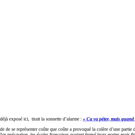
 déjà exposé ici, tirait la sonnette d’alarme :
« Ca va péter, mais quand
 de se représenter coûte que coûte a provoqué la colère d’une partie d
Par précaution, les écoles françaises avaient fermé leurs portes mais fi