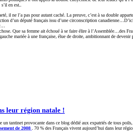
s’il en est..
é, il ne l’a pas pour autant caché. La preuve, c’est à sa double apparten
lection d’un député français issu d’une circonscription canadienne…D’i
er…
chose. Que sa femme ait échoué à se faire élire à l’Assemblée…des Fran
uche mariée à une française, élue de droite, ambitionnant de devenir p
s leur région natale !
e un tantinet provocante dans ce blog dédié aux expatriés de tous poils,
censement de 2008
. 70 % des Français vivent aujourd’hui dans leur régio