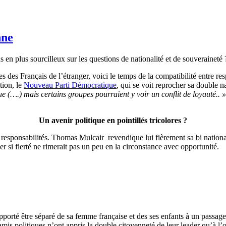
nne
en plus sourcilleux sur les questions de nationalité et de souveraineté 
ives des Français de l’étranger, voici le temps de la compatibilité entre re
tion, le
Nouveau Parti Démocratique
, qui se voit reprocher sa double 
que (….) mais certains groupes pourraient y voir un conflit de loyauté.. »
Un avenir politique en pointillés tricolores ?
s responsabilités. Thomas Mulcair revendique lui fièrement sa bi national
r si fierté ne rimerait pas un peu en la circonstance avec opportunité.
pporté être séparé de sa femme française et des ses enfants à un passage
is politiques n’ont appris la double citoyenneté de leur leader qu’à l