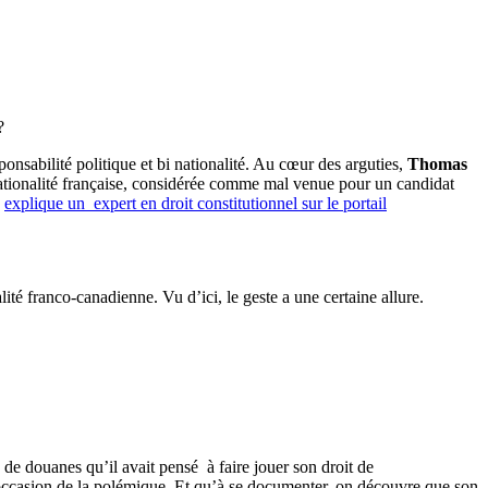
?
sponsabilité politique et bi nationalité. Au cœur des arguties,
Thomas
nationalité française, considérée comme mal venue pour un candidat
explique un expert en droit constitutionnel sur le portail
ité franco-canadienne. Vu d’ici, le geste a une certaine allure.
 de douanes qu’il avait pensé à faire jouer son droit de
’occasion de la polémique. Et qu’à se documenter, on découvre que son