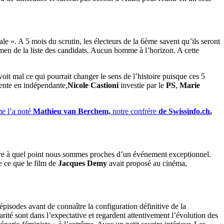
ale ». A 5 mois du scrutin, les électeurs de la 6ème savent qu’ils seront
men de la liste des candidats. Aucun homme à l’horizon. A cette
voit mal ce qui pourrait changer le sens de l’histoire puisque ces 5
sente en indépendante,
Nicole Castioni
investie par le
PS
,
Marie
 l’a noté
Mathieu van Berchem,
notre confrère
de
Swissinfo.ch
,
re à quel point nous sommes proches d’un événement exceptionnel.
ue ce que le film de
Jacques Demy
avait proposé au cinéma,
 épisodes avant de connaître la configuration définitive de la
arité sont dans l’expectative et regardent attentivement l’évolution des