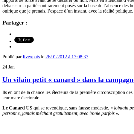
rapports de force avant de se déclarer ou non. Mais en attendant d’être 
débats sur la parité sont rarement posés sur la base de l’absence de
onirique que je prenais, l’espace d’un instant, avec la réalité politique.
Partager :
Publié par
ftvexpats
le
26/01/2012 à 17:08:37
24
Jan
Un vilain petit « canard » dans la campag
Ils en ont de la chance les électeurs de la première circonscription 
leur mare électorale.
Le Canard US
qui se revendique, sans fausse modestie, «
lointain p
personne, jamais méchant gratuitement, avec ironie parfois ».