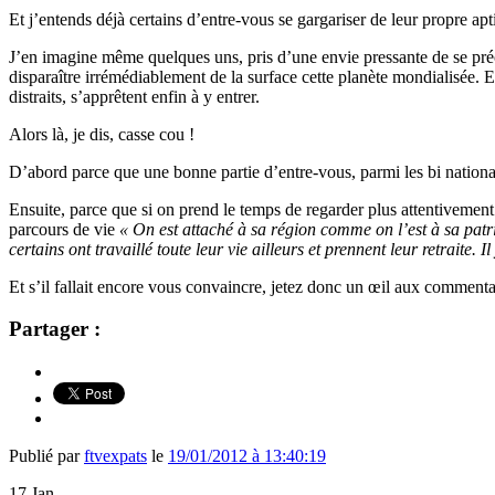
Et j’entends déjà certains d’entre-vous se gargariser de leur propre apt
J’en imagine même quelques uns, pris d’une envie pressante de se précip
disparaître irrémédiablement de la surface cette planète mondialisée. Et
distraits, s’apprêtent enfin à y entrer.
Alors là, je dis, casse cou !
D’abord parce que une bonne partie d’entre-vous, parmi les bi nationa
Ensuite, parce que si on prend le temps de regarder plus attentivement l
parcours de vie
« On est attaché à sa région comme on l’est à sa patr
certains ont travaillé toute leur vie ailleurs et prennent leur retraite.
Il
Et s’il fallait encore vous convaincre, jetez donc un œil aux commenta
Partager :
Publié par
ftvexpats
le
19/01/2012 à 13:40:19
17
Jan