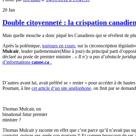
20
Jan
Double citoyenneté : la crispation canadie
Mais quelle mouche a donc piqué les Canadiens qui se révèlent de plus 
Après la polémique,
toujours en cours
, sur la circonscription législat
Mulcair
, leader parlementaire(Mise à jour) du principal parti d’opposi
déclaré au poste de premier ministre .
« Il n’y a pas d’obstacle juridi
d’informations
canoe.ca
.
D’autres avant lui, avait préféré se « renier » pour accéder à de haute
Pourtant, à lire
cet article d’un site anglophone,
on finit par se demande
Thomas Mulcair, un
binational futur premier
ministre ?
Thomas Mulcair y raconte en effet que c’est parce qu’il n’avait pas su
conjoint..quinze ans après son mariage !!
Et comme beaucoup de ses am