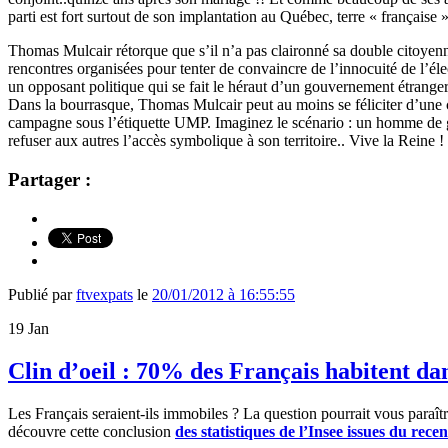
parti est fort surtout de son implantation au Québec, terre « française » 
Thomas Mulcair rétorque que s’il n’a pas claironné sa double citoyennet
rencontres organisées pour tenter de convaincre de l’innocuité de l’é
un opposant politique qui se fait le héraut d’un gouvernement étrang
Dans la bourrasque, Thomas Mulcair peut au moins se féliciter d’une 
campagne sous l’étiquette UMP. Imaginez le scénario : un homme de ga
refuser aux autres l’accès symbolique à son territoire.. Vive la Reine !
Partager :
Publié par
ftvexpats
le
20/01/2012 à 16:55:55
19
Jan
Clin d’oeil : 70% des Français habitent dan
Les Français seraient-ils immobiles ? La question pourrait vous paraîtr
découvre cette conclusion
d
es statistiques de l’Insee issues du re