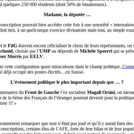
ée à quelques 250 000 résidents (dont 50% de binationaux).
Madame, la députée …
conscription pourrait bien accéder cette fois à une notoriété « internation
it rien, à un quelconque exercice divinatoire mais tout, au simple exa
t le
FdG
doivent encore officialiser le choix de leurs représentants, on 
Schmid
, choisie par l’
UMP
au dépends de
Michèle Spoerri
qui se pré
ser Morris
par
EELV
.
re cette configuration quasi miraculeuse dans le champ politique.
Comme
é déjà occupé des postes électifs…en Suisse.
L’événement politique le plus important depuis que … ?
artenaires du
Front de Gauche
l’ex socialiste
Magali Orsini
, on mesu
on de la 6ème des Français de l’étranger pourrait devenir pour la politiq
une !!! »
 notamment remarquer que tout n’était pas joué et qu’il y aurait bien des
nscriptions, certains élus de l’AFE, forts de leur bilan et de leur popul