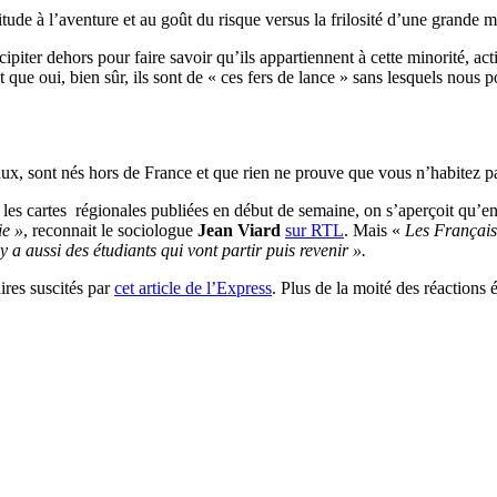
itude à l’aventure et au goût du risque versus la frilosité d’une grande 
iter dehors pour faire savoir qu’ils appartiennent à cette minorité, acti
 que oui, bien sûr, ils sont de « ces fers de lance » sans lesquels nous p
ux, sont nés hors de France et que rien ne prouve que vous n’habitez p
es cartes régionales publiées en début de semaine, on s’aperçoit qu’entre
ie »
, reconnait le sociologue
Jean Viard
sur RTL
. Mais «
Les Français 
 y a aussi des étudiants qui vont partir puis revenir ».
ires suscités par
cet article de l’Express
. Plus de la moité des réaction