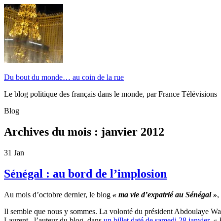
Du bout du monde… au coin de la rue
Le blog politique des français dans le monde, par France Télévisions
Blog
Archives du mois :
janvier 2012
31
Jan
Sénégal : au bord de l’implosion
Au mois d’octobre dernier, le blog
« ma vie d’expatrié au Sénégal »
,
Il semble que nous y sommes. La volonté du président Abdoulaye Wade
Laurent, l’auteur du blog, dans
un billet daté de samedi 28 janvier.
« 