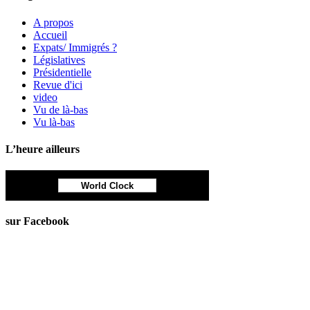
A propos
Accueil
Expats/ Immigrés ?
Législatives
Présidentielle
Revue d'ici
video
Vu de là-bas
Vu là-bas
L’heure ailleurs
World Clock
sur Facebook