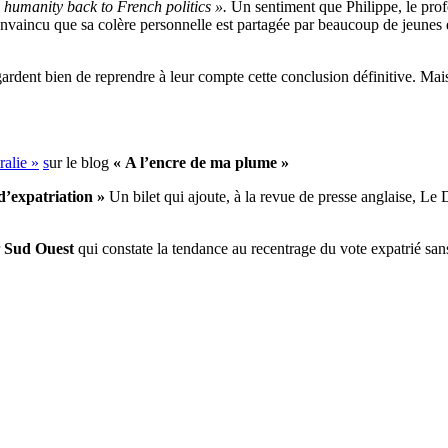
e humanity back to French politics ».
Un sentiment que Philippe, le prof
 convaincu que sa colère personnelle est partagée par beaucoup
de jeunes 
 gardent bien de reprendre à leur compte cette conclusion définitive. Mais
ralie »
s
ur le blog
« A l’encre de ma plume »
’expatriation »
Un bilet qui ajoute, à la revue de presse anglaise, Le
r
Sud Ouest
qui constate la tendance au recentrage du vote expatrié sans