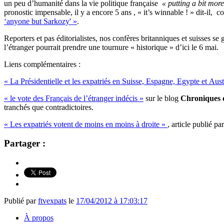
un peu d’humanité dans la vie politique française
« putting a bit mor
pronostic impensable, il y a encore 5 ans , « it’s winnable ! » dit-il,
‘anyone but Sarkozy' »
.
Reporters et pas éditorialistes, nos confères britanniques et suisses se
l’étranger pourrait prendre une tournure « historique » d’ici le 6 mai.
Liens complémentaires :
« La Présidentielle et les expatriés en Suisse, Espagne, Egypte et Aust
« le vote des Français de l’étranger indécis »
sur le blog
Chroniques d
tranchés que contradictoires.
« Les expatriés votent de moins en moins à droite »
, article publié pa
Partager :
Publié par
ftvexpats
le
17/04/2012 à 17:03:17
À propos