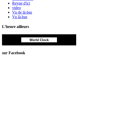
Revue d'ici
video
Vu de là-bas
Vu là-bas
L’heure ailleurs
World Clock
sur Facebook