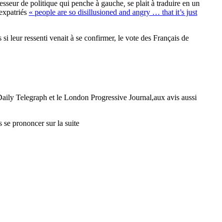
esseur de politique
qui penche à gauche
,
se plait à traduire
en un
expatriés
« people are so disillusioned and angry … that it’s just
 si leur ressenti venait à se confirmer, le vote des Français de
 Daily Telegraph et le London Progressive Journal,aux avis aussi
 se prononcer sur la suite