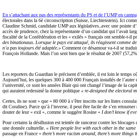
En s’attachant aux pas des représentants du PS et de l’UMP en campa
électorales dans la 6è circonscription (Suisse, Liechtenstein). Ici co
Claudine Schmid, candidate UMP aux législatives..avec une pointe d’
accès de prudence, chez la représentante d’un candidat qui l’avait la
fiscalité de la Confédération et les « exilés » français ont semble-t-i
des binationaux. Lorsque le pays est attaqué, ils réagissent comme des 
n’a pas toujours été adaptée.»
Comment ce désamour va-t-il se traduir
François Hollande. Mais l’on sent bien que le résultat de 2007 (57,2
Les reporters du Guardian le précisent d’emblée, il est loin le temps 
Aujourd’hui, les quelques 300 à 400 000 Français installés de l’autre 
l’université, ce sont les années Blair qui ont changé l’image de la cap
qui auraient redessiné la donne politique
« re-designed the electoral 
Certes, ils ne sont « que » 80 000 à s’être inscrits sur les listes cons
dit Coraline). Parce qu’à l’inverse, il peut être facile de s’en retourne
douter de leur « exil », comme le suggère Rosine «
I don’t know if ev
Pour certains la désillusion est teintée de rancœur contre les blocages
une donnée culturelle.
« Here people live with each other in the same 
passage en France «
there’s more racism around, there’s more things