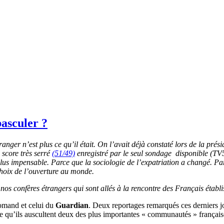
basculer ?
anger n’est plus ce qu’il était.
On l’avait déjà constaté lors de la prési
score très serré
(51/49)
enregistré par le seul sondage disponible (TV5
plus impensable.
Parce que la sociologie de l’expatriation a changé. Pa
choix de l’ouverture au monde.
e nos confères
étrangers qui sont allés à la rencontre des Français établis
romand et celui du
Guardian
. Deux reportages remarqués ces derniers jo
ce qu’ils auscultent deux des plus importantes « communautés » français