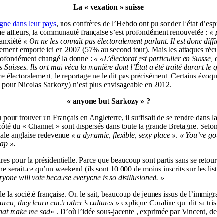
La « vexation » suisse
gne dans leur pays
, nos confrères de l’Hebdo ont pu sonder l’état d’espr
mme ailleurs, la communauté française s’est profondément renouvelée :
«
anxiété
« On ne les connaît pas électoralement parlant. Il est donc diffic
rgement emporté ici en 2007 (57% au second tour). Mais les attaques réc
l profondément changé la donne :
« «
L’électorat est particulier en Suisse
,
e
Suisses. Ils ont mal vécu la manière dont l’État a été traité durant le q
e électoralement, le reportage ne le dit pas précisément. Certains évoqu
% pour Nicolas Sarkozy) n’est plus envisageable en 2012.
« anyone but Sarkozy » ?
où pour trouver un Français en Angleterre, il suffisait de se rendre dans
côté du « Channel » sont dispersés dans toute la grande Bretagne. Selon
itale anglaise redevenue
« a dynamic, flexible, sexy place »
.
« You’ve go
map ».
ulaires pour la présidentielle. Parce que beaucoup sont partis sans se ret
r ne serait-ce qu’un weekend (ils sont 10 000 de moins inscrits sur les lis
eryone will vote because everyone is so disillusioned. »
 de la société française. On le sait, beaucoup de jeunes issus de l’immig
area; they learn each other’s cultures »
explique Coraline qui dit sa tris
 that make me sad
« . D’où l’idée sous-jacente , exprimée par Vincent, de