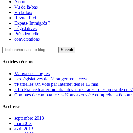
Accueil
Vu de là-bas
Vu là-bas
Revue d’ici
Expats/ Immigrés ?
Législatives
Présidentielle
conversations
Articles récents
Mauvaises langues
Les législatives de l’étranger menacées
#Partielles On vote par Internet dès le 15 mai
« La France leader mondial des terres rares : c’est possible en s
Comptes de campagne : » Nous avons été compréhensifs pour le
Archives
septembre 2013
mai 2013
avril 2013