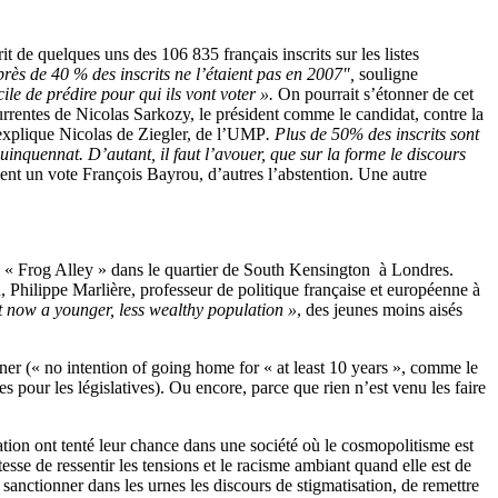
it de quelques uns des 106 835 français inscrits sur les listes
près de 40 % des inscrits ne l’étaient pas en 2007″
,
souligne
ile de prédire pour qui ils vont voter »
.
On pourrait s’étonner de cet
urrentes de Nicolas Sarkozy, le président comme le candidat, contre la
xplique Nicolas de Ziegler, de l’UMP
.
Plus de 50% des inscrits sont
uinquennat. D’autant, il faut l’avouer, que sur la forme le discours
ent un vote François Bayrou, d’autres l’abstention. Une autre
 la « Frog Alley » dans le quartier de South Kensington à Londres.
, Philippe Marlière, professeur de politique française et européenne à
t now a younger, less wealthy population »
, des jeunes moins aisés
ourner (« no intention of going home for « at least 10 years », comme le
tes pour les législatives). Ou encore, parce que rien n’est venu les faire
ration ont tenté leur chance dans une société où le cosmopolitisme est
tesse de ressentir les tensions et le racisme ambiant quand elle est de
 sanctionner dans les urnes les discours de stigmatisation, de remettre