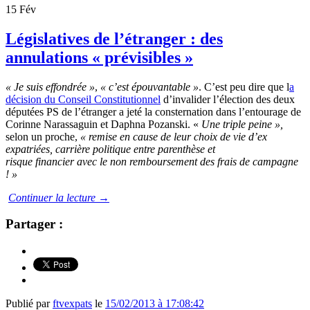
15
Fév
Législatives de l’étranger : des
annulations « prévisibles »
« Je suis effondrée »
,
« c’est épouvantable »
. C’est peu dire que l
a
décision du Conseil Constitutionnel
d’invalider l’élection des deux
députées PS de l’étranger a jeté la consternation dans l’entourage de
Corinne Narassaguin et Daphna Pozanski. «
Une triple peine »,
selon un proche,
« remise en cause de leur choix de vie d’ex
expatriées, carrière politique entre parenthèse et
risque financier avec le non remboursement des frais de campagne
! »
Continuer la lecture
→
Partager :
Publié par
ftvexpats
le
15/02/2013 à 17:08:42