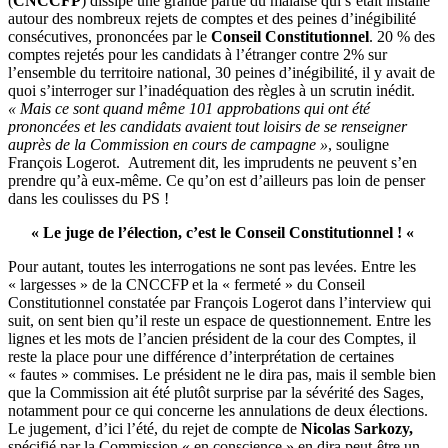
(
CNCCFP
) dissipe une grande partie du malaise qui s’était installé
autour des nombreux rejets de comptes et des peines d’inégibilité
consécutives, prononcées par le
Conseil Constitutionnel
. 20 % des
comptes rejetés pour les candidats à l’étranger contre 2% sur
l’ensemble du territoire national, 30 peines d’inégibilité, il y avait de
quoi s’interroger sur l’inadéquation des règles à un scrutin inédit.
« Mais ce sont quand même 101 approbations qui ont été
prononcées et les candidats avaient tout loisirs de se renseigner
auprès de la Commission en cours de campagne »
, souligne
François Logerot. Autrement dit, les imprudents ne peuvent s’en
prendre qu’à eux-même. Ce qu’on est d’ailleurs pas loin de penser
dans les coulisses du PS !
« Le juge de l’élection, c’est le Conseil Constitutionnel ! «
Pour autant, toutes les interrogations ne sont pas levées. Entre les
« largesses » de la CNCCFP et la « fermeté » du Conseil
Constitutionnel constatée par François Logerot dans l’interview qui
suit, on sent bien qu’il reste un espace de questionnement. Entre les
lignes et les mots de l’ancien président de la cour des Comptes, il
reste la place pour une différence d’interprétation de certaines
« fautes » commises. Le président ne le dira pas, mais il semble bien
que la Commission ait été plutôt surprise par la sévérité des Sages,
notamment pour ce qui concerne les annulations de deux élections.
Le jugement, d’ici l’été, du rejet de compte de
Nicolas Sarkozy,
spécifié par la Commission « en conscience » en dira peut-être un