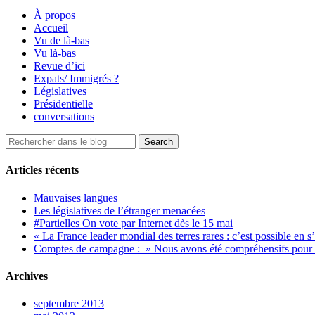
À propos
Accueil
Vu de là-bas
Vu là-bas
Revue d’ici
Expats/ Immigrés ?
Législatives
Présidentielle
conversations
Articles récents
Mauvaises langues
Les législatives de l’étranger menacées
#Partielles On vote par Internet dès le 15 mai
« La France leader mondial des terres rares : c’est possible en s
Comptes de campagne : » Nous avons été compréhensifs pour le
Archives
septembre 2013