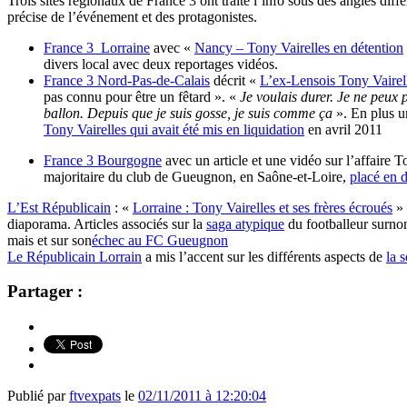
Trois sites régionaux de France 3 ont traité l’info sous des angles diff
précise de l’événement et des protagonistes.
France 3 Lorraine
avec «
Nancy – Tony Vairelles en détention
divers local avec deux reportages vidéos.
France 3 Nord-Pas-de-Calais
décrit «
L’ex-Lensois Tony Vairel
pas connu pour être un fêtard ». «
Je voulais durer. Je ne peux
ballon. Depuis que je suis gosse, je suis comme ça
». En plus u
Tony Vairelles qui avait été mis en liquidation
en avril 2011
France 3 Bourgogne
avec un article et une vidéo sur l’affaire T
majoritaire du club de Gueugnon, en Saône-et-Loire,
placé en 
L’Est Républicain
: «
Lorraine : Tony Vairelles et ses frères écroués
» 
diaporama. Articles associés sur la
saga atypique
du footballeur sur
mais et sur son
échec au FC Gueugnon
Le Républicain Lorrain
a mis l’accent sur les différents aspects de
la 
Partager :
Publié par
ftvexpats
le
02/11/2011 à 12:20:04