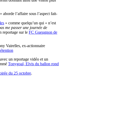
érents donnant ainsi une vision plus
» aborde l’affaire sous l’aspect fait-
les
» comme quelqu’un qui « n’est
 pas me passer une journée de
n reportage sur le
FC Gueugnon de
ony Vairelles, ex-actionnaire
détention
avec un reportage vidéo et un
nommé
Tonygoal, Elvis du ballon rond
soirée du 25 octobre
.