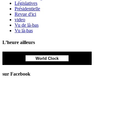
Législatives
Présidentielle
Revue d'ici
video
Vu de là-bas
Vu là-bas
L’heure ailleurs
World Clock
sur Facebook