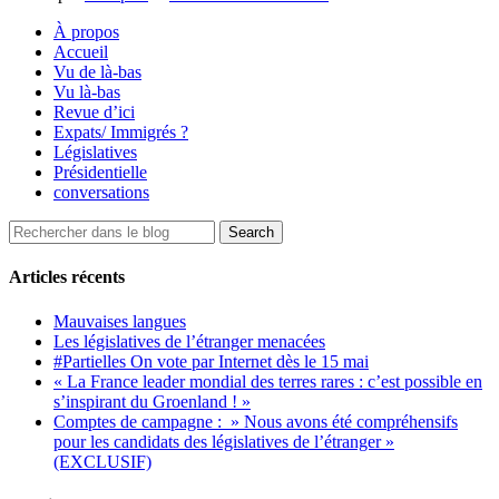
À propos
Accueil
Vu de là-bas
Vu là-bas
Revue d’ici
Expats/ Immigrés ?
Législatives
Présidentielle
conversations
Articles récents
Mauvaises langues
Les législatives de l’étranger menacées
#Partielles On vote par Internet dès le 15 mai
« La France leader mondial des terres rares : c’est possible en
s’inspirant du Groenland ! »
Comptes de campagne : » Nous avons été compréhensifs
pour les candidats des législatives de l’étranger »
(EXCLUSIF)