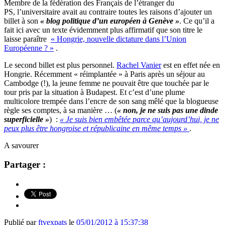
Membre de la fédération des Français de l’étranger du
PS, l’universitaire avait au contraire toutes les raisons d’ajouter un
billet à son
« blog politique d’un européen à Genève »
. Ce qu’il a
fait ici avec un texte évidemment plus affirmatif que son titre le
laisse paraître
« Hongrie, nouvelle dictature dans l’Union
Européenne ? »
.
Le second billet est plus personnel.
Rachel Vanier
est en effet née en
Hongrie. Récemment « réimplantée » à Paris après un séjour au
Cambodge (!), la jeune femme ne pouvait être que touchée par le
tour pris par la situation à Budapest. Et c’est d’une plume
multicolore trempée dans l’encre de son sang mêlé que la blogueuse
règle ses comptes, à sa manière … (
« non, je ne suis pas une dinde
superficielle »
) :
« Je suis bien embêtée parce qu’aujourd’hui, je ne
peux plus être hongroise et républicaine en même temps »
.
A savourer
Partager :
Publié par
ftvexpats
le
05/01/2012 à 15:37:38