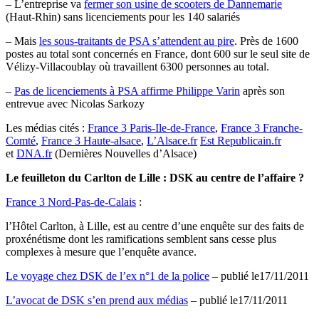
– L’entreprise va
fermer son usine de scooters de Dannemarie
(Haut-Rhin) sans licenciements pour les 140 salariés
– Mais
les sous-traitants de PSA s’attendent au pire
. Près de 1600
postes au total sont concernés en France, dont 600 sur le seul site de
Vélizy-Villacoublay où travaillent 6300 personnes au total.
–
Pas de licenciements à PSA affirme Philippe Varin
après son
entrevue avec Nicolas Sarkozy
Les médias cités :
France 3 Paris-Ile-de-France
,
France 3 Franche-
Comté
,
France 3 Haute-alsace
,
L’Alsace.fr
Est Republicain.fr
et
DNA.fr
(Dernières Nouvelles d’Alsace)
Le feuilleton du Carlton de Lille : DSK au centre de l’affaire ?
France 3 Nord-Pas-de-Calais
:
l’Hôtel Carlton, à Lille, est au centre d’une enquête sur des faits de
proxénétisme dont les ramifications semblent sans cesse plus
complexes à mesure que l’enquête avance.
Le voyage chez DSK de l’ex n°1 de la police
– publié le17/11/2011
L’avocat de DSK s’en prend aux médias
– publié le17/11/2011