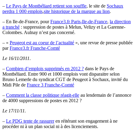
–
Le Pays de Montbéliard retient son souffle
, le site de
Sochaux
perdra 1 000 emplois
,
site historique de la marque au lion
.
– En Ile-de-France, pour
France3.fr Paris-Ile-de-France
,
la direction
a tranché
: suppression de postes à Melun, Velizy et La Garenne-
Colombes. Aulnay n’est pas concerné.
– «
Peugeot est au coeur de l’actualité
», une revue de presse publiée
par
France3.fr Franche-Comté
Le 16/11/2011
.
–
Combien d’emplois supprimés en 2012 ?
dans le Pays de
Montbéliard. Entre 900 et 1000 emplois vont disparaitre selon
Bruno Lemerle du syndicat CGT de Peugeot à Sochaux, invité du
Midi Pile de
France 3 Franche-Comté
–
Comment la classe politique réagit-elle
au lendemain de l’annonce
de 4000 suppressions de postes en 2012 ?
Le 17/11/11.
–
Le PDG tente de rassurer
en réitérant son engagement à ne
procéder ni à un plan social ni à des licenciements.