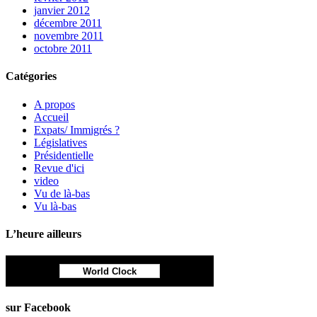
janvier 2012
décembre 2011
novembre 2011
octobre 2011
Catégories
A propos
Accueil
Expats/ Immigrés ?
Législatives
Présidentielle
Revue d'ici
video
Vu de là-bas
Vu là-bas
L’heure ailleurs
World Clock
sur Facebook