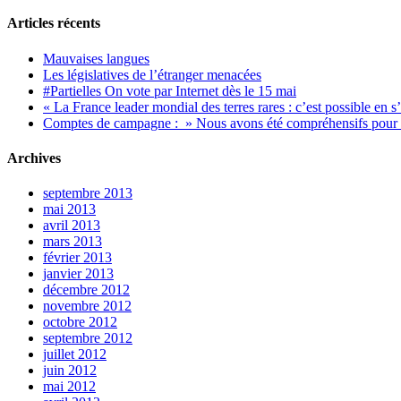
Articles récents
Mauvaises langues
Les législatives de l’étranger menacées
#Partielles On vote par Internet dès le 15 mai
« La France leader mondial des terres rares : c’est possible en s
Comptes de campagne : » Nous avons été compréhensifs pour le
Archives
septembre 2013
mai 2013
avril 2013
mars 2013
février 2013
janvier 2013
décembre 2012
novembre 2012
octobre 2012
septembre 2012
juillet 2012
juin 2012
mai 2012