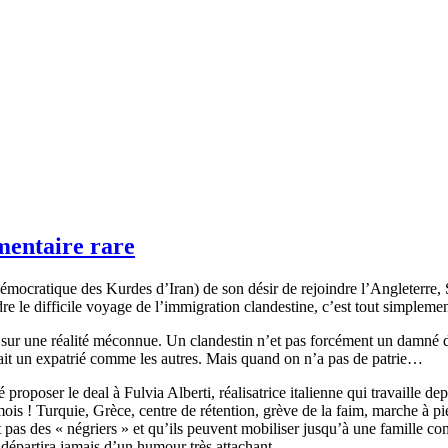
mentaire rare
ocratique des Kurdes d’Iran) de son désir de rejoindre l’Angleterre, S
e le difficile voyage de l’immigration clandestine, c’est tout simplemen
ur une réalité méconnue. Un clandestin n’et pas forcément un damné de la
erait un expatrié comme les autres. Mais quand on n’a pas de patrie…
é proposer le deal à Fulvia Alberti, réalisatrice italienne qui travaille
ois ! Turquie, Grèce, centre de rétention, grève de la faim, marche à pie
as des « négriers » et qu’ils peuvent mobiliser jusqu’à une famille comp
 départira jamais d’un humour très attachant.