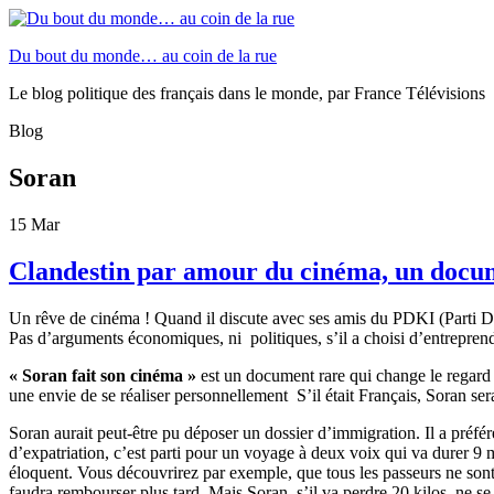
Du bout du monde… au coin de la rue
Le blog politique des français dans le monde, par France Télévisions
Blog
Soran
15
Mar
Clandestin par amour du cinéma, un docu
Un rêve de cinéma ! Quand il discute avec ses amis du PDKI (Parti Dém
Pas d’arguments économiques, ni politiques, s’il a choisi d’entreprendr
« Soran fait son cinéma »
est un document rare qui change le regard s
une envie de se réaliser personnellement S’il était Français, Soran s
Soran aurait peut-être pu déposer un dossier d’immigration. Il a préfér
d’expatriation, c’est parti pour un voyage à deux voix qui va durer 9 m
éloquent. Vous découvrirez par exemple, que tous les passeurs ne sont p
faudra rembourser plus tard. Mais Soran, s’il va perdre 20 kilos, ne se