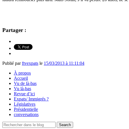
Partager :
Publié par
ftvexpats
le
15/03/2013 à 11:11:04
À propos
Accueil
Vu de là-bas
Vu là-bas
Revue d’ici
Expats/ Immigrés ?
Législatives
Présidentielle
conversations