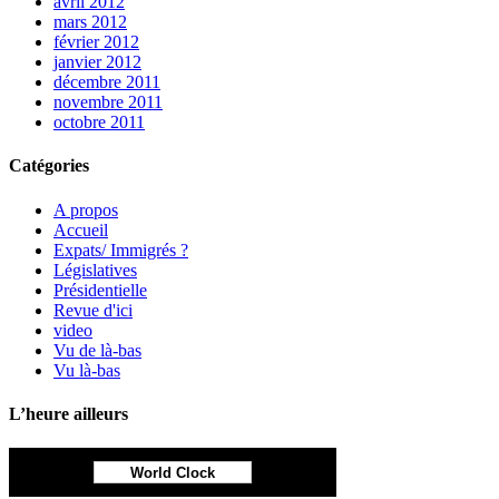
avril 2012
mars 2012
février 2012
janvier 2012
décembre 2011
novembre 2011
octobre 2011
Catégories
A propos
Accueil
Expats/ Immigrés ?
Législatives
Présidentielle
Revue d'ici
video
Vu de là-bas
Vu là-bas
L’heure ailleurs
World Clock