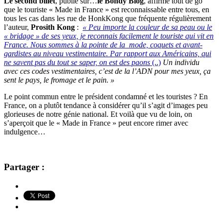
Le second
billet
, publié sur…
le Bondy Blog
, affirme tout de go
que le touriste « Made in France » est reconnaissable entre tous, en
tous les cas dans les rue de HonkKong que fréquente régulièrement
l’auteur,
Prosith Kong
:
« Peu importe la couleur de sa peau ou le
« bridage » de ses yeux, je reconnais facilement le touriste qui vit en
France. Nous sommes à la pointe de la mode, coquets et avant-
gardistes au niveau vestimentaire. Par rapport aux Américains, qui
ne savent pas du tout se saper, on est des paons
(..)
Un individu
avec ces codes vestimentaires, c’est de la l’ADN pour mes yeux, ça
sent le pays, le fromage et le pain. »
Le point commun entre le président condamné et les touristes ? En
France, on a plutôt tendance à considérer qu’il s’agit d’images peu
glorieuses de notre génie national. Et voilà que vu de loin, on
s’aperçoit que le « Made in France » peut encore rimer avec
indulgence…
Partager :