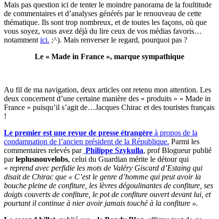
Mais pas question ici de tenter le moindre panorama de la foultitude
de commentaires et d’analyses générés par le renouveau de cette
thématique. Ils sont trop nombreux, et de toutes les façons, où que
vous soyez, vous avez déjà du lire ceux de vos médias favoris…
notamment
ici.
;^). Mais renverser le regard, pourquoi pas ?
Le « Made in France », marque sympathique
Au fil de ma navigation, deux articles ont retenu mon attention. Les
deux concernent d’une certaine manière des « produits » « Made in
France » puisqu’il s’agit de…Jacques Chirac et des touristes français
!
Le premier est une revue de presse étrangère
à propos de la
condamnation de l’ancien président de la République.
Parmi les
commentaires relevés par
Philippe Szykulla
, prof Blogueur publié
par
leplusnouvelobs
, celui du Guardian mérite le détour qui
«
reprend avec perfidie les mots de Valéry Giscard d’Estaing qui
disait de Chirac que « C’est le genre d’homme qui peut avoir la
bouche pleine de confiture, les lèvres dégoulinantes de confiture, ses
doigts couverts de confiture, le pot de confiture ouvert devant lui, et
pourtant il continue à nier avoir jamais touché à la confiture ».