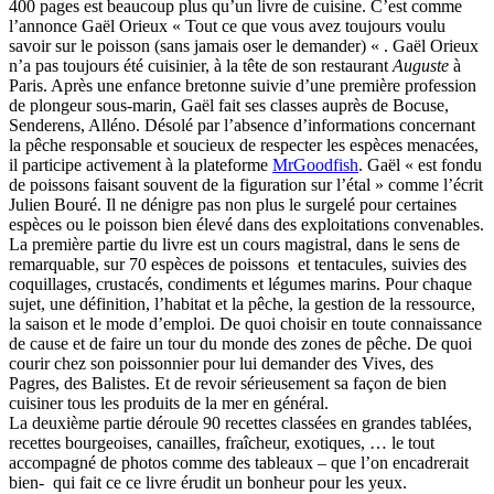
400 pages est beaucoup plus qu’un livre de cuisine. C’est comme
l’annonce Gaël Orieux « Tout ce que vous avez toujours voulu
savoir sur le poisson (sans jamais oser le demander) « . Gaël Orieux
n’a pas toujours été cuisinier, à la tête de son restaurant
Auguste
à
Paris. Après une enfance bretonne suivie d’une première profession
de plongeur sous-marin, Gaël fait ses classes auprès de Bocuse,
Senderens, Alléno. Désolé par l’absence d’informations concernant
la pêche responsable et soucieux de respecter les espèces menacées,
il participe activement à la plateforme
MrGoodfish
. Gaël « est fondu
de poissons faisant souvent de la figuration sur l’étal » comme l’écrit
Julien Bouré. Il ne dénigre pas non plus le surgelé pour certaines
espèces ou le poisson bien élevé dans des exploitations convenables.
La première partie du livre est un cours magistral, dans le sens de
remarquable, sur 70 espèces de poissons et tentacules, suivies des
coquillages, crustacés, condiments et légumes marins. Pour chaque
sujet, une définition, l’habitat et la pêche, la gestion de la ressource,
la saison et le mode d’emploi. De quoi choisir en toute connaissance
de cause et de faire un tour du monde des zones de pêche. De quoi
courir chez son poissonnier pour lui demander des Vives, des
Pagres, des Balistes. Et de revoir sérieusement sa façon de bien
cuisiner tous les produits de la mer en général.
La deuxième partie déroule 90 recettes classées en grandes tablées,
recettes bourgeoises, canailles, fraîcheur, exotiques, … le tout
accompagné de photos comme des tableaux – que l’on encadrerait
bien- qui fait ce ce livre érudit un bonheur pour les yeux.