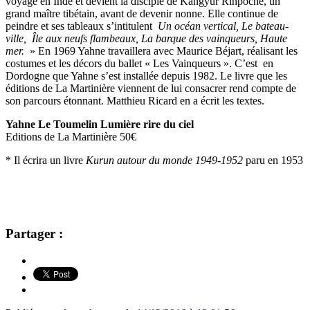
voyage en Inde et devient la disciple de Kangyur Rinpoché, un
grand maître tibétain, avant de devenir nonne. Elle continue de
peindre et ses tableaux s’intitulent
Un océan vertical, Le bateau-
ville, Île aux neufs flambeaux, La barque des vainqueurs, Haute
mer.
» En 1969 Yahne travaillera avec Maurice Béjart, réalisant les
costumes et les décors du ballet « Les Vainqueurs ». C’est en
Dordogne que Yahne s’est installée depuis 1982. Le livre que les
éditions de La Martinière viennent de lui consacrer rend compte de
son parcours étonnant. Matthieu Ricard en a écrit les textes.
Yahne Le Toumelin Lumière rire du ciel
Editions de La Martinière 50€
* Il écrira un livre
Kurun autour du monde 1949-1952
paru en 1953
Partager :