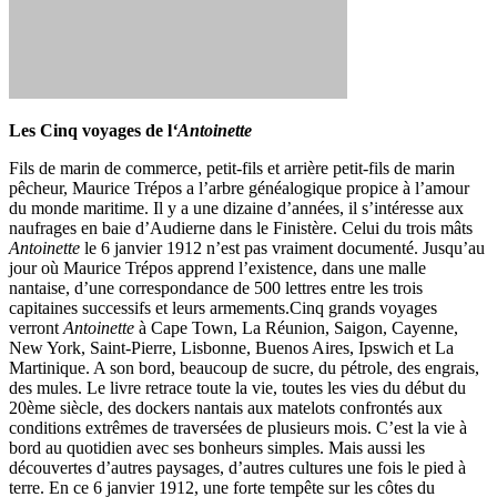
Les Cinq voyages de l
‘Antoinette
Fils de marin de commerce, petit-fils et arrière petit-fils de marin
pêcheur, Maurice Trépos a l’arbre généalogique propice à l’amour
du monde maritime. Il y a une dizaine d’années, il s’intéresse aux
naufrages en baie d’Audierne dans le Finistère. Celui du trois mâts
Antoinette
le 6 janvier 1912 n’est pas vraiment documenté. Jusqu’au
jour où Maurice Trépos apprend l’existence, dans une malle
nantaise, d’une correspondance de 500 lettres entre les trois
capitaines successifs et leurs armements.Cinq grands voyages
verront
Antoinette
à Cape Town, La Réunion, Saigon, Cayenne,
New York, Saint-Pierre, Lisbonne, Buenos Aires, Ipswich et La
Martinique. A son bord, beaucoup de sucre, du pétrole, des engrais,
des mules. Le livre retrace toute la vie, toutes les vies du début du
20ème siècle, des dockers nantais aux matelots confrontés aux
conditions extrêmes de traversées de plusieurs mois. C’est la vie à
bord au quotidien avec ses bonheurs simples. Mais aussi les
découvertes d’autres paysages, d’autres cultures une fois le pied à
terre. En ce 6 janvier 1912, une forte tempête sur les côtes du