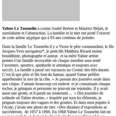
Yahne Le Toumelin
a connu André Breton et Maurice Béjart, le
surréalisme et l’abstraction. La lumière et la mer ont porté l’oeuvre
de cette artiste atypique qui à 93 ans continue de peindre.
Dans la famille Le Toumelin il y a Victor le père commandant, le fils
Jacques-Yves navigateur*, le petit-fils Matthieu Ricard moine
bouddhiste, photographe et auteur, et sa mère Yahne artiste
peintre.Une famille incroyable où chaque membre aura tenté
l’aventure, sportive, spirituelle et artistique et toujours avec
succès. La famille a passé ses vacances au Croisic des étés durant.
C’est là que père et fils font du bateau, quand Yahne préfère
appréhender la mer de la côte. « Je passais des journées seule dans
une crique. J’aimais beaucoup cet endroit et je connaissais chaque
rocher, je grimpais et personne ne pouvait me rejoindre. Il y avait
aussi une grotte, et il parait un souterrain… » Des journées de
solitude où Yahne dessine, « inspirée par tous les éléments, je
peignais toujours des vagues et des gouttes. Et dans mon pupitre à
l’école, j’avais une photo de mer. »Des dizaines d’expositions se
succèderont, de 1957 à 1969. En 1968 Yahne Le Toumelin fait un