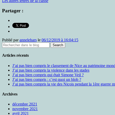
Les autres lettres de la classe
Partager :
Publié par
annelehars
le
06/12/2019 à 16:04:15
Articles récents
J’ai pas bien compris le classement de Nice au patrimoine m
J’ai pas bien compris la violence dans les stades
J’ai pas bien compris qui était Simone Veil ?
J’ai pas bien compris : c’est quoi un blob ?
J’ai pas bien compris la vie des Niçois pendant la 1ère guerre 
Archives
décembre 2021
novembre 2021
avril 2021