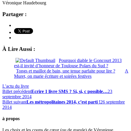
Véronique Haudebourg
Partager :
À Lire Aussi :
Pourquoi diable le Goncourt 2013
est-il invité d’honneur de Toulouse Polars du Sud ?
Tongs et maillot de bain, une tenue parfaite pour lire ?
A
Muret, on marie écriture et soirées festives
L'actu du livre
Billet précédent
Ecrire 1 livre SMS ? Si, si, c possible…
23
septembre 2014
Billet suivant
Les métropolitaines 2014, c’est parti !
26 septembre
2014
à propos
Les choix et les coups de cœur (ou de gueule) de Véronique