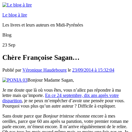
Le blog à lire
Les livres et leurs auteurs en Midi-Pyrénées
Blog
23
Sep
Chère Françoise Sagan…
Publié par
Véronique Haudebourg
le
23/09/2014 à 15:32:04
Bonjour Madame Sagan,
Je me doute que là où vous êtes, vous n’allez pas répondre à ma
lettre mais qu’importe.
En ce 24 septembre, dix ans après votre
disparition
, je ne peux m’empêcher d’avoir une pensée pour vous.
Pourquoi vous plus qu’un autre auteur ? Difficile à expliquer.
Sans doute parce que
Bonjour tristesse
résonne encore à mes
oreilles, parce que 60 ans après sa parution, votre premier roman me
parle encore, m’émeut encore. Il m’arrive régulièrement de le relire.
Oh pas tous les mois quand même mais au moins une fois par an. Je