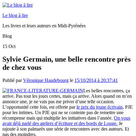
Le blog à lire
Les livres et leurs auteurs en Midi-Pyrénées
Blog
15
Oct
Sylvie Germain, une belle rencontre près
de chez vous
Publié par
Véronique Haudebourg
le
15/10/2014 à 20:37:41
Les belles rencontres, ça
arrive. Pas tout les jours certes, mais ça arrive. Alors quand on m’en
annonce une, je ne vais pas me priver d’une telle occasion.
L’opportunité cette fois, est offerte par
le prix du jeune écrivain
, PJE
pour les intimes. Un PJE qui ne se contente pas de remettre une
récompense mais qui multiplie les initiatives dans l’année.
On vous
avait déjà parlé des ateliers d’écriture et des bords de Louge.
Je
rajoute à son palmarès une série de rencontres avec des auteurs. Et
pas des moindres.