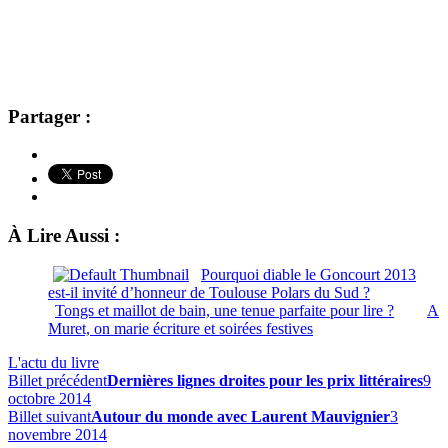
Partager :
À Lire Aussi :
Pourquoi diable le Goncourt 2013
est-il invité d’honneur de Toulouse Polars du Sud ?
Tongs et maillot de bain, une tenue parfaite pour lire ?
A
Muret, on marie écriture et soirées festives
L'actu du livre
Billet précédent
Dernières lignes droites pour les prix littéraires
9
octobre 2014
Billet suivant
Autour du monde avec Laurent Mauvignier
3
novembre 2014