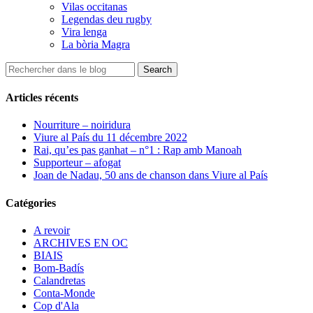
Vilas occitanas
Legendas deu rugby
Vira lenga
La bòria Magra
Articles récents
Nourriture – noiridura
Viure al País du 11 décembre 2022
Rai, qu’es pas ganhat – n°1 : Rap amb Manoah
Supporteur – afogat
Joan de Nadau, 50 ans de chanson dans Viure al País
Catégories
A revoir
ARCHIVES EN OC
BIAIS
Bom-Badís
Calandretas
Conta-Monde
Cop d'Ala