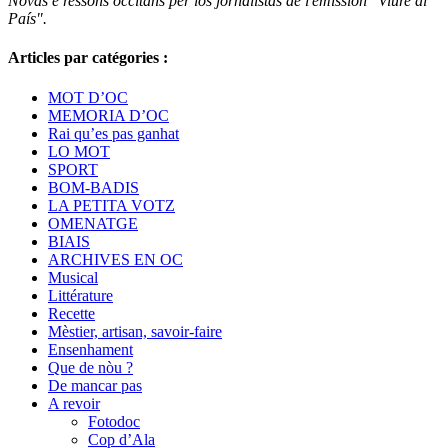
Nòvas e ressons occitans per los jornalistas de l'emission "Viure al
País".
Articles par catégories :
MOT D’OC
MEMORIA D’OC
Rai qu’es pas ganhat
LO MOT
SPORT
BOM-BADIS
LA PETITA VOTZ
OMENATGE
BIAIS
ARCHIVES EN OC
Musical
Littérature
Recette
Mèstier, artisan, savoir-faire
Ensenhament
Que de nòu ?
De mancar pas
A revoir
Fotodoc
Cop d’Ala