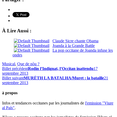
À Lire Aussi :
Claude Sicre chante Obama
Joanda à la Grande Battle
La pop occitane de Joanda infuse les
ondes
Musical
,
Que de nòu ?
Billet précédent
Rodin l’Indignat, l’Occitan inattendu
17
septembre 2013
Billet suivant
MURÈTH LA BATALHA/Muret : la bataille
21
septembre 2013
à propos
Infos et tendances occitanes par les journalistes de
l'emission "Viure
al País"
.