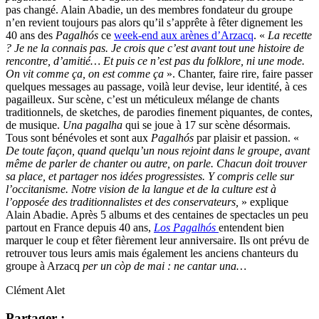
pas changé. Alain Abadie, un des membres fondateur du groupe
n’en revient toujours pas alors qu’il s’apprête à fêter dignement les
40 ans des
Pagalhós
ce
week-end aux arènes d’Arzacq
. «
La recette
? Je ne la connais pas. Je crois que c’est avant tout une histoire de
rencontre, d’amitié… Et puis ce n’est pas du folklore, ni une mode.
On vit comme ça, on est comme ça
». Chanter, faire rire, faire passer
quelques messages au passage, voilà leur devise, leur identité, à ces
pagailleux. Sur scène, c’est un méticuleux mélange de chants
traditionnels, de sketches, de parodies finement piquantes, de contes,
de musique.
Una pagalha
qui se joue à 17 sur scène désormais.
Tous sont bénévoles et sont aux
Pagalhós
par plaisir et passion. «
De toute façon, quand quelqu’un nous rejoint dans le groupe, avant
même de parler de chanter ou autre, on parle. Chacun doit trouver
sa place, et partager nos idées progressistes. Y compris celle sur
l’occitanisme. Notre vision de la langue et de la culture est à
l’opposée des traditionnalistes et des conservateurs,
» explique
Alain Abadie. Après 5 albums et des centaines de spectacles un peu
partout en France depuis 40 ans,
Los
Pagalhós
entendent bien
marquer le coup et fêter fièrement leur anniversaire. Ils ont prévu de
retrouver tous leurs amis mais également les anciens chanteurs du
groupe à Arzacq
per un còp de mai : ne cantar una…
Clément Alet
Partager :