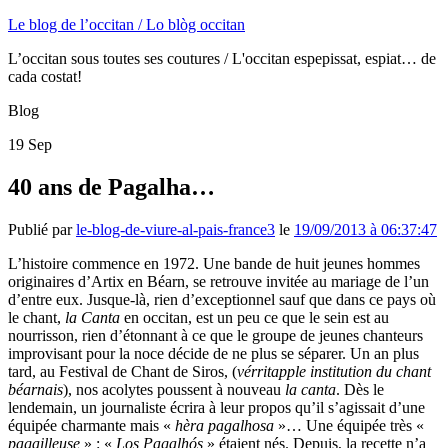
Le blog de l’occitan / Lo blòg occitan
L’occitan sous toutes ses coutures / L'occitan espepissat, espiat… de
cada costat!
Blog
19
Sep
40 ans de Pagalha…
Publié par
le-blog-de-viure-al-pais-france3
le
19/09/2013 à 06:37:47
L’histoire commence en 1972. Une bande de huit jeunes hommes
originaires d’Artix en Béarn, se retrouve invitée au mariage de l’un
d’entre eux. Jusque-là, rien d’exceptionnel sauf que dans ce pays où
le chant,
la Canta
en occitan, est un peu ce que le sein est au
nourrisson, rien d’étonnant à ce que le groupe de jeunes chanteurs
improvisant pour la noce décide de ne plus se séparer. Un an plus
tard, au Festival de Chant de Siros, (
vérritapple institution du chant
béarnais
), nos acolytes poussent à nouveau
la canta
. Dès le
lendemain, un journaliste écrira à leur propos qu’il s’agissait d’une
équipée charmante mais «
hèra pagalhosa
»… Une équipée très «
pagailleuse
» : «
Los Pagalhós
» étaient nés. Depuis, la recette n’a