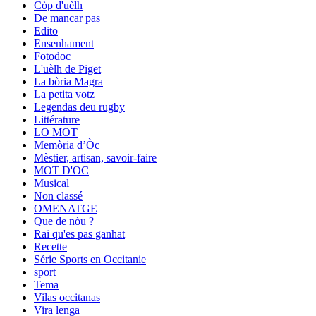
Còp d'uèlh
De mancar pas
Edito
Ensenhament
Fotodoc
L'uèlh de Piget
La bòria Magra
La petita votz
Legendas deu rugby
Littérature
LO MOT
Memòria d’Òc
Mèstier, artisan, savoir-faire
MOT D'OC
Musical
Non classé
OMENATGE
Que de nòu ?
Rai qu'es pas ganhat
Recette
Série Sports en Occitanie
sport
Tema
Vilas occitanas
Vira lenga