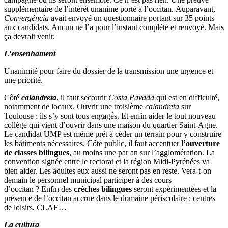
supplémentaire de l’intérêt unanime porté à l’occitan. Auparavant,
Convergéncia
avait envoyé un questionnaire portant sur 35 points
aux candidats. Aucun ne l’a pour l’instant complété et renvoyé. Mais
ça devrait venir.
L’ensenhament
Unanimité pour faire du dossier de la transmission une urgence et
une priorité.
Côté
calandreta
, il faut secourir
Costa Pavada
qui est en difficulté,
notamment de locaux. Ouvrir une troisième
calandreta
sur
Toulouse : ils s’y sont tous engagés. Et enfin aider le tout nouveau
collège qui vient d’ouvrir dans une maison du quartier Saint-Agne.
Le candidat UMP est même prêt à céder un terrain pour y construire
les bâtiments nécessaires. Côté public, il faut accentuer
l’ouverture
de classes bilingues
, au moins une par an sur l’agglomération. La
convention signée entre le rectorat et la région Midi-Pyrénées va
bien aider. Les adultes eux aussi ne seront pas en reste. Vera-t-on
demain le personnel municipal participer à des cours
d’occitan ? Enfin des
crèches bilingues
seront expérimentées
et la
présence de l’occitan accrue dans le domaine périscolaire : centres
de loisirs, CLAE…
La cultura