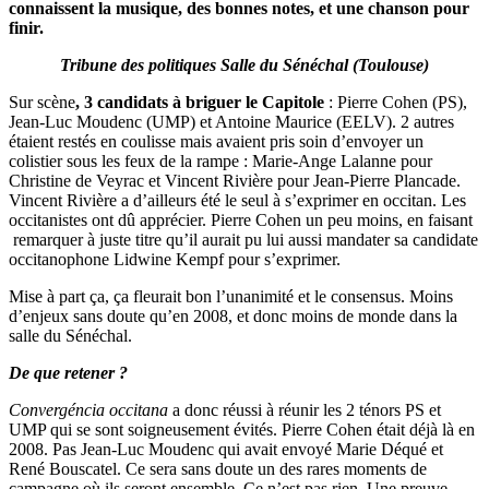
connaissent la musique, des bonnes notes, et une chanson pour
finir.
Tribune des politiques Salle du Sénéchal (Toulouse)
Sur scène
, 3 candidats à briguer le Capitole
: Pierre Cohen (PS),
Jean-Luc Moudenc (UMP) et Antoine Maurice (EELV). 2 autres
étaient restés en coulisse mais avaient pris soin d’envoyer un
colistier sous les feux de la rampe : Marie-Ange Lalanne pour
Christine de Veyrac et Vincent Rivière pour Jean-Pierre Plancade.
Vincent Rivière a d’ailleurs été le seul à s’exprimer en occitan. Les
occitanistes ont dû apprécier. Pierre Cohen un peu moins, en faisant
remarquer à juste titre qu’il aurait pu lui aussi mandater sa candidate
occitanophone Lidwine Kempf pour s’exprimer.
Mise à part ça, ça fleurait bon l’unanimité et le consensus. Moins
d’enjeux sans doute qu’en 2008, et donc moins de monde dans la
salle du Sénéchal.
De que retener ?
Convergéncia occitana
a donc réussi à réunir les 2 ténors PS et
UMP qui se sont soigneusement évités. Pierre Cohen était déjà là en
2008. Pas Jean-Luc Moudenc qui avait envoyé Marie Déqué et
René Bouscatel. Ce sera sans doute un des rares moments de
campagne où ils seront ensemble. Ce n’est pas rien. Une preuve