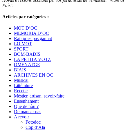
Nòvas e ressons occitans per los jornalistas de l'emission "Viure al
País".
Articles par catégories :
MOT D’OC
MEMORIA D’OC
Rai qu’es pas ganhat
LO MOT
SPORT
BOM-BADIS
LA PETITA VOTZ
OMENATGE
BIAIS
ARCHIVES EN OC
Musical
Littérature
Recette
Mèstier, artisan, savoir-faire
Ensenhament
Que de nòu ?
De mancar pas
A revoir
Fotodoc
Cop d’Ala