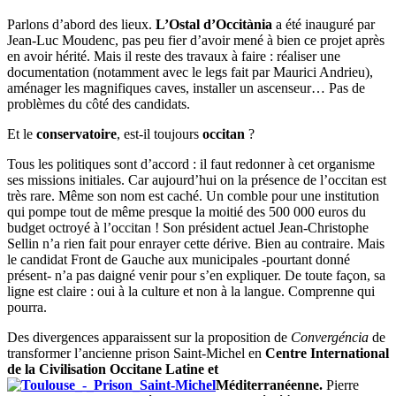
Parlons d’abord des lieux.
L’Ostal d’Occitània
a été inauguré par
Jean-Luc Moudenc, pas peu fier d’avoir mené à bien ce projet après
en avoir hérité. Mais il reste des travaux à faire : réaliser une
documentation (notamment avec le legs fait par Maurici Andrieu),
aménager les magnifiques caves, installer un ascenseur… Pas de
problèmes du côté des candidats.
Et le
conservatoire
, est-il toujours
occitan
?
Tous les politiques sont d’accord : il faut redonner à cet organisme
ses missions initiales. Car aujourd’hui on la présence de l’occitan est
très rare. Même son nom est caché. Un comble pour une institution
qui pompe tout de même presque la moitié des 500 000 euros du
budget octroyé à l’occitan ! Son président actuel Jean-Christophe
Sellin n’a rien fait pour enrayer cette dérive. Bien au contraire. Mais
le candidat Front de Gauche aux municipales -pourtant donné
présent- n’a pas daigné venir pour s’en expliquer. De toute façon, sa
ligne est claire : oui à la culture et non à la langue. Comprenne qui
pourra.
Des divergences apparaissent sur la proposition de
Convergéncia
de
transformer l’ancienne prison Saint-Michel en
Centre International
de la Civilisation Occitane Latine et
Méditerranéenne.
Pierre