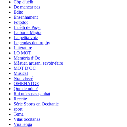
Còp d'uèlh
De mancar pas
Edito
Ensenhament
Fotodoc
L'uèlh de Piget
La bòria Magra
La petita votz
Legendas deu rugby
Littérature
LO MOT
Memòria d’Òc
Mèstier, artisan, savoir-faire
MOT D'OC
Musical
Non classé
OMENATGE
Que de nòu ?
Rai qu'es pas ganhat
Recette
Série Sports en Occitanie
sport
Tema
Vilas occitanas
Vira lenga