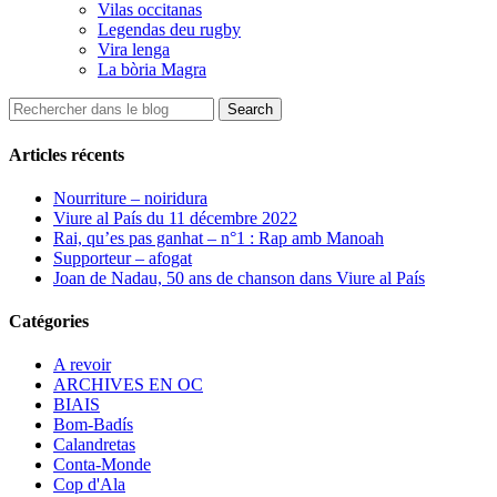
Vilas occitanas
Legendas deu rugby
Vira lenga
La bòria Magra
Articles récents
Nourriture – noiridura
Viure al País du 11 décembre 2022
Rai, qu’es pas ganhat – n°1 : Rap amb Manoah
Supporteur – afogat
Joan de Nadau, 50 ans de chanson dans Viure al País
Catégories
A revoir
ARCHIVES EN OC
BIAIS
Bom-Badís
Calandretas
Conta-Monde
Cop d'Ala