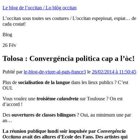
Le blog de l’occitan / Lo blòg occitan
L’occitan sous toutes ses coutures / L'occitan espepissat, espiat… de
cada costat!
Blog
26
Fév
Tolosa : Convergéncia politica cap a l’òc!
Publié par
le-blog-de-viure-al-pais-france3
le
26/02/2014 à 11:50:45
Plus de
socialisation de la langue
dans les lieux publics ? C’est
OUI.
Vous voulez une
troisième
calandreta
sur Toulouse ? On est
d’accord !
Des
ouvertures de classes bilingues
? Oui, au minimum une par
an…
La réunion publique lundi soir impulsée par
Convergéncia
Occitana
avait des allures d’Ecole des Fans. Des artistes qui