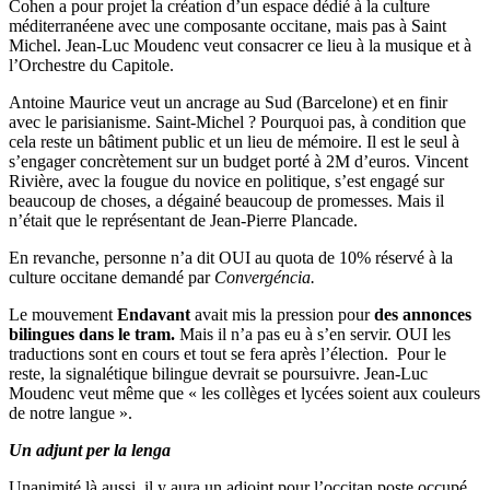
Cohen a pour projet la création d’un espace dédié à la culture
méditerranéene avec une composante occitane, mais pas à Saint
Michel. Jean-Luc Moudenc veut consacrer ce lieu à la musique et à
l’Orchestre du Capitole.
Antoine Maurice veut un ancrage au Sud (Barcelone) et en finir
avec le parisianisme. Saint-Michel ? Pourquoi pas, à condition que
cela reste un bâtiment public et un lieu de mémoire. Il est le seul à
s’engager concrètement sur un budget porté à 2M d’euros. Vincent
Rivière, avec la fougue du novice en politique, s’est engagé sur
beaucoup de choses, a dégainé beaucoup de promesses. Mais il
n’était que le représentant de Jean-Pierre Plancade.
En revanche, personne n’a dit OUI au quota de 10% réservé à la
culture occitane demandé par
Convergéncia.
Le mouvement
Endavant
avait mis la pression pour
des annonces
bilingues dans le tram.
Mais il n’a pas eu à s’en servir. OUI les
traductions sont en cours et tout se fera après l’élection. Pour le
reste, la signalétique bilingue devrait se poursuivre. Jean-Luc
Moudenc veut même que « les collèges et lycées soient aux couleurs
de notre langue ».
Un adjunt per la lenga
Unanimité là aussi, il y aura un adjoint pour l’occitan poste occupé