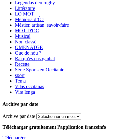
Legendas deu rugby
Littérature
LO MOT
Memòria d’Òc
Mèstier, artisan, savoir-faire
MOT D'OC
Musical
Non classé
OMENATGE
Que de nòu ?
Rai qu'es pas ganhat
Recette
Série Sports en Occitanie
sport
Tema
Vilas occitanas
Vira lenga
Archive par date
Archive par date
Télécharger gratuitement l’application franceinfo
Télécharger