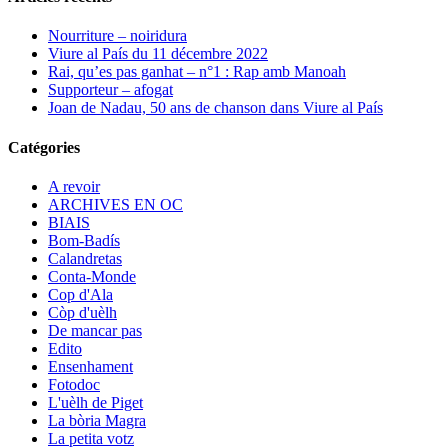
Nourriture – noiridura
Viure al País du 11 décembre 2022
Rai, qu’es pas ganhat – n°1 : Rap amb Manoah
Supporteur – afogat
Joan de Nadau, 50 ans de chanson dans Viure al País
Catégories
A revoir
ARCHIVES EN OC
BIAIS
Bom-Badís
Calandretas
Conta-Monde
Cop d'Ala
Còp d'uèlh
De mancar pas
Edito
Ensenhament
Fotodoc
L'uèlh de Piget
La bòria Magra
La petita votz