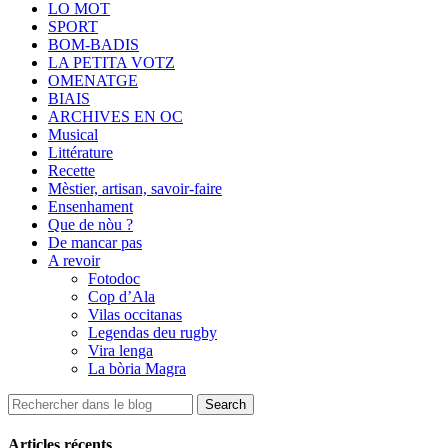
LO MOT
SPORT
BOM-BADIS
LA PETITA VOTZ
OMENATGE
BIAIS
ARCHIVES EN OC
Musical
Littérature
Recette
Mèstier, artisan, savoir-faire
Ensenhament
Que de nòu ?
De mancar pas
A revoir
Fotodoc
Cop d’Ala
Vilas occitanas
Legendas deu rugby
Vira lenga
La bòria Magra
Articles récents