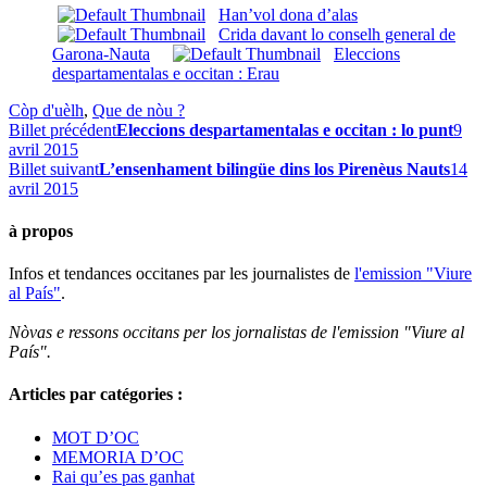
Han’vol dona d’alas
Crida davant lo conselh general de
Garona-Nauta
Eleccions
despartamentalas e occitan : Erau
Còp d'uèlh
,
Que de nòu ?
Billet précédent
Eleccions despartamentalas e occitan : lo punt
9
avril 2015
Billet suivant
L’ensenhament bilingüe dins los Pirenèus Nauts
14
avril 2015
à propos
Infos et tendances occitanes par les journalistes de
l'emission "Viure
al País"
.
Nòvas e ressons occitans per los jornalistas de l'emission "Viure al
País".
Articles par catégories :
MOT D’OC
MEMORIA D’OC
Rai qu’es pas ganhat