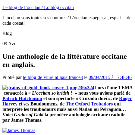
Le blog de l’occitan / Lo blòg occitan
L’occitan sous toutes ses coutures / L'occitan espepissat, espiat… de
cada costat!
Blog
09
Avr
Une anthologie de la littérature occitane
en anglais.
Publié par
le-blog-de-viure-al-pais-france3
le
09/04/2015 à 17:48:46
Lors d’une TEMA
consacrée à «
L’occitan so british
!
» nous vous avions parlé de
Patrick Hutchinson
et son spectacle « Crozada duèi », de
Roger
Harvey
et ses Boudoumens, de
The Oxford Trobadors
qui
interprète les troubadours mais aussi Nadau ou Peiraguda…
Voici
Grains of Gold
la première anthologie occitane traduite
par James Thomas.