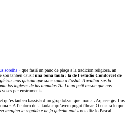
us sorelhs »
que fasiá un pauc de plaça a la tradicion religiosa, an
e son tanben causit
una bona taula : la de l’estudiò Condorcet de
glèisas mas quicòm que sone coma a l’ostal. Travalhar sus la
oma los ingleses de las annadas 70. I a un petit resson que nos
s voses per enstruments.
tet qu’es tanben bassista d’un grop tolzan que monta : Aquaserge.
Los
oma « A l’entorn de la taula » qu’avem pogut filmar. O encara lo que
rèsa imagina la seguida e ne fa quicòm mai »
nos ditz lo Pascal.