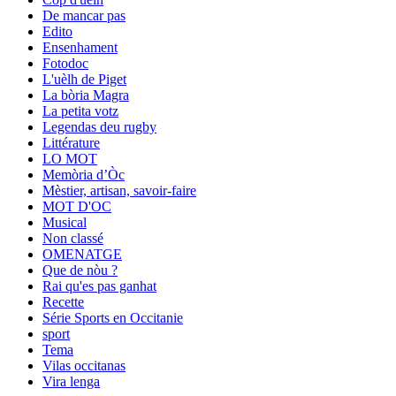
De mancar pas
Edito
Ensenhament
Fotodoc
L'uèlh de Piget
La bòria Magra
La petita votz
Legendas deu rugby
Littérature
LO MOT
Memòria d’Òc
Mèstier, artisan, savoir-faire
MOT D'OC
Musical
Non classé
OMENATGE
Que de nòu ?
Rai qu'es pas ganhat
Recette
Série Sports en Occitanie
sport
Tema
Vilas occitanas
Vira lenga