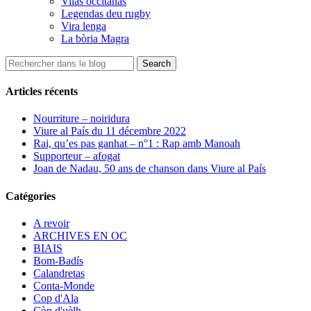
Vilas occitanas
Legendas deu rugby
Vira lenga
La bòria Magra
Articles récents
Nourriture – noiridura
Viure al País du 11 décembre 2022
Rai, qu’es pas ganhat – n°1 : Rap amb Manoah
Supporteur – afogat
Joan de Nadau, 50 ans de chanson dans Viure al País
Catégories
A revoir
ARCHIVES EN OC
BIAIS
Bom-Badís
Calandretas
Conta-Monde
Cop d'Ala
Còp d'uèlh