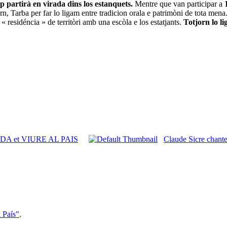
p partirà en virada dins los estanquets.
Mentre que van participar a
jorn, Tarba per far lo ligam entre tradicion orala e patrimòni de tota 
a «
residéncia
» de territòri amb una escòla e los estatjants.
Totjorn lo li
ADA et VIURE AL PAIS
Claude Sicre chan
l País"
.