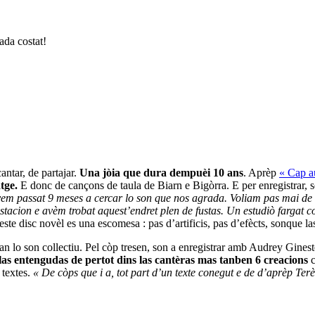
ada costat!
antar, de partajar.
Una jòia que dura dempuèi 10 ans
. Aprèp
« Cap a
tge.
E donc de cançons de taula de Biarn e Bigòrra. E per enregistrar, s
em passat 9 meses a cercar lo son que nos agrada. Voliam pas mai de 
stacion e avèm trobat aquest’endret plen de fustas. Un estudiò fargat c
e disc novèl es una escomesa : pas d’artificis, pas d’efècts, sonque la
n lo son collectiu.
Pel còp tresen, son a enregistrar amb Audrey Gines
alas entengudas de pertot dins las cantèras mas tanben 6 creacions
c
 textes.
« De còps que i a, tot part d’un texte conegut e de d’aprèp Te