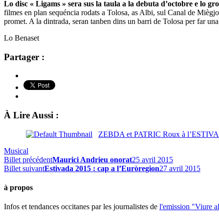
Lo disc « Ligams » sera sus la taula a la debuta d’octobre e lo gro
filmes en plan sequéncia rodats a Tolosa, as Albi, sul Canal de Mièg
promet. A la dintrada, seran tanben dins un barri de Tolosa per far un
Lo Benaset
Partager :
À Lire Aussi :
ZEBDA et PATRIC Roux à l’ESTIV
Musical
Billet précédent
Maurici Andrieu onorat
25 avril 2015
Billet suivant
Estivada 2015 : cap a l’Euròregion
27 avril 2015
à propos
Infos et tendances occitanes par les journalistes de
l'emission "Viure a