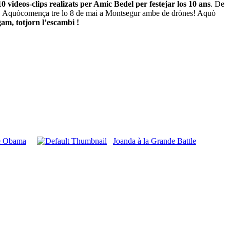
10 videos-clips realizats per Amic Bedel per festejar los 10 ans
. De
mena. Aquòcomença tre lo 8 de mai a Montsegur ambe de drònes! Aquò
gam, totjorn l’escambi !
te Obama
Joanda à la Grande Battle