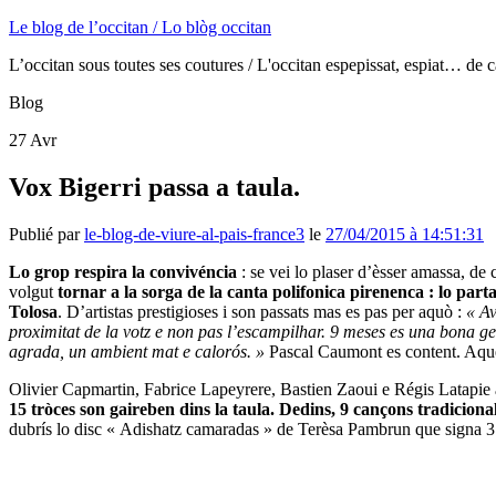
Le blog de l’occitan / Lo blòg occitan
L’occitan sous toutes ses coutures / L'occitan espepissat, espiat… de c
Blog
27
Avr
Vox Bigerri passa a taula.
Publié par
le-blog-de-viure-al-pais-france3
le
27/04/2015 à 14:51:31
Lo grop respira la convivéncia
: se vei lo plaser d’èsser amassa, de c
volgut
tornar a la sorga de la canta polifonica pirenenca : lo parta
Tolosa
. D’artistas prestigioses i son passats mas es pas per aquò :
« Av
proximitat de la votz e non pas l’escampilhar. 9 meses es una bona ge
agrada, un ambient mat e calor
ós. »
Pascal Caumont es content. Aquest
Olivier Capmartin,
Fabrice Lapeyrere, Bastien Zaoui e Régis Latapie a
15 tròces son gaireben dins la taula. Dedins, 9 cançons tradicion
dubrís lo disc « Adishatz camaradas » de Terèsa Pambrun que signa 3