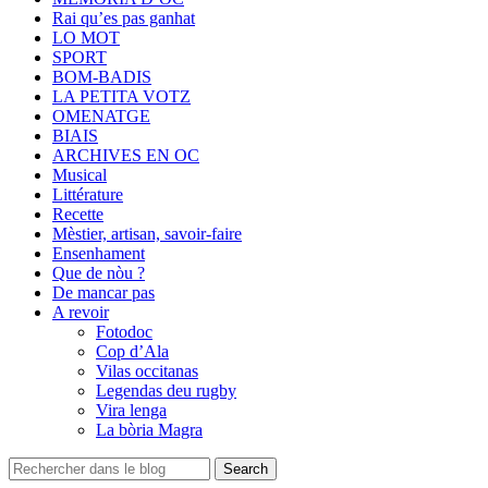
Rai qu’es pas ganhat
LO MOT
SPORT
BOM-BADIS
LA PETITA VOTZ
OMENATGE
BIAIS
ARCHIVES EN OC
Musical
Littérature
Recette
Mèstier, artisan, savoir-faire
Ensenhament
Que de nòu ?
De mancar pas
A revoir
Fotodoc
Cop d’Ala
Vilas occitanas
Legendas deu rugby
Vira lenga
La bòria Magra