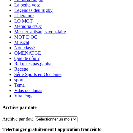
La petita votz
Legendas deu rugby
Littérature
LO MOT
Memòria d’Òc
Mèstier, artisan, savoir-faire
MOT D'OC
Musical
Non classé
OMENATGE
Que de nòu ?
Rai qu'es pas ganhat
Recette
Série Sports en Occitanie
sport
Tema
Vilas occitanas
Vira lenga
Archive par date
Archive par date
Télécharger gratuitement l’application franceinfo