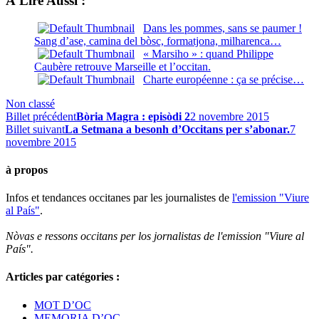
À Lire Aussi :
Dans les pommes, sans se paumer !
Sang d’ase, camina del bòsc, formatjona, milharenca…
« Marsiho » : quand Philippe
Caubère retrouve Marseille et l’occitan.
Charte européenne : ça se précise…
Non classé
Billet précédent
Bòria Magra : episòdi 2
2 novembre 2015
Billet suivant
La Setmana a besonh d’Occitans per s’abonar.
7
novembre 2015
à propos
Infos et tendances occitanes par les journalistes de
l'emission "Viure
al País"
.
Nòvas e ressons occitans per los jornalistas de l'emission "Viure al
País".
Articles par catégories :
MOT D’OC
MEMORIA D’OC