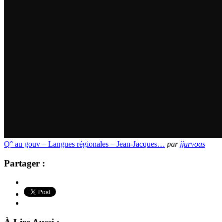
Q° au gouv – Langues régionales – Jean-Jacques…
par
jjurvoas
Partager :