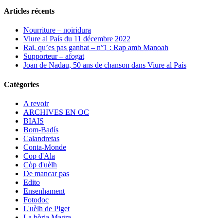
Articles récents
Nourriture – noiridura
Viure al País du 11 décembre 2022
Rai, qu’es pas ganhat – n°1 : Rap amb Manoah
Supporteur – afogat
Joan de Nadau, 50 ans de chanson dans Viure al País
Catégories
A revoir
ARCHIVES EN OC
BIAIS
Bom-Badís
Calandretas
Conta-Monde
Cop d'Ala
Còp d'uèlh
De mancar pas
Edito
Ensenhament
Fotodoc
L'uèlh de Piget
La bòria Magra