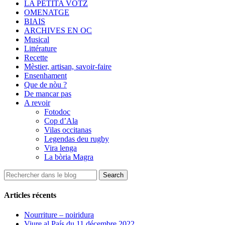
LA PETITA VOTZ
OMENATGE
BIAIS
ARCHIVES EN OC
Musical
Littérature
Recette
Mèstier, artisan, savoir-faire
Ensenhament
Que de nòu ?
De mancar pas
A revoir
Fotodoc
Cop d’Ala
Vilas occitanas
Legendas deu rugby
Vira lenga
La bòria Magra
Articles récents
Nourriture – noiridura
Viure al País du 11 décembre 2022