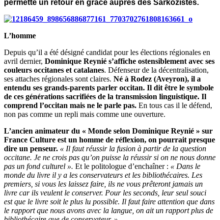
permette un retour en grâce auprès des Sarkozistes.
L’homme
Depuis qu’il a été désigné candidat pour les élections régionales en
avril dernier,
Dominique Reynié s’affiche ostensiblement avec ses
couleurs occitanes et catalanes
. Défenseur de la décentralisation,
ses attaches régionales sont claires.
Né à Rodez (Aveyron), il a
entendu ses grands-parents parler occitan. Il dit être le symbole
de ces générations sacrifiées de la transmission linguistique. Il
comprend l’occitan mais ne le parle pas.
En tous cas il le défend,
non pas comme un repli mais comme une ouverture.
L’ancien animateur du « Monde selon Dominique Reynié » sur
France Culture est un homme de réflexion, on pourrait presque
dire un penseur.
« Il faut réussir la fusion à partir de la question
occitane. Je ne crois pas qu’on puisse la réussir si on ne nous donne
pas un fond culturel ».
Et le politologue d’enchaîner :
« Dans le
monde du livre il y a les conservateurs et les bibliothécaires. Les
premiers, si vous les laissez faire, ils ne vous prêteront jamais un
livre car ils veulent le conserver. Pour les seconds, leur seul souci
est que le livre soit le plus lu possible. Il faut faire attention que dans
le rapport que nous avons avec la langue, on ait un rapport plus de
bibliothécaire que de conservateur. »