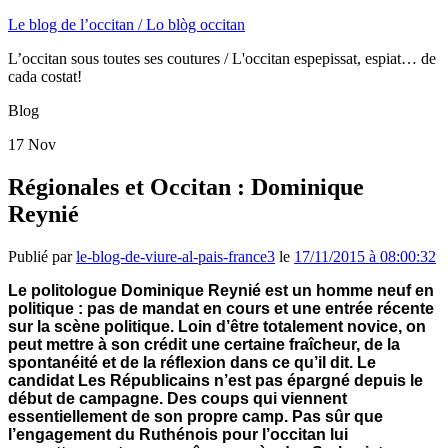
Le blog de l’occitan / Lo blòg occitan
L’occitan sous toutes ses coutures / L'occitan espepissat, espiat… de
cada costat!
Blog
17
Nov
Régionales et Occitan : Dominique
Reynié
Publié par
le-blog-de-viure-al-pais-france3
le
17/11/2015 à 08:00:32
Le politologue Dominique Reynié est un homme neuf en
politique : pas de mandat en cours et une entrée récente
sur la scène politique. Loin d’être totalement novice, on
peut mettre à son crédit une certaine fraîcheur, de la
spontanéité et de la réflexion dans ce qu’il dit. Le
candidat Les Républicains n’est pas épargné depuis le
début de campagne. Des coups qui viennent
essentiellement de son propre camp. Pas sûr que
l’engagement du Ruthénois pour l’occitan lui