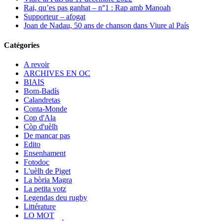
Rai, qu’es pas ganhat – n°1 : Rap amb Manoah
Supporteur – afogat
Joan de Nadau, 50 ans de chanson dans Viure al País
Catégories
A revoir
ARCHIVES EN OC
BIAIS
Bom-Badís
Calandretas
Conta-Monde
Cop d'Ala
Còp d'uèlh
De mancar pas
Edito
Ensenhament
Fotodoc
L'uèlh de Piget
La bòria Magra
La petita votz
Legendas deu rugby
Littérature
LO MOT