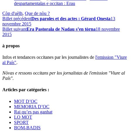
despartamentalas e occitan : Erau
Còp d'uèlh
,
Que de nòu ?
Billet précédent
Des paroles et des actes : Gérard Onesta
13
novembre 2015
Billet suivant
Era Pastorala de Nadau s’en tòrna
18 novembre
2015
à propos
Infos et tendances occitanes par les journalistes de
l'emission "Viure
al País"
.
Nòvas e ressons occitans per los jornalistas de l'emission "Viure al
País".
Articles par catégories :
MOT D’OC
MEMORIA D’OC
Rai qu’es pas ganhat
LO MOT
SPORT
BOM-BADIS