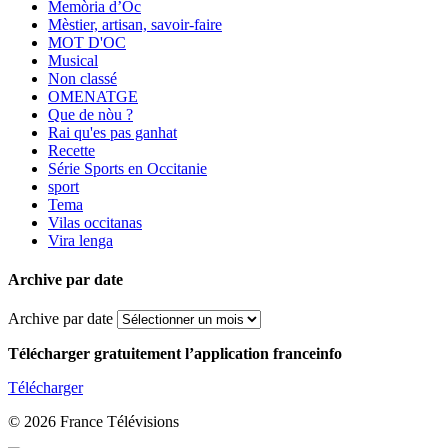
Memòria d’Òc
Mèstier, artisan, savoir-faire
MOT D'OC
Musical
Non classé
OMENATGE
Que de nòu ?
Rai qu'es pas ganhat
Recette
Série Sports en Occitanie
sport
Tema
Vilas occitanas
Vira lenga
Archive par date
Archive par date
Télécharger gratuitement l’application franceinfo
Télécharger
© 2026 France Télévisions