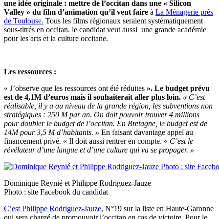
une idée originale : mettre de l’occitan dans une « Silicon
Valley » du film d’animation qu’il veut faire
à
La Ménagerie près
de Toulouse.
Tous les films régionaux seraient systématiquement
sous-titrés en occitan. le candidat veut aussi une grande académie
pour les arts et la culture occitane.
Les ressources :
« J’observe que les ressources ont été réduites
». Le budget prévu
est de 4,1M d’euros mais il souhaiterait aller plus loin
.
« C’est
réalisable, il y a au niveau de la grande région, les subventions non
stratégiques : 250 M par an. On doit pouvoir trouver 4 millions
pour doubler le budget de l’occitan. En Bretagne, le budget est de
14M pour 3,5 M d’habitants. »
En faisant davantage appel au
financement privé. « Il doit aussi rentrer en compte. «
C’est le
révélateur d’une langue et d’une culture qui va se propager. »
Dominique Reynié et Philippe Rodriguez-Jauze
Photo : site Facebook du candidat
C’est Philippe Rodriguez-Jauze
, N°19 sur la liste en Haute-Garonne
qui sera chargé de promouvoir l’occitan en cas de victoire. Pour le